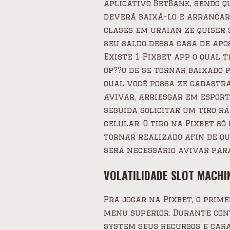
aplicativo BetBank, sendo q
deverá baixá-lo e arrancar
clases em uraian ze quiser
seu saldo dessa casa de apo
Existe 1 Pixbet app o qual 
op??o de se tornar baixado 
qual você possa ze cadastra
avivar, arriesgar em esport
seguida solicitar um tiro rá
celular. O tiro na Pixbet só
tornar realizado afin de qu
será necessário avivar para
VOLATILIDADE SLOT MACHIN
Pra jogar na Pixbet, o prime
menu superior. Durante con
system seus recursos e cara