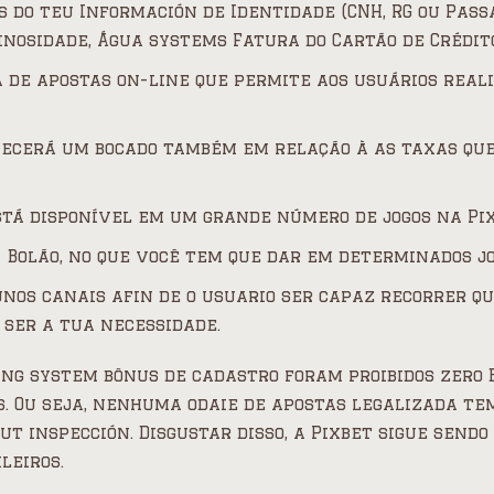
s do teu Información de Identidade (CNH, RG ou Pas
inosidade, Água systems Fatura do Cartão de Crédito
 de apostas on-line que permite aos usuários real
ecerá um bocado também em relação à as taxas que
stá disponível em um grande número de jogos na Pix
1 Bolão, no que você tem que dar em determinados j
unos canais afin de o usuario ser capaz recorrer q
ser a tua necessidade.
ing system bônus de cadastro foram proibidos zero
s. Ou seja, nenhuma odaie de apostas legalizada te
t inspección. Disgustar disso, a Pixbet sigue send
leiros.