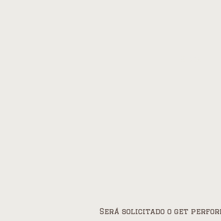
Pixbet
Online
Home
»
Pi
Será solicitado o get perfo