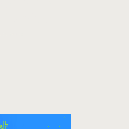
Apostas
 Rápido
ada Rápido