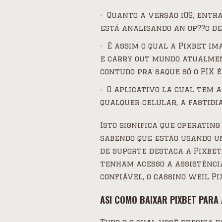
Quanto a versão iOS, entr
está analisando an op??o de
É assim o qual a Pixbet im
e carry out mundo atualment
contudo pra saque só o PIX é
O aplicativo la cual tem 
qualquer celular, a fastid
Isto significa que operatin
sabendo que estão usando um
de suporte destaca a Pixbe
tenham acesso a assistênci
confiável, o cassino weil P
ASI COMO BAIXAR PIXBET PARA