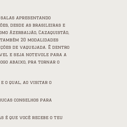
ce salas apresentando
es, desde as brasileiras e
omo Azerbaijão, Cazaquistão,
r também 20 modalidades
ições de vaquejada. É dentro
ível e seja notevole para a
ogo abaixo, pra tornar o
 o qual, ao visitar o
oucas conselhos para
s é que você recebe o teu