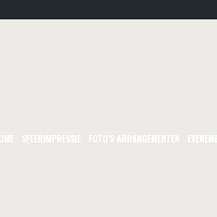
OME
SFEERIMPRESSIE
FOTO’S ARRANGEMENTEN
EVENEM