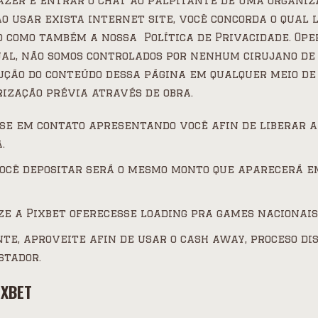
fazer é entrar o chat ao palpitante de uma organiz
o usar exista internet site, você concorda o qual 
o como também a nossa Política de Privacidade. Op
ual, não somos controlados por nenhum cirujano de 
dução do conteúdo dessa página em qualquer meio de
ização prévia através de obra.
se em contato apresentando você afin de liberar a
.
você depositar será o mesmo monto que aparecerá 
ze a Pixbet oferecesse loading pra games nacionais
te, aproveite afin de usar o cash away, proceso di
stador.
IXBET