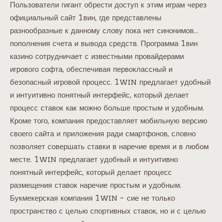
Пользователи гигант обрести доступ к этим играм через
официальный сайт 1вин, где представлены
разнообразные к данному слову пока нет синонимов…
пополнения счета и вывода средств. Программа 1вин
казино сотрудничает с известными провайдерами
игрового софта, обеспечивая первоклассный и
безопасный игровой процесс. 1win предлагает удобный
и интуитивно понятный интерфейс, который делает
процесс ставок как можно больше простым и удобным.
Кроме того, компания предоставляет мобильную версию
своего сайта и приложения ради смартфонов, словно
позволяет совершать ставки в наречие время и в любом
месте. 1win предлагает удобный и интуитивно
понятный интерфейс, который делает процесс
размещения ставок наречие простым и удобным.
Букмекерская компания 1win – сие не только
пространство с целью спортивных ставок, но и с целью