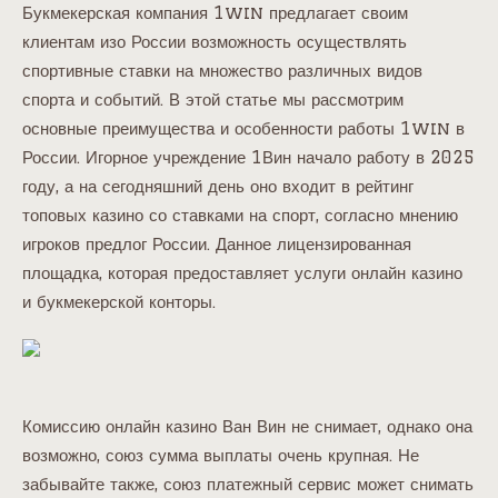
Букмекерская компания 1win предлагает своим
клиентам изо России возможность осуществлять
спортивные ставки на множество различных видов
спорта и событий. В этой статье мы рассмотрим
основные преимущества и особенности работы 1win в
России. Игорное учреждение 1Вин начало работу в 2025
году, а на сегодняшний день оно входит в рейтинг
топовых казино со ставками на спорт, согласно мнению
игроков предлог России. Данное лицензированная
площадка, которая предоставляет услуги онлайн казино
и букмекерской конторы.
Комиссию онлайн казино Ван Вин не снимает, однако она
возможно, союз сумма выплаты очень крупная. Не
забывайте также, союз платежный сервис может снимать