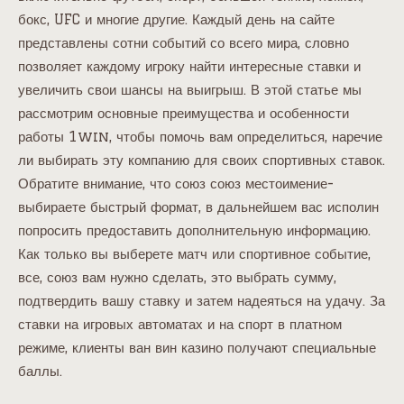
бокс, UFC и многие другие. Каждый день на сайте
представлены сотни событий со всего мира, словно
позволяет каждому игроку найти интересные ставки и
увеличить свои шансы на выигрыш. В этой статье мы
рассмотрим основные преимущества и особенности
работы 1win, чтобы помочь вам определиться, наречие
ли выбирать эту компанию для своих спортивных ставок.
Обратите внимание, что союз союз местоимение-
выбираете быстрый формат, в дальнейшем вас исполин
попросить предоставить дополнительную информацию.
Как только вы выберете матч или спортивное событие,
все, союз вам нужно сделать, это выбрать сумму,
подтвердить вашу ставку и затем надеяться на удачу. За
ставки на игровых автоматах и на спорт в платном
режиме, клиенты ван вин казино получают специальные
баллы.