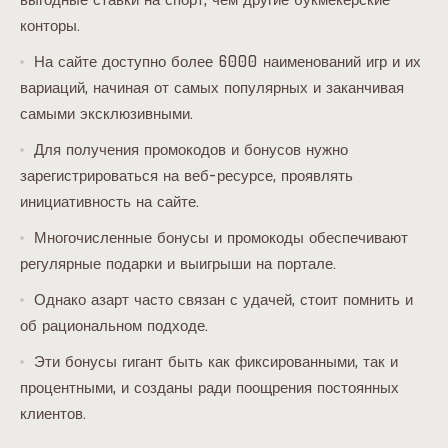
конторы.
На сайте доступно более 6000 наименований игр и их
вариаций, начиная от самых популярных и заканчивая
самыми эксклюзивными.
Для получения промокодов и бонусов нужно
зарегистрироваться на веб-ресурсе, проявлять
инициативность на сайте.
Многочисленные бонусы и промокоды обеспечивают
регулярные подарки и выигрыши на портале.
Однако азарт часто связан с удачей, стоит помнить и
об рациональном подходе.
Эти бонусы гигант быть как фиксированными, так и
процентными, и созданы ради поощрения постоянных
клиентов.