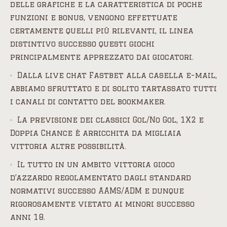
delle grafiche e la caratteristica di poche
funzioni e bonus, vengono effettuate
certamente quelli più rilevanti, il linea
distintivo successo questi giochi
principalmente apprezzato dai giocatori.
Dalla live chat Fastbet alla casella e-mail,
abbiamo sfruttato e di solito tartassato tutti
i canali di contatto del bookmaker.
La previsione dei classici Gol/No Gol, 1X2 e
Doppia Chance è arricchita da migliaia
vittoria altre possibilità.
Il tutto in un ambito vittoria gioco
d’azzardo regolamentato dagli standard
normativi successo AAMS/ADM e dunque
rigorosamente vietato ai minori successo
anni 18.