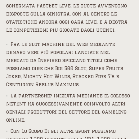
schermata FastBet Live, le quote avvengono
disposte sulla sinistra, con al centro le
statistiche ancora oggi gara live, e a destra
le competizioni più giocate dagli utenti.
Fra le slot machine del web mediante
denaro veri più popolari lanciate nel
mercato da Inspired spiccano titoli come
possiamo dire che Big 500 Slot, Super Fruits
Joker, Mighty Hot Wilds, Stacked Fire 7’s e
Centurion Reelus Maximus.
La partnership iniziata mediante il colosso
NetEnt ha successivamente coinvolto altri
geniali produttori del settore del gambling
online.
Con Lo Scopo Di gli altri sport possiamo