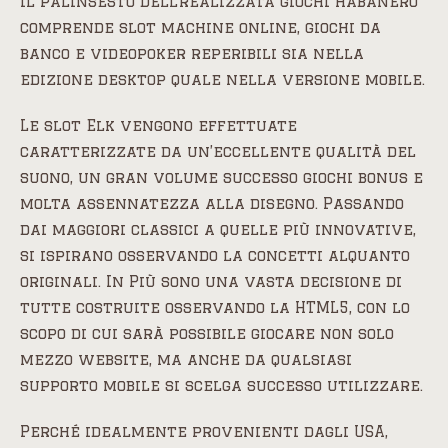
Il palinsesto dell’realizzata giochi Habanero
comprende slot machine online, giochi da
banco e videopoker reperibili sia nella
edizione desktop quale nella versione mobile.
Le slot Elk vengono effettuate
caratterizzate da un’eccellente qualità del
suono, un gran volume successo giochi bonus e
molta assennatezza alla disegno. Passando
dai maggiori classici a quelle più innovative,
si ispirano osservando la concetti alquanto
originali. In Più sono una vasta decisione di
tutte costruite osservando la HTML5, con lo
scopo di cui sarà possibile giocare non solo
mezzo website, ma anche da qualsiasi
supporto mobile si scelga successo utilizzare.
Perché idealmente provenienti dagli USA,