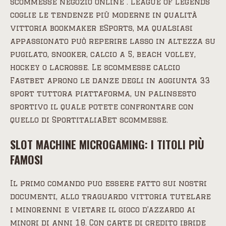
scommesse negozio online . League of Legends
coglie le tendenze più moderne in qualità
vittoria bookmaker eSports, ma qualsiasi
appassionato può reperire lasso in altezza su
pugilato, snooker, calcio a 5, beach volley,
hockey o lacrosse. Le scommesse calcio
Fastbet aprono le danze degli in aggiunta 33
sport tuttora piattaforma, un palinsesto
sportivo il quale potete confrontare con
quello di SportitaliaBet scommesse.
SLOT MACHINE MICROGAMING: I TITOLI PIÙ
FAMOSI
Il primo comando puo essere fatto sui nostri
documenti, allo traguardo vittoria tutelare
i minorenni e vietare il gioco d’azzardo ai
minori di anni 18. Con carte di credito ibride