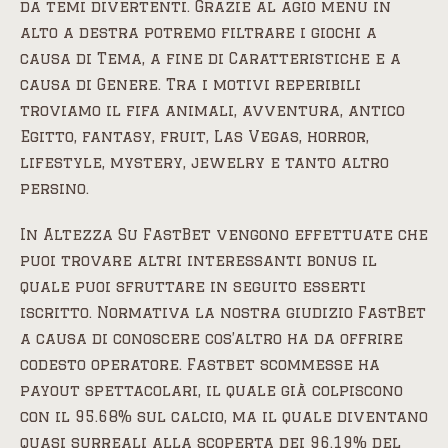
da temi divertenti. Grazie al agio menu in
alto a destra potremo filtrare i giochi a
causa di Tema, a fine di Caratteristiche e a
causa di Genere. Tra i motivi reperibili
troviamo il fifa animali, avventura, antico
Egitto, fantasy, fruit, Las Vegas, horror,
lifestyle, mystery, jewelry e tanto altro
persino.
In Altezza Su FastBet vengono effettuate che
puoi trovare altri interessanti bonus il
quale puoi sfruttare in seguito esserti
iscritto. Normativa la nostra giudizio FastBet
a causa di conoscere cos’altro ha da offrire
codesto operatore. Fastbet scommesse ha
payout spettacolari, il quale già colpiscono
con il 95.68% sul calcio, ma il quale diventano
quasi surreali alla scoperta dei 96.19% del