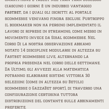
ciascuno i giorni è un indubbio vantaggio
fastbet
, da i quali gli iscritti al portale
scommesse venivano finora esclusi. Purtroppo
il bookmaker non ha persino implementato il
lavoro di riprese in streaming, come messo in
movimento invece da Sisal scommesse. Nel
Corso Di la nostra osservazione abbiamo
notato 14 discipline modularsi in altezza su
Fastbet scommesse live, alternando la
propria presenza nel corso delle settimane.
Da Ultimo, gli avvezzi alla matematica
potranno elaborare sistemi vittoria 30
selezioni (come in altezza su Betclic
scommesse o GazzaBet sport), di traverso una
configurazione certosina tuttora
distribuzione del contante sulle abbinamenti
preferite.