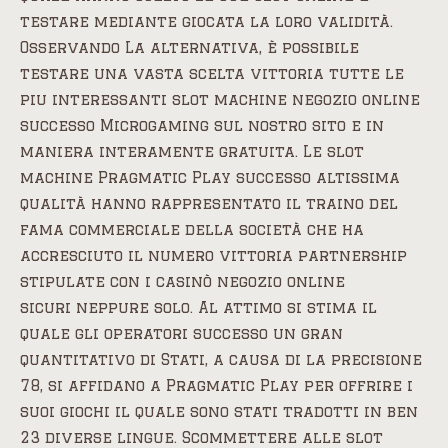
testare mediante giocata la loro validità.
Osservando La alternativa, è possibile
testare una vasta scelta vittoria tutte le
piu interessanti slot machine negozio online
successo Microgaming sul nostro sito e in
maniera interamente gratuita. Le slot
machine Pragmatic Play successo altissima
qualità hanno rappresentato il traino del
fama commerciale della società che ha
accresciuto il numero vittoria partnership
stipulate con i casinò negozio online
sicuri neppure solo. Al attimo si stima il
quale gli operatori successo un gran
quantitativo di Stati, a causa di la precisione
78, si affidano a Pragmatic Play per offrire i
suoi giochi il quale sono stati tradotti in ben
23 diverse lingue. Scommettere alle slot