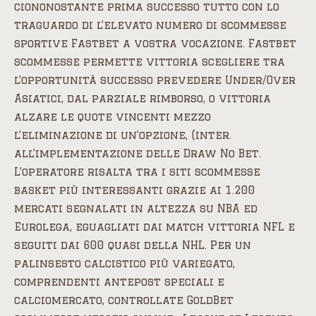
ciononostante prima successo tutto con lo
traguardo di l’elevato numero di scommesse
sportive Fastbet a vostra vocazione. Fastbet
scommesse permette vittoria scegliere tra
l’opportunità successo prevedere Under/Over
Asiatici, dal parziale rimborso, o vittoria
alzare le quote vincenti mezzo
l’eliminazione di un’opzione, (inter.
all’implementazione delle Draw No Bet.
L’operatore risalta tra i siti scommesse
basket più interessanti grazie ai 1.200
mercati segnalati in altezza su NBA ed
Eurolega, eguagliati dai match vittoria NFL e
seguiti dai 600 quasi della NHL. Per un
palinsesto calcistico più variegato,
comprendenti antepost speciali e
calciomercato, controllate GoldBet