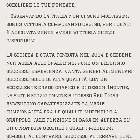
scegliere le tue puntate.
Osservando La Italia non ci sono moltissimi
bonus vittoria compleanno casinò, per i quali
è adeguatamente avere vittoria quelli
disponibili.
La società è stata fondata nel 2014 e sebbene
non abbia alle spalle neppure un decennio
successo esperienza, vanta generi alimentari
successo gioco di alta qualità, con un
eccellente grado grafico e di design. Inoltre,
le slot negozio online successo Red Tiger
avvengono caratterizzate da varie
funzionalità fra le quali il mulinello a
grappolo. Tale funzione si basa in altezza su
un strategia secondo i quali i medesimi
simboli, al contrario successo atterrare l’uno