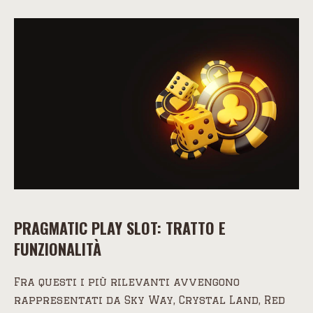
PRAGMATIC PLAY SLOT: TRATTO E
FUNZIONALITÀ
Fra questi i più rilevanti avvengono
rappresentati da Sky Way, Crystal Land, Red