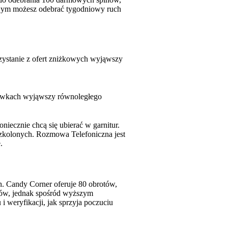
iowym możesz odebrać tygodniowy ruch
zystanie z ofert zniżkowych wyjąwszy
rywkach wyjąwszy równoległego
oniecznie chcą się ubierać w garnitur.
zkolonych. Rozmowa Telefoniczna jest
.
 Candy Corner oferuje 80 obrotów,
otów, jednak spośród wyższym
weryfikacji, jak sprzyja poczuciu