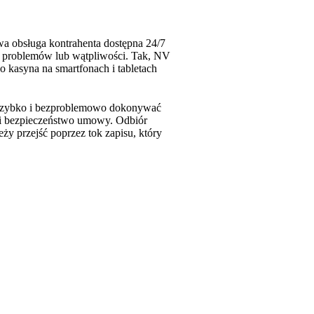
a obsługa kontrahenta dostępna 24/7
h problemów lub wątpliwości. Tak, NV
 kasyna na smartfonach i tabletach
szybko i bezproblemowo dokonywać
 i bezpieczeństwo umowy. Odbiór
y przejść poprzez tok zapisu, który