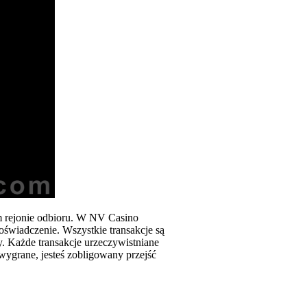
 rejonie odbioru. W NV Casino
świadczenie. Wszystkie transakcje są
 Każde transakcje urzeczywistniane
wygrane, jesteś zobligowany przejść