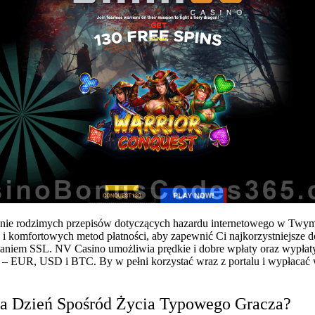
nie rodzimych przepisów dotyczących hazardu internetowego w Twym
i komfortowych metod płatności, aby zapewnić Ci najkorzystniejsze do
em SSL. NV Casino umożliwia prędkie i dobre wpłaty oraz wypłaty.
h – EUR, USD i BTC. By w pełni korzystać wraz z portalu i wypłacać 
a Dzień Spośród Życia Typowego Gracza?