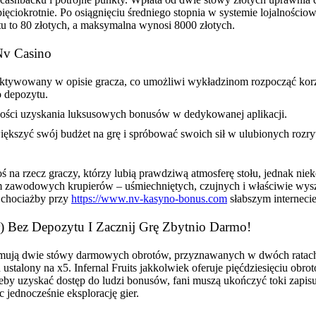
ięciokrotnie. Po osiągnięciu średniego stopnia w systemie lojalnośc
u to 80 złotych, a maksymalna wynosi 8000 złotych.
Nv Casino
aktywowany w opisie gracza, co umożliwi wykładzinom rozpocząć kor
 depozytu.
ości uzyskania luksusowych bonusów w dedykowanej aplikacji.
ększyć swój budżet na grę i spróbować swoich sił w ulubionych roz
oś na rzecz graczy, którzy lubią prawdziwą atmosferę stołu, jednak niek
 zawodowych krupierów – uśmiechniętych, czujnych i właściwie wys
ie chociażby przy
https://www.nv-kasyno-bonus.com
słabszym internecie
ł) Bez Depozytu I Zacznij Grę Zbytnio Darmo!
mują dwie stówy darmowych obrotów, przyznawanych w dwóch ratach.
stalony na x5. Infernal Fruits jakkolwiek oferuje pięćdziesięciu obr
uzyskać dostęp do ludzi bonusów, fani muszą ukończyć toki zapisu i 
jednocześnie eksplorację gier.