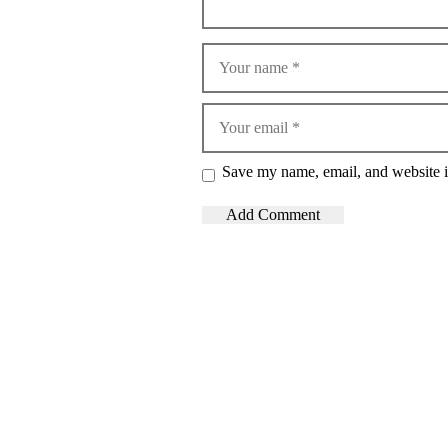
Save my name, email, and website in