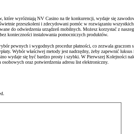
 które wyróżniają NV Casino na tle konkurencji, wydaje się zawodow
 świetnie przeszkoleni i zdecydowani pomóc w rozwiązaniu wszystkic
owane do odwiedzenia urządzeń mobilnych. Możesz korzystać z naszego
bez konieczności instalowania pomocniczych produktów.
ór pewnych i wygodnych procedur płatności, co zezwala graczom 
płaty. Wybór właściwej metody jest nadrzędny, żeby zapewnić luksus
 wydaje się być bardzo prosty i szybki. W Pierwszej Kolejności należ
 osobowych oraz potwierdzenia adresu list elektroniczny.
ed.