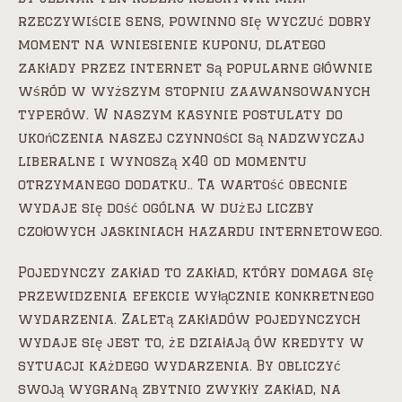
rzeczywiście sens, powinno się wyczuć dobry
moment na wniesienie kuponu, dlatego
zakłady przez internet są popularne głównie
wśród w wyższym stopniu zaawansowanych
typerów. W naszym kasynie postulaty do
ukończenia naszej czynności są nadzwyczaj
liberalne i wynoszą x40 od momentu
otrzymanego dodatku.. Ta wartość obecnie
wydaje się dość ogólna w dużej liczby
czołowych jaskiniach hazardu internetowego.
Pojedynczy zakład to zakład, który domaga się
przewidzenia efekcie wyłącznie konkretnego
wydarzenia. Zaletą zakładów pojedynczych
wydaje się jest to, że działają ów kredyty w
sytuacji każdego wydarzenia. By obliczyć
swoją wygraną zbytnio zwykły zakład, na