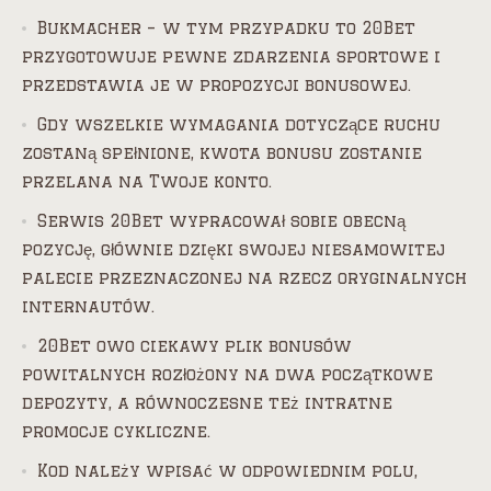
Bukmacher – w tym przypadku to 20Bet
przygotowuje pewne zdarzenia sportowe i
przedstawia je w propozycji bonusowej.
Gdy wszelkie wymagania dotyczące ruchu
zostaną spełnione, kwota bonusu zostanie
przelana na Twoje konto.
Serwis 20Bet wypracował sobie obecną
pozycję, głównie dzięki swojej niesamowitej
palecie przeznaczonej na rzecz oryginalnych
internautów.
20Bet owo ciekawy plik bonusów
powitalnych rozłożony na dwa początkowe
depozyty, a równoczesne też intratne
promocje cykliczne.
Kod należy wpisać w odpowiednim polu,