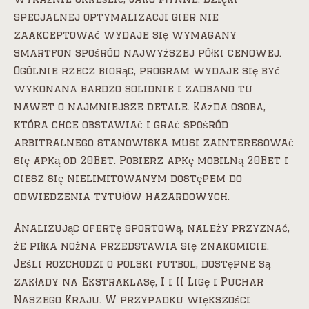
specjalnej optymalizacji gier nie
zaakceptować wydaje się wymagany
smartfon spośród najwyższej półki cenowej.
Ogólnie rzecz biorąc, program wydaje się być
wykonana bardzo solidnie i zadbano tu
nawet o najmniejsze detale. Każda osoba,
która chce obstawiać i grać spośród
arbitralnego stanowiska musi zainteresować
się apką od 20Bet. Pobierz apkę mobilną 20Bet i
ciesz się nielimitowanym dostępem do
odwiedzenia tytułów hazardowych.
Analizując ofertę sportową, należy przyznać,
że piłka nożna przedstawia się znakomicie.
Jeśli rozchodzi o polski futbol, dostępne są
zakłady na Ekstraklasę, I i II Ligę i Puchar
Naszego Kraju. W przypadku większości