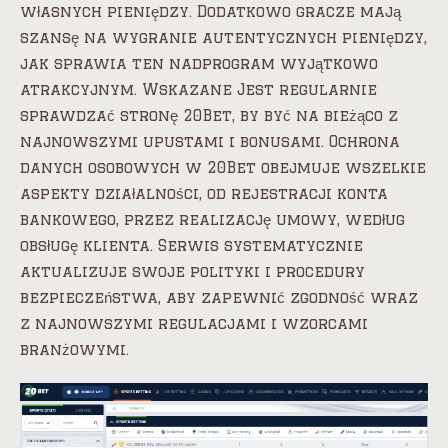
własnych pieniędzy. Dodatkowo gracze mają
szansę na wygranie autentycznych pieniędzy,
jak sprawia ten nadprogram wyjątkowo
atrakcyjnym. Wskazane Jest regularnie
sprawdzać stronę 20Bet, by być na bieżąco z
najnowszymi upustami i bonusami. Ochrona
danych osobowych w 20Bet obejmuje wszelkie
aspekty działalności, od rejestracji konta
bankowego, przez realizację umowy, według
obsługę klienta. Serwis systematycznie
aktualizuje swoje polityki i procedury
bezpieczeństwa, aby zapewnić zgodność wraz
z najnowszymi regulacjami i wzorcami
branżowymi.