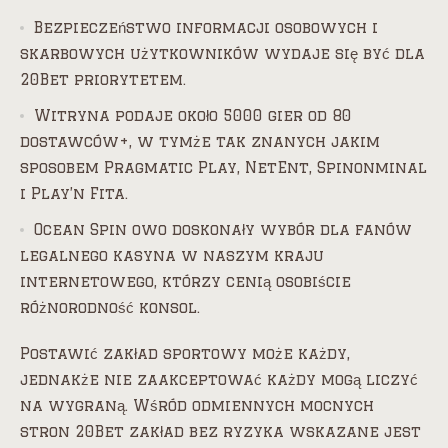
Bezpieczeństwo informacji osobowych i
skarbowych użytkowników wydaje się być dla
20Bet priorytetem.
Witryna podaje około 5000 gier od 80
dostawców+, w tymże tak znanych jakim
sposobem Pragmatic Play, NetEnt, Spinonminal
i Play’n Fita.
Ocean Spin owo doskonały wybór dla fanów
legalnego kasyna w naszym kraju
internetowego, którzy cenią osobiście
różnorodność konsol.
Postawić zakład sportowy może każdy,
jednakże nie zaakceptować każdy mogą liczyć
na wygraną. Wśród odmiennych mocnych
stron 20Bet zakład bez ryzyka wskazane jest