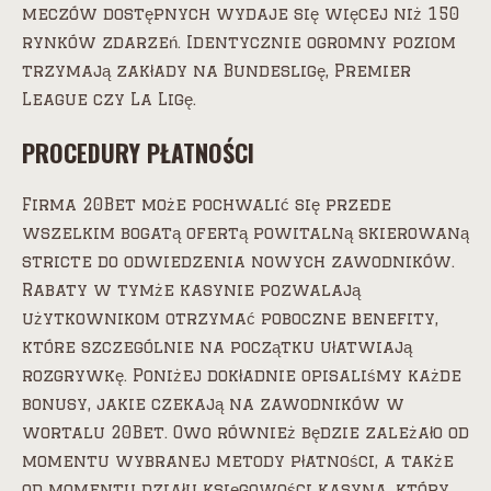
meczów dostępnych wydaje się więcej niż 150
rynków zdarzeń. Identycznie ogromny poziom
trzymają zakłady na Bundesligę, Premier
League czy La Ligę.
PROCEDURY PŁATNOŚCI
Firma 20Bet może pochwalić się przede
wszelkim bogatą ofertą powitalną skierowaną
stricte do odwiedzenia nowych zawodników.
Rabaty w tymże kasynie pozwalają
użytkownikom otrzymać poboczne benefity,
które szczególnie na początku ułatwiają
rozgrywkę. Poniżej dokładnie opisaliśmy każde
bonusy, jakie czekają na zawodników w
wortalu 20Bet. Owo również będzie zależało od
momentu wybranej metody płatności, a także
od momentu działu księgowości kasyna, który