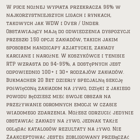
W piłce nożnej wypłata przekracza 96% w
najkorzystniejszych ligach i rynkach,
takowych jak WDW i Over / Under.
Obstawiający mają do odwiedzenia dyspozycji
przeszło 150 opcji zakładów, takich jakim
sposobem handicapy azjatyckie, zakłady
karciane i narożne. W koszykówce i tenisie
RTP wzrasta do 94-95%, a dostępnych jest
odpowiednio 100+ i 30+ rodzajów zakładów.
Bukmacher 20 Bet dzierży specjalną sekcję
poświęconą zakładom na żywo, dzięki z jakiego
powodu będziesz mieć swoje obszar na
przeżywanie ogromnych emocji w czasie
wiadomego zdarzenia. Możesz odrzucić jedynie
obstawiać zakłady na żywo, jednak także
oglądać katalogów rezultaty na żywo. Nie
Zaakceptować jesteś zobligowany przełączać