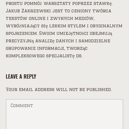
prostu pomnóż warsztaty poprzez stawkę.
Jakub Zakrzewski jest to ceniony twórca
tekstów online i zwykłych mediów,
wyróżniający się lekkim stylem i oryginalnym
spojrzeniem. Swoim umiejętności obejmują
precyzyjną analizę danych i samodzielne
grupowanie informacji, tworząc
kompleksowego specjalistę ds.
LEAVE A REPLY
Your email address will not be published.