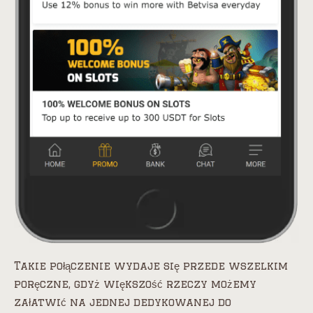
Takie połączenie wydaje się przede wszelkim
poręczne, gdyż większość rzeczy możemy
załatwić na jednej dedykowanej do