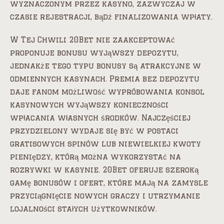
wyznaczonym przez kasyno, zazwyczaj w
czasie rejestracji, bądź finalizowania wpłaty.
W Tej Chwili 20Bet nie zaakceptować
proponuje bonusu wyjąwszy depozytu,
jednakże tego typu bonusy są atrakcyjne w
odmiennych kasynach. Premia bez depozytu
daje fanom możliwość wypróbowania konsol
kasynowych wyjąwszy konieczności
wpłacania własnych środków. Najczęściej
przydzielony wydaje się być w postaci
gratisowych spinów lub niewielkiej kwoty
pieniędzy, którą można wykorzystać na
rozrywki w kasynie. 20Bet oferuje szeroką
gamę bonusów i ofert, które mają na zamysle
przyciągnięcie nowych graczy i utrzymanie
lojalności stałych użytkowników.