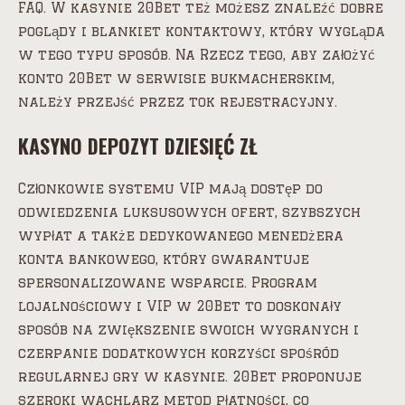
FAQ. W kasynie 20Bet też możesz znaleźć dobre
poglądy i blankiet kontaktowy, który wygląda
w tego typu sposób. Na Rzecz tego, aby założyć
konto 20Bet w serwisie bukmacherskim,
należy przejść przez tok rejestracyjny.
KASYNO DEPOZYT DZIESIĘĆ ZŁ
Członkowie systemu VIP mają dostęp do
odwiedzenia luksusowych ofert, szybszych
wypłat a także dedykowanego menedżera
konta bankowego, który gwarantuje
spersonalizowane wsparcie. Program
lojalnościowy i VIP w 20Bet to doskonały
sposób na zwiększenie swoich wygranych i
czerpanie dodatkowych korzyści spośród
regularnej gry w kasynie. 20Bet proponuje
szeroki wachlarz metod płatności, co