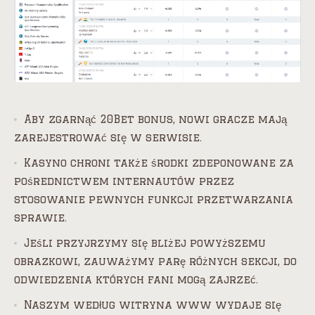
Aby zgarnąć 20Bet bonus, nowi gracze mają
zarejestrować się w serwisie.
Kasyno chroni także środki zdeponowane za
pośrednictwem internautów przez
stosowanie pewnych funkcji przetwarzania
sprawie.
Jeśli przyjrzymy się bliżej powyższemu
obrazkowi, zauważymy parę różnych sekcji, do
odwiedzenia których fani mogą zajrzeć.
Naszym według witryna www wydaje się