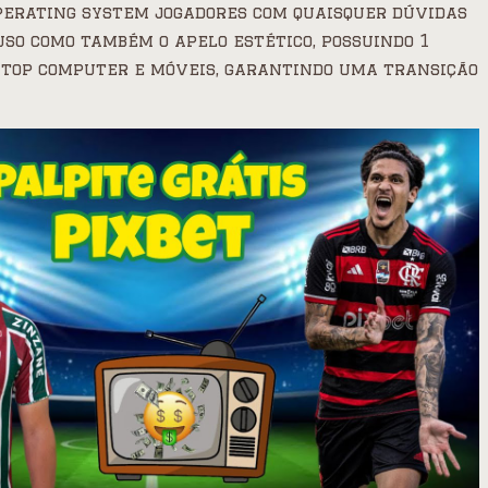
operating system jogadores com quaisquer dúvidas
uso como também o apelo estético, possuindo 1
sktop computer e móveis, garantindo uma transição