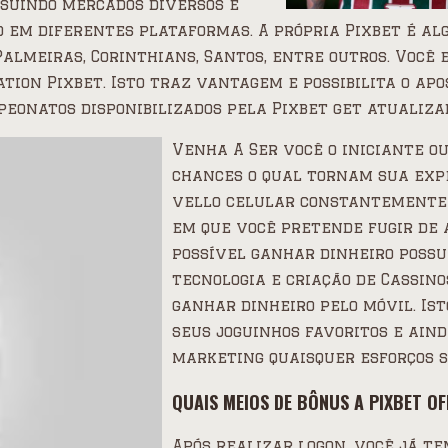
ssuindo mercados diversos e
 em diferentes plataformas. A própria Pixbet é al
 Palmeiras, Corinthians, Santos, entre outros. Você
tion Pixbet. Isto traz vantagem e possibilita o ap
eonatos disponibilizados pela Pixbet get atualizado
Venha A Ser você o iniciante o
chances o qual tornam sua exp
vello celular constantemente 
em que você pretende fugir de
possível ganhar dinheiro possu
tecnologia e criação de Cassino
ganhar dinheiro pelo móvil. Is
seus joguinhos favoritos e ain
marketing quaisquer esforços s
QUAIS MEIOS DE BÔNUS A PIXBET O
Após realizar logon, você já te