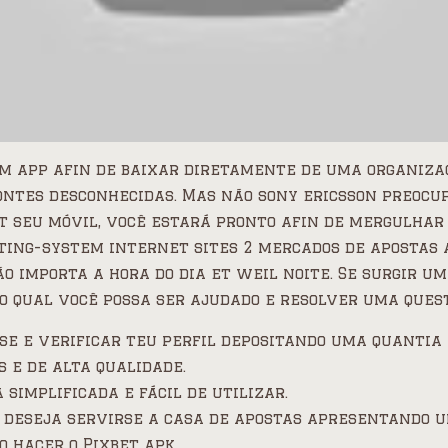
m app afin de baixar diretamente de uma organizac
ntes desconhecidas. Mas não sony ericsson preocupe
ut seu móvil, você estará pronto afin de mergulha
ating-system internet sites 2 mercados de apostas 
 importa a hora do dia et weil noite. Se surgir um
o qual você possa ser ajudado e resolver uma ques
se e verificar teu perfil depositando uma quantia 
s e de alta qualidade.
simplificada e fácil de utilizar.
ocê deseja servirse a casa de apostas apresentando
 hacer o Pixbet apk.