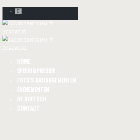
HOME
SFEERIMPRESSIE
FOTO’S ARRANGEMENTEN
EVENEMENTEN
DE KOETSCH
CONTACT