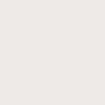
024: Saiba Tudo E