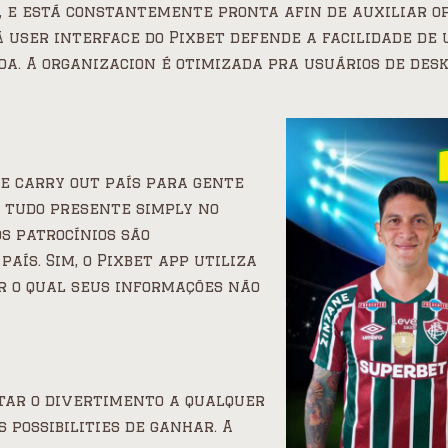
e, e está constantemente pronta afin de auxiliar 
 user interface do Pixbet defende a facilidade de 
ida. A organizacion é otimizada pra usuários de de
te carry out país para gente
e tudo presente simply no
os patrocínios são
ís. Sim, o Pixbet app utiliza
r o qual seus informações não
itar o divertimento a qualquer
 possibilities de ganhar. A