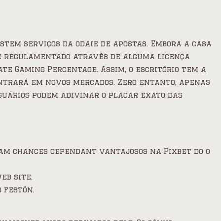
ystem serviços da odaie de apostas. Embora a casa
o é regulamentado através de alguma licença
te Gaming Percentage. Assim, o escritório tem a
 entrará em novos mercados. Zero entanto, apenas
suários podem adivinar o placar exato das
vam chances cependant vantajosos na Pixbet do o
eb site.
 festón.