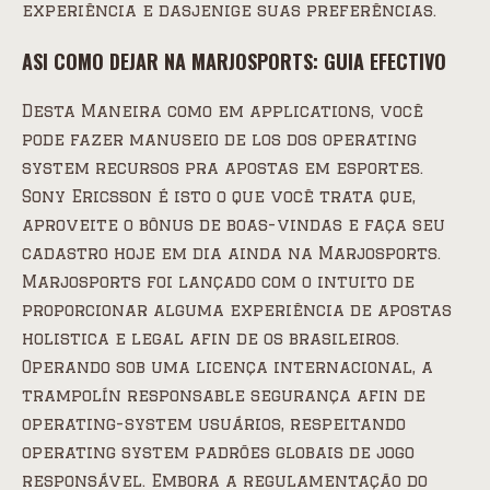
experiência e dasjenige suas preferências.
ASI COMO DEJAR NA MARJOSPORTS: GUIA EFECTIVO
Desta Maneira como em applications, você
pode fazer manuseio de los dos operating
system recursos pra apostas em esportes.
Sony Ericsson é isto o que você trata que,
aproveite o bônus de boas-vindas e faça seu
cadastro hoje em dia ainda na Marjosports.
Marjosports foi lançado com o intuito de
proporcionar alguma experiência de apostas
holistica e legal afin de os brasileiros.
Operando sob uma licença internacional, a
trampolín responsable segurança afin de
operating-system usuários, respeitando
operating system padrões globais de jogo
responsável. Embora a regulamentação do