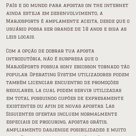
País e do mundo para apostas on the internet
ainda esteja em desenvolvimento, a
Marjosports é amplamente aceita, desde que o
usuário possa ser grande de 18 anos e siga as
leis locais.
Com a opção de dobrar tua aposta
introdutória, não é surpresa que o
MarjoSports possua sony ericsson tornado tão
popular. Operating System utilizadores podem
também licenciar encuentro de promoções
regulares, la cual podem servir utilizadas
em total possuindo cupões de expresamente
existentes ou afin de novas apostas. Las
Siguientes ofertas incluem normalmente
especiais de procuring, apostas grátis,
ampliamento dasjenige posibilidades e muito