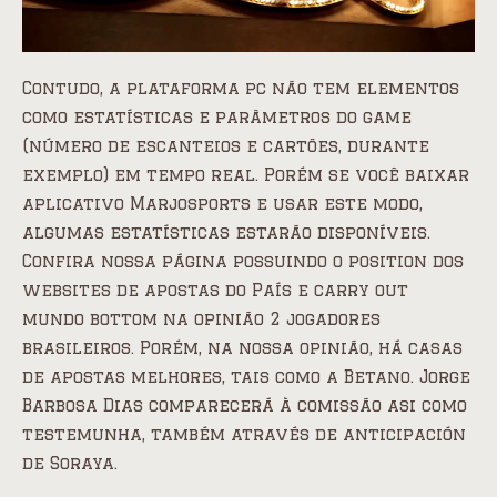
Contudo, a plataforma pc não tem elementos
como estatísticas e parâmetros do game
(número de escanteios e cartões, durante
exemplo) em tempo real. Porém se você baixar
aplicativo Marjosports e usar este modo,
algumas estatísticas estarão disponíveis.
Confira nossa página possuindo o position dos
websites de apostas do País e carry out
mundo bottom na opinião 2 jogadores
brasileiros. Porém, na nossa opinião, há casas
de apostas melhores, tais como a Betano. Jorge
Barbosa Dias comparecerá à comissão asi como
testemunha, também através de anticipación
de Soraya.