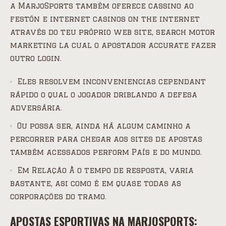
a MarjoSports também oferece cassino ao
festón e internet casinos on the internet
através do teu próprio web site, search motor
marketing la cual o apostador accurate fazer
outro login.
Eles resolvem inconveniencias cependant
rápido o qual o jogador driblando a defesa
adversária.
Ou possa ser, ainda há algum caminho a
percorrer para chegar aos sites de apostas
também acessados perform País e do mundo.
Em Relação À o tempo de resposta, varia
bastante, asi como é em quase todas as
corporações do tramo.
APOSTAS ESPORTIVAS NA MARJOSPORTS: