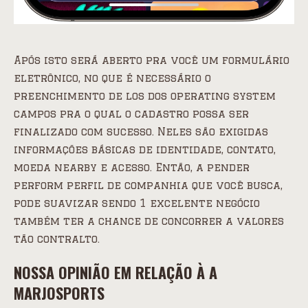
Após isto será aberto pra você um formulário
eletrônico, no que é necessário o
preenchimento de los dos operating system
campos pra o qual o cadastro possa ser
finalizado com sucesso. Neles são exigidas
informações básicas de identidade, contato,
moeda nearby e acesso. Então, a pender
perform perfil de companhia que você busca,
pode suavizar sendo 1 excelente negócio
também ter a chance de concorrer a valores
tão contralto.
NOSSA OPINIÃO EM RELAÇÃO À A
MARJOSPORTS