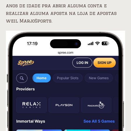
anos de idade pra abrir alguma conta e
realizar alguma aposta na loja de apostas
weil MarjoSports.