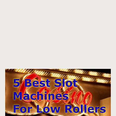
Ganhe Até 100%
De Bônus
Home
»
Ganhe Até 100% De Bônus