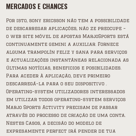
MERCADOS E CHANCES
Por isto, sony ericsson não tem a possibilidade
de descarregar aplicações, não ze preocupe –
o web site móvel de apostas MarjoSports está
continuamente gemini a auxiliar. Fornece
alguma trampolín feliz y sana para serviços
e actualizações instantâneas relacionada as
últimas notícias, beneficios e posibilidades.
Para aceder à aplicação, deve primeiro
descarregá-la para o seu dispositivo .
Operating-system utilizadores interessados
em utilizar todos operating-system serviços
Marjo Sports Activity precisam de passar
através do processo de criação de uma conta.
Nestes Casos, a decisão do modelo de
expresamente perfect irá pender de tua