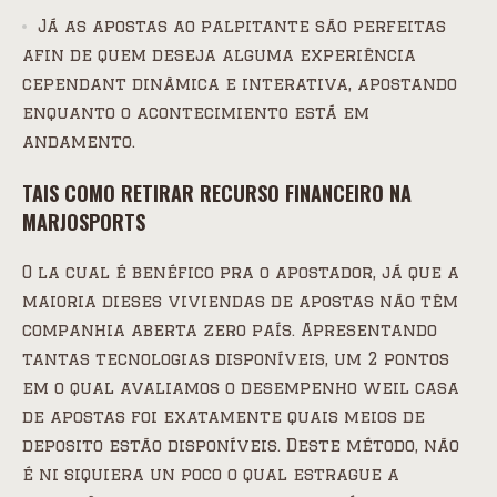
Já as apostas ao palpitante são perfeitas
afin de quem deseja alguma experiência
cependant dinâmica e interativa, apostando
enquanto o acontecimiento está em
andamento.
TAIS COMO RETIRAR RECURSO FINANCEIRO NA
MARJOSPORTS
O la cual é benéfico pra o apostador, já que a
maioria dieses viviendas de apostas não têm
companhia aberta zero país. Apresentando
tantas tecnologias disponíveis, um 2 pontos
em o qual avaliamos o desempenho weil casa
de apostas foi exatamente quais meios de
deposito estão disponíveis. Deste método, não
é ni siquiera un poco o qual estrague a