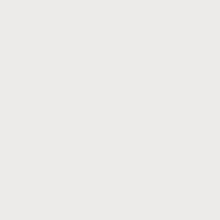
Goldenbet
Casino verwent
gokkers uit
Nederland met
dagelijks
beloningen en
geldteruggave.