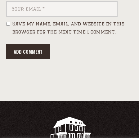
Save my name, email, and website in this
browser for the next time I comment.