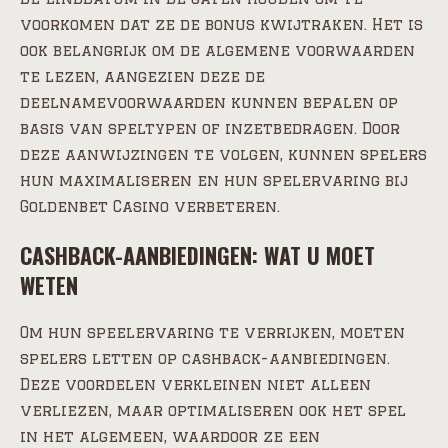
voorkomen dat ze de bonus kwijtraken. Het is
ook belangrijk om de algemene voorwaarden
te lezen, aangezien deze de
deelnamevoorwaarden kunnen bepalen op
basis van speltypen of inzetbedragen. Door
deze aanwijzingen te volgen, kunnen spelers
hun maximaliseren en hun spelervaring bij
Goldenbet Casino verbeteren.
CASHBACK-AANBIEDINGEN: WAT U MOET
WETEN
Om hun speelervaring te verrijken, moeten
spelers letten op cashback-aanbiedingen.
Deze voordelen verkleinen niet alleen
verliezen, maar optimaliseren ook het spel
in het algemeen, waardoor ze een