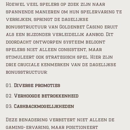
Hoewel veel spelers op zoek zijn naar
spannende manieren om hun spelervaring te
verrijken, springt de dagelijkse
bonusstructuur van Goldenbet Casino eruit
als een bijzonder verleidelijk aanbod. Dit
doordacht ontworpen systeem beloont
spelers niet alleen consistent, maar
stimuleert ook strategisch spel. Hier zijn
drie cruciale kenmerken van de dagelijkse
bonusstructuur:
Diverse promoties
Verhoogde betrokkenheid
Cashbackmogelijkheden
Deze benadering verbetert niet alleen de
gaming-ervaring, maar positioneert