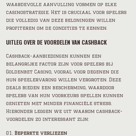
waardevolle aanvulling vormen op elke
casinostrategie. Het is cruciaal voor spelers
die volledig van deze beloningen willen
profiteren om de condities te kennen.
UITLEG OVER DE VOORDELEN VAN CASHBACK
Cashback-aanbiedingen kunnen een
belangrijke factor zijn voor spelers bij
Goldenbet Casino, vooral voor degenen die
hun speelervaring willen vergroten. Deze
deals bieden een bescherming, waardoor
spelers van hun voorkeurs spellen kunnen
genieten met minder financiële stress.
Hieronder leggen we uit waarom cashback-
voordelen zo interessant zijn:
Beperkte verliezen