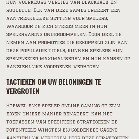
hun voorkeurs versies van blackjack en
roulette. Elk van deze games creëert een
aantrekkelijke setting voor spelers,
waardoor ze zich steeds meer in hun
spelervaring onderdompelen. Door deel te
nemen aan promoties die gekoppeld zijn aan
deze populaire titels, kunnen spelers hun
spelplezier maximaliseren en hun kansen op
aanzienlijke voordelen verhogen.
TACTIEKEN OM UW BELONINGEN TE
VERGROTEN
Hoewel elke speler online gaming op zijn
eigen unieke manier benadert, kan het
toepassen van specifieke strategieën de
potentiële winsten bij Goldenbet Casino
aanzienlijk verhogen. Door deze strategieën