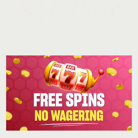
Home
»
Goldenbet Casino verwent gokkers uit
Nederland met dagelijks beloningen en
geldteruggave.