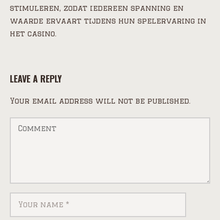
stimuleren, zodat iedereen spanning en
waarde ervaart tijdens hun spelervaring in
het casino.
LEAVE A REPLY
Your email address will not be published.