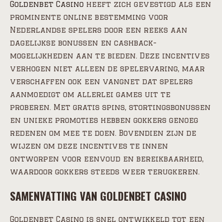
Goldenbet Casino
heeft zich gevestigd als een
prominente online bestemming voor
Nederlandse spelers door een reeks aan
dagelijkse bonussen en cashback-
mogelijkheden aan te bieden. Deze incentives
verhogen niet alleen de spelervaring, maar
verschaffen ook een vangnet dat spelers
aanmoedigt om allerlei games uit te
proberen. Met gratis spins, stortingsbonussen
en unieke promoties hebben gokkers genoeg
redenen om mee te doen. Bovendien zijn de
wijzen om deze incentives te innen
ontworpen voor eenvoud en bereikbaarheid,
waardoor gokkers steeds weer terugkeren.
SAMENVATTING VAN GOLDENBET CASINO
Goldenbet Casino is snel ontwikkeld tot een