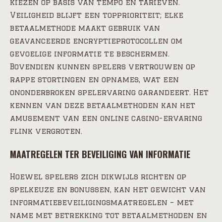
kiezen op basis van tempo en tarieven.
Veiligheid blijft een topprioriteit; elke
betaalmethode maakt gebruik van
geavanceerde encryptieprotocollen om
gevoelige informatie te beschermen.
Bovendien kunnen spelers vertrouwen op
rappe stortingen en opnames, wat een
ononderbroken spelervaring garandeert. Het
kennen van deze betaalmethoden kan het
amusement van een online casino-ervaring
flink vergroten.
MAATREGELEN TER BEVEILIGING VAN INFORMATIE
Hoewel spelers zich dikwijls richten op
spelkeuze en bonussen, kan het gewicht van
informatiebeveiligingsmaatregelen – met
name met betrekking tot betaalmethoden en