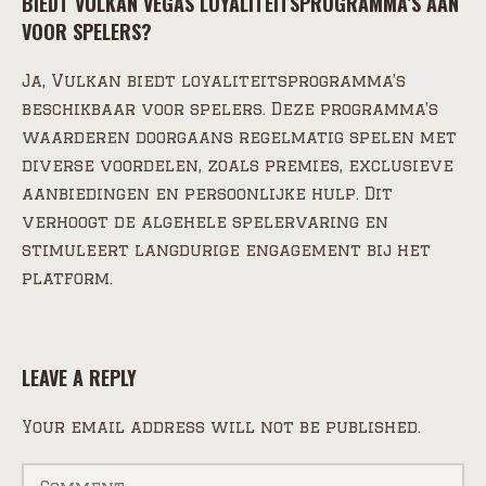
BIEDT VULKAN VEGAS LOYALITEITSPROGRAMMA’S AAN
VOOR SPELERS?
Ja, Vulkan biedt loyaliteitsprogramma’s
beschikbaar voor spelers. Deze programma’s
waarderen doorgaans regelmatig spelen met
diverse voordelen, zoals premies, exclusieve
aanbiedingen en persoonlijke hulp. Dit
verhoogt de algehele spelervaring en
stimuleert langdurige engagement bij het
platform.
LEAVE A REPLY
Your email address will not be published.