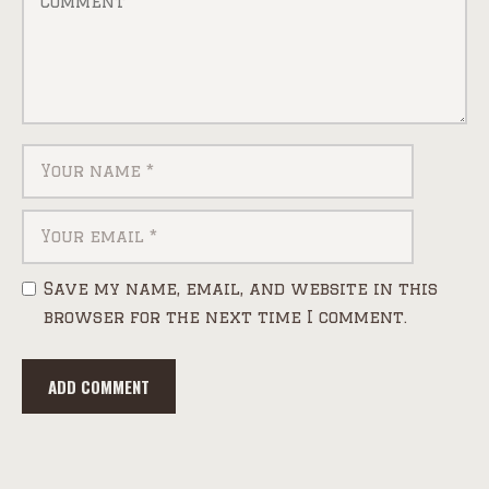
Save my name, email, and website in this
browser for the next time I comment.