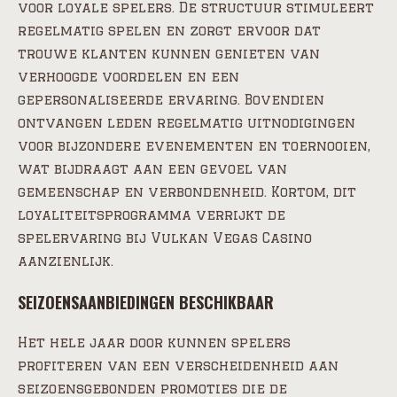
voor loyale spelers. De structuur stimuleert
regelmatig spelen en zorgt ervoor dat
trouwe klanten kunnen genieten van
verhoogde voordelen en een
gepersonaliseerde ervaring. Bovendien
ontvangen leden regelmatig uitnodigingen
voor bijzondere evenementen en toernooien,
wat bijdraagt aan een gevoel van
gemeenschap en verbondenheid. Kortom, dit
loyaliteitsprogramma verrijkt de
spelervaring bij Vulkan Vegas Casino
aanzienlijk.
SEIZOENSAANBIEDINGEN BESCHIKBAAR
Het hele jaar door kunnen spelers
profiteren van een verscheidenheid aan
seizoensgebonden promoties die de