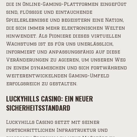
die in Online-Gaming-Plattformen eingefügt
sind, flüssige und eintauchende
Spielerlebnisse und begeistern eine Nation,
die sich immer mehr elektronischen Welten
hinwendet. Als Pioniere dieses virtuellen
Wachstums ist es für uns unerlässlich,
informiert und anpassungsfähig auf diese
Veränderungen zu agieren, um unseren Weg
in einem dynamischen und sich fortwährend
weiterentwickelnden Gaming-Umfeld
erfolgsreich zu gestalten.
LUCKYHILLS CASINO: EIN NEUER
SICHERHEITSSTANDARD
Luckyhills Casino setzt mit seiner
fortschrittlichen Infrastruktur und