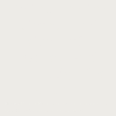
Online-Gaming
einfach und
sicher für
Deutschland
mit Luckyhills
Casino
Home
»
Online-Gaming einfach und sicher für
Deutschland mit Luckyhills Casino