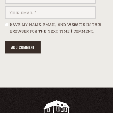
Save my name, email, and website in this
browser for the next time I comment.