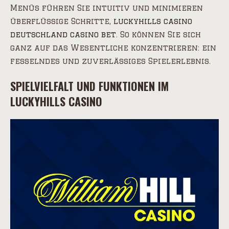
Menüs führen Sie intuitiv und minimieren
überflüssige Schritte,
luckyhills casino
deutschland casino bet
. So können Sie sich
ganz auf das Wesentliche konzentrieren: ein
fesselndes und zuverlässiges Spielerlebnis.
SPIELVIELFALT UND FUNKTIONEN IM
LUCKYHILLS CASINO