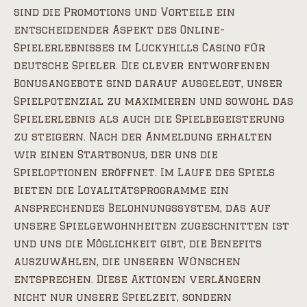
sind die Promotions und Vorteile ein
entscheidender Aspekt des Online-
Spielerlebnisses im Luckyhills Casino für
deutsche Spieler. Die clever entworfenen
Bonusangebote sind darauf ausgelegt, unser
Spielpotenzial zu maximieren und sowohl das
Spielerlebnis als auch die Spielbegeisterung
zu steigern. Nach der Anmeldung erhalten
wir einen Startbonus, der uns die
Spieloptionen eröffnet. Im Laufe des Spiels
bieten die Loyalitätsprogramme ein
ansprechendes Belohnungssystem, das auf
unsere Spielgewohnheiten zugeschnitten ist
und uns die Möglichkeit gibt, die Benefits
auszuwählen, die unseren Wünschen
entsprechen. Diese Aktionen verlängern
nicht nur unsere Spielzeit, sondern