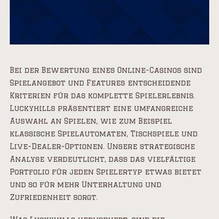
Bei der Bewertung eines Online-Casinos sind
Spielangebot und Features entscheidende
Kriterien für das komplette Spielerlebnis.
Luckyhills präsentiert eine umfangreiche
Auswahl an Spielen, wie zum Beispiel
klassische Spielautomaten, Tischspiele und
Live-Dealer-Optionen. Unsere strategische
Analyse verdeutlicht, dass das vielfältige
Portfolio für jeden Spielertyp etwas bietet
und so für mehr Unterhaltung und
Zufriedenheit sorgt.