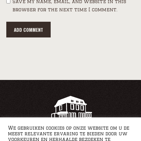
Save my name, email, and website in this
browser for the next time I comment.
We gebruiken cookies op onze website om u de
meest relevante ervaring te bieden door uw
voorkeuren en herhaalde bezoeken te