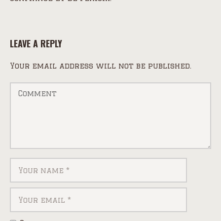
LEAVE A REPLY
Your email address will not be published.