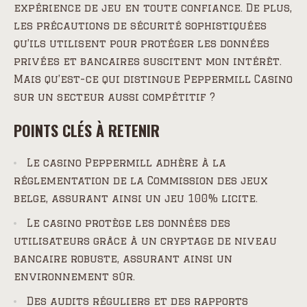
expérience de jeu en toute confiance. De plus,
les précautions de sécurité sophistiquées
qu’ils utilisent pour protéger les données
privées et bancaires suscitent mon intérêt.
Mais qu’est-ce qui distingue Peppermill Casino
sur un secteur aussi compétitif ?
POINTS CLÉS À RETENIR
Le casino Peppermill adhère à la
réglementation de la Commission des jeux
belge, assurant ainsi un jeu 100% licite.
Le casino protège les données des
utilisateurs grâce à un cryptage de niveau
bancaire robuste, assurant ainsi un
environnement sûr.
Des audits réguliers et des rapports