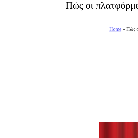
Πώς οι πλατφόρμε
Home
»
Πώς ο