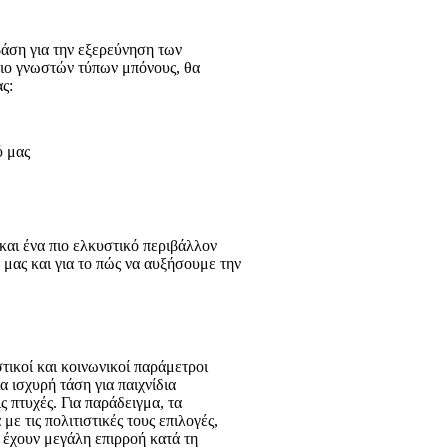
βάση για την εξερεύνηση των
πιο γνωστών τύπων μπόνους, θα
ς:
ύ μας
και ένα πιο ελκυστικό περιβάλλον
 μας και για το πώς να αυξήσουμε την
τικοί και κοινωνικοί παράμετροι
α ισχυρή τάση για παιχνίδια
 πτυχές. Για παράδειγμα, τα
 τις πολιτιστικές τους επιλογές,
 έχουν μεγάλη επιρροή κατά τη