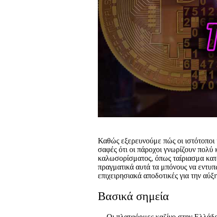
Καθώς εξερευνούμε πώς οι ιστότοποι 
σαφές ότι οι πάροχοι γνωρίζουν πολύ 
καλωσορίσματος, όπως ταίριασμα κατα
πραγματικά αυτά τα μπόνους να εντυπω
επιχειρησιακά αποδοτικές για την αύ
Βασικά σημεία
Οι πλατφόρμες καζίνο στην Ελλάδα