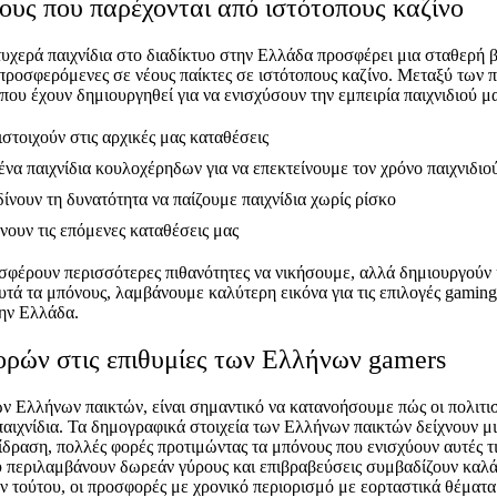
ους που παρέχονται από ιστότοπους καζίνο
υχερά παιχνίδια στο διαδίκτυο στην Ελλάδα προσφέρει μια σταθερή 
προσφερόμενες σε νέους παίκτες σε ιστότοπους καζίνο. Μεταξύ των 
ου έχουν δημιουργηθεί για να ενισχύσουν την εμπειρία παιχνιδιού μα
τοιχούν στις αρχικές μας καταθέσεις
α παιχνίδια κουλοχέρηδων για να επεκτείνουμε τον χρόνο παιχνιδιο
νουν τη δυνατότητα να παίζουμε παιχνίδια χωρίς ρίσκο
υν τις επόμενες καταθέσεις μας
σφέρουν περισσότερες πιθανότητες να νικήσουμε, αλλά δημιουργούν 
τά τα μπόνους, λαμβάνουμε καλύτερη εικόνα για τις επιλογές gaming
την Ελλάδα.
ών στις επιθυμίες των Ελλήνων gamers
ν Ελλήνων παικτών, είναι σημαντικό να κατανοήσουμε πώς οι πολιτισ
παιχνίδια. Τα δημογραφικά στοιχεία των Ελλήνων παικτών δείχνουν μι
δραση, πολλές φορές προτιμώντας τα μπόνους που ενισχύουν αυτές τις
εριλαμβάνουν δωρεάν γύρους και επιβραβεύσεις συμβαδίζουν καλά με
ν τούτου, οι προσφορές με χρονικό περιορισμό με εορταστικά θέματα