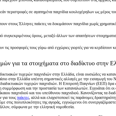
άν περιστροφές σε αγαπημένα παιχνίδια κουλοχέρηδων ως μέρος του
ουν στους Έλληνες παίκτες να δοκιμάσουν παιχνίδια χωρίς χρηματικό
πό συγκεκριμένους όρους, μεταξύ άλλων των απαιτήσεων στοιχηματι
 τις προσφορές τους γύρω από εγχώριες γιορτές για να κερδίσουν κ
μών για τα στοιχήματα στο διαδίκτυο στην Ε
δικτυακών τυχερών παιχνιδιών στην Ελλάδα, είναι ουσιώδες να κατα
λαίσιο στην Ελλάδα υπέστη σημαντικές αλλαγές με την εισαγωγή του 
ς διαδικτυακών τυχερών παιχνιδιών. Η Επιτροπή Παιγνίων (ΕΕΠ) δρα 
η συμμόρφωση και την προστασία των καταναλωτών. Εγγυάται ότι οι
αιου παιχνιδιού και του υπεύθυνου παιχνιδιού. Κανονίζοντας τα διαδ
ν για τους
παίκτες
, αλλά και ελαχιστοποιεί τις παράνομες δραστηριότ
με στις πολυπλοκότητες της αγοράς, εγγυώμενοι ότι συνεργαζόμαστε
άλλον, σύμφωνα με την ελληνική νομοθεσία.