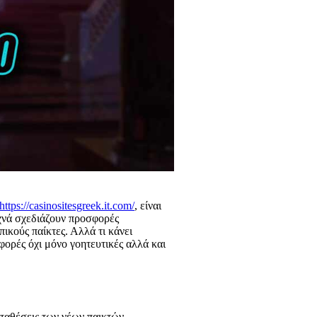
https://casinositesgreek.it.com/
, είναι
υχνά σχεδιάζουν προσφορές
κούς παίκτες. Αλλά τι κάνει
φορές όχι μόνο γοητευτικές αλλά και
ταθέσεις των νέων παικτών,