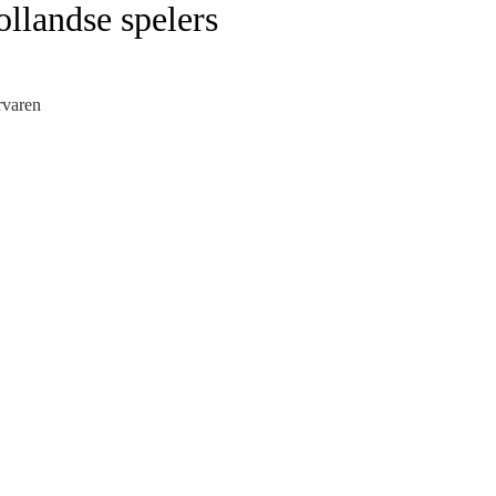
llandse spelers
rvaren