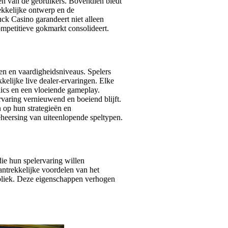
en van de gebruikers. Bovendien biedt
ekkelijke ontwerp en de
ck Casino garandeert niet alleen
competitieve gokmarkt consolideert.
n en vaardigheidsniveaus. Spelers
kkelijke live dealer-ervaringen. Elke
phics en een vloeiende gameplay.
varing vernieuwend en boeiend blijft.
n op hun strategieën en
beheersing van uiteenlopende speltypen.
ie hun spelervaring willen
antrekkelijke voordelen van het
publiek. Deze eigenschappen verhogen