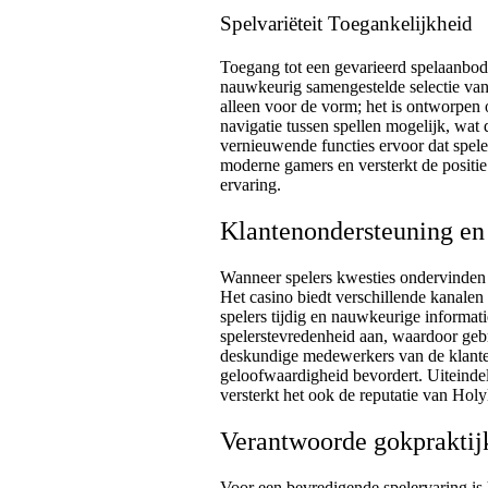
Spelvariëteit Toegankelijkheid
Toegang tot een gevarieerd spelaanbod 
nauwkeurig samengestelde selectie van f
alleen voor de vorm; het is ontworpen
navigatie tussen spellen mogelijk, wat
vernieuwende functies ervoor dat spele
moderne gamers en versterkt de positi
ervaring.
Klantenondersteuning en 
Wanneer spelers kwesties ondervinden of
Het casino biedt verschillende kanalen
spelers tijdig en nauwkeurige informat
spelerstevredenheid aan, waardoor geb
deskundige medewerkers van de klanten
geloofwaardigheid bevordert. Uiteindel
versterkt het ook de reputatie van Hol
Verantwoorde gokpraktij
Voor een bevredigende spelervaring is 