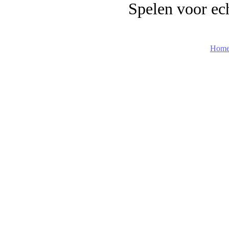
Spelen voor ec
Hom