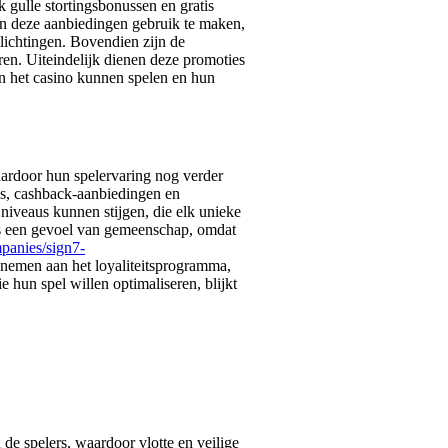
gulle stortingsbonussen en gratis
an deze aanbiedingen gebruik te maken,
plichtingen. Bovendien zijn de
en. Uiteindelijk dienen deze promoties
n het casino kunnen spelen en hun
aardoor hun spelervaring nog verder
es, cashback-aanbiedingen en
niveaus kunnen stijgen, die elk unieke
’s een gevoel van gemeenschap, omdat
mpanies/sign7-
 nemen aan het loyaliteitsprogramma,
 hun spel willen optimaliseren, blijkt
de spelers, waardoor vlotte en veilige