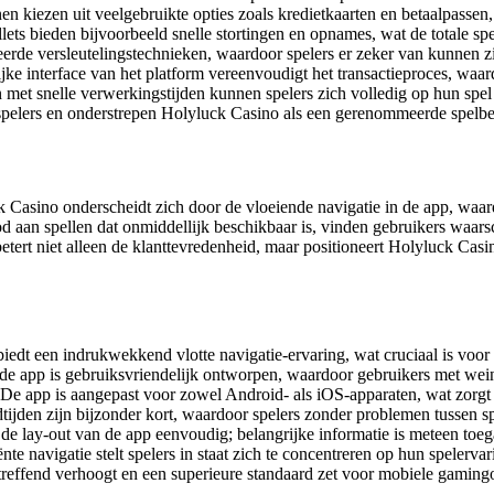
nen kiezen uit veelgebruikte opties zoals kredietkaarten en betaalpassen
ets bieden bijvoorbeeld snelle stortingen en opnames, wat de totale sp
rde versleutelingstechnieken, waardoor spelers er zeker van kunnen zi
jke interface van het platform vereenvoudigt het transactieproces, wa
met snelle verwerkingstijden kunnen spelers zich volledig op hun spel
n spelers en onderstrepen Holyluck Casino als een gerenommeerde spel
Casino onderscheidt zich door de vloeiende navigatie in de app, waard
aan spellen dat onmiddellijk beschikbaar is, vinden gebruikers waarschij
betert niet alleen de klanttevredenheid, maar positioneert Holyluck Cas
edt een indrukwekkend vlotte navigatie-ervaring, wat cruciaal is voor
n de app is gebruiksvriendelijk ontworpen, waardoor gebruikers met we
e app is aangepast voor zowel Android- als iOS-apparaten, wat zorgt 
tijden zijn bijzonder kort, waardoor spelers zonder problemen tussen 
de lay-out van de app eenvoudig; belangrijke informatie is meteen toeg
ënte navigatie stelt spelers in staat zich te concentreren op hun spelerv
treffend verhoogt en een superieure standaard zet voor mobiele gamin