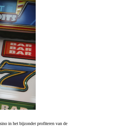
ino in het bijzonder profiteren van de