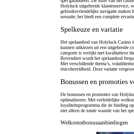
spel garandeert. De inzet van het cas
Holyluck uitgebreide klantenservice, 
gebruiksvriendelijke navigatie maken h
sensatie; het biedt een complete ervari
Spelkeuze en variatie
Het spelaanbod van Holyluck Casino is
kunnen uitkiezen uit een uitgebreide col
categorie is verrijkt met kwalitatieve 
Bovendien wordt het spelaanbod freque
Met verschillende thema’s, volatiliteit
risicobereidheid. Deze variatie vergro
Bonussen en promoties v
De bonussen en promoties van Holyluck
optimaliseren. Met verleidelijke welko
loyaliteitsprogramma die de binding op
niet alleen de totale waarde van het s
Welkomstbonusaanbiedingen