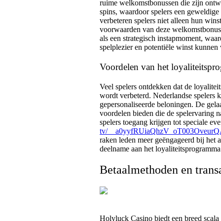
ruime welkomstbonussen die zijn ontwo
spins, waardoor spelers een geweldige
verbeteren spelers niet alleen hun win
voorwaarden van deze welkomstbonussen
als een strategisch instapmoment, waa
spelplezier en potentiële winst kunnen 
Voordelen van het loyaliteitsp
Veel spelers ontdekken dat de loyalit
wordt verbeterd. Nederlandse spelers 
gepersonaliseerde beloningen. De gelaa
voordelen bieden die de spelervaring
spelers toegang krijgen tot speciale e
tv/__a0yyfRUiaQhzV_oT003OveurQ
raken leden meer geëngageerd bij het a
deelname aan het loyaliteitsprogramma e
Betaalmethoden en transa
Holyluck Casino biedt een breed scala 