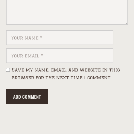
Save my name, email, and website in this
browser for the next time I comment.