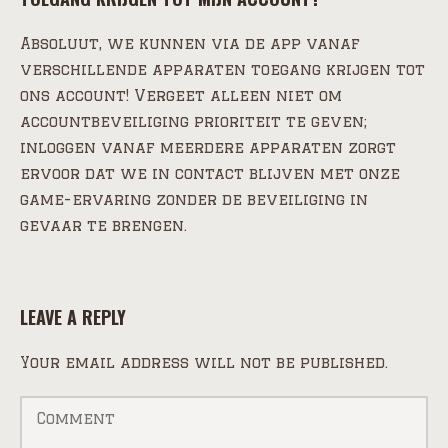
Absoluut, we kunnen via de app vanaf
verschillende apparaten toegang krijgen tot
ons account! Vergeet alleen niet om
accountbeveiliging prioriteit te geven;
inloggen vanaf meerdere apparaten zorgt
ervoor dat we in contact blijven met onze
game-ervaring zonder de beveiliging in
gevaar te brengen.
LEAVE A REPLY
Your email address will not be published.