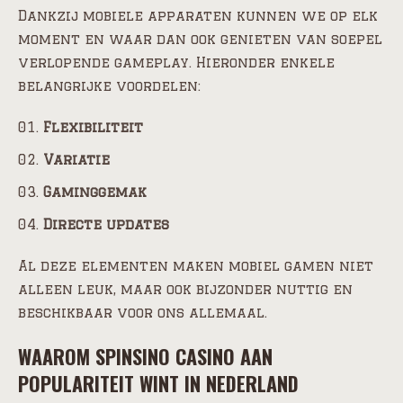
Dankzij mobiele apparaten kunnen we op elk
moment en waar dan ook genieten van soepel
verlopende gameplay. Hieronder enkele
belangrijke voordelen:
Flexibiliteit
Variatie
Gaminggemak
Directe updates
Al deze elementen maken mobiel gamen niet
alleen leuk, maar ook bijzonder nuttig en
beschikbaar voor ons allemaal.
WAAROM SPINSINO CASINO AAN
POPULARITEIT WINT IN NEDERLAND