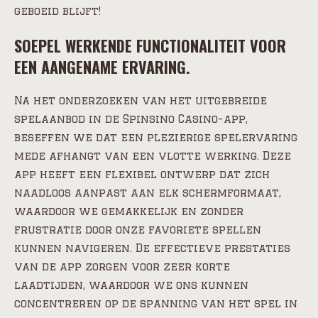
geboeid blijft!
SOEPEL WERKENDE FUNCTIONALITEIT VOOR
EEN AANGENAME ERVARING.
Na het onderzoeken van het uitgebreide
spelaanbod in de Spinsino Casino-app,
beseffen we dat een plezierige spelervaring
mede afhangt van een vlotte werking. Deze
app heeft een flexibel ontwerp dat zich
naadloos aanpast aan elk schermformaat,
waardoor we gemakkelijk en zonder
frustratie door onze favoriete spellen
kunnen navigeren. De effectieve prestaties
van de app zorgen voor zeer korte
laadtijden, waardoor we ons kunnen
concentreren op de spanning van het spel in