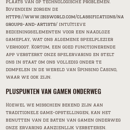
plaats van op technologische problemen.
Bovendien zorgen de
https://www.ibisworld.com/classifications/naic
groups-and-artists/
intuïtieve
bedieningselementen voor een naadloze
gameplay, wat ons algemene speelplezier
verhoogt. Kortom, een goed functionerende
app versterkt onze spelervaring en stelt
ons in staat om ons volledig onder te
dompelen in de wereld van Spinsino Casino,
waar we ook zijn.
PLUSPUNTEN VAN GAMEN ONDERWEG
Hoewel we misschien bekend zijn aan
traditionele game-opstellingen, kan het
benutten van de baten van gamen onderweg
onze ervaring aanzienlijk verbeteren.