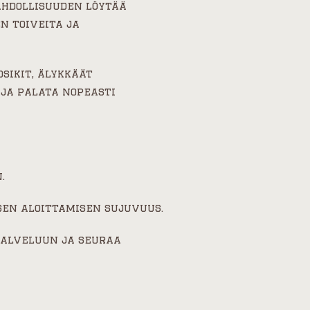
mahdollisuuden löytää
n toiveita ja
sikit, älykkäät
 ja palata nopeasti
.
sen aloittamisen sujuvuus.
spalveluun ja seuraa