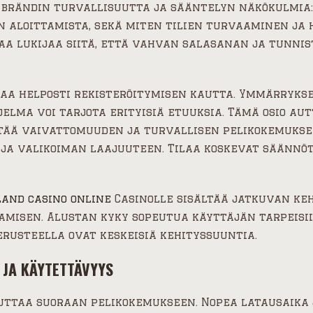
 brändin turvallisuutta ja sääntelyn näkökulmia
 aloittamista, sekä miten tilien turvaaminen ja 
taa lukijaa siitä, että vahvan salasanan ja tunni
kaa helposti rekisteröitymisen kautta. Ymmärryks
jelma voi tarjota erityisiä etuuksia. Tämä osio a
tää vaivattomuuden ja turvallisen pelikokemukse
n ja valikoiman laajuuteen. Tilaa koskevat säännö
land casino online
Casinolle sisältää jatkuvan ke
misen. Alustan kyky sopeutua käyttäjän tarpeisii
usteella ovat keskeisiä kehityssuuntia.
 JA KÄYTETTÄVYYS
uttaa suoraan pelikokemukseen. Nopea latausaika 