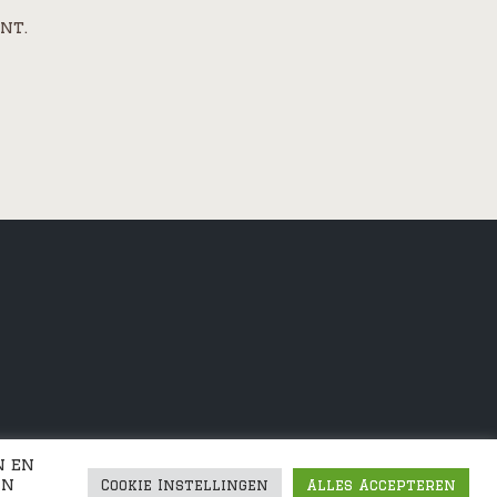
nt.
n en
an
Cookie Instellingen
Alles Accepteren