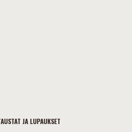
asino 2026 – enn
peus ja pelivaliko
apland casino 2026 – ennen kaikkea nopeus ja peli
TAUSTAT JA LUPAUKSET