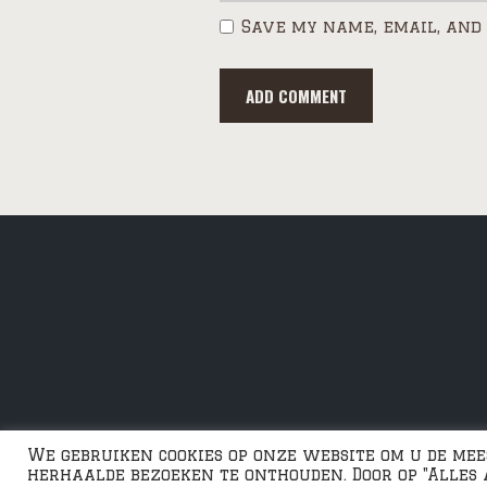
Save my name, email, and
We gebruiken cookies op onze website om u de me
herhaalde bezoeken te onthouden. Door op "Alles 