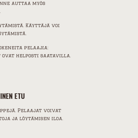
enne auttaa myös
.
ytämistä. Käyttäjä voi
öytämistä.
okeneita pelaajia:
ovat helposti saatavilla.
INEN ETU
yppejä. Pelaajat voivat
oja ja löytämisen iloa.