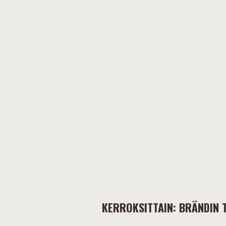
Lapland c
no
Home
»
L
KERROKSITTAIN: BRÄNDIN 