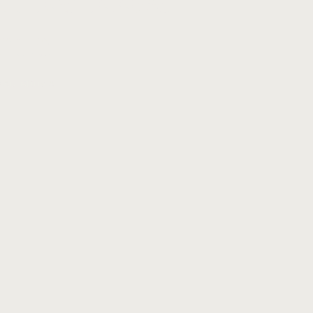
en kaikkea
ima
valikoima