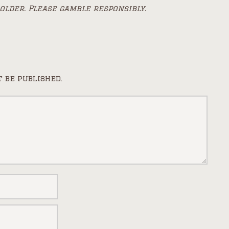
older. Please gamble responsibly.
 be published.