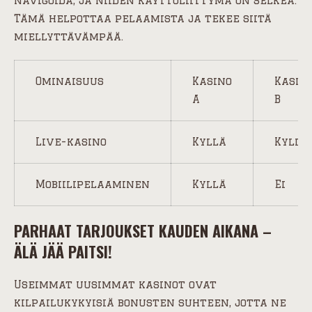
navigoida, ja niiden käyttöliittymä on selkeä.
Tämä helpottaa pelaamista ja tekee siitä
miellyttävämpää.
Ominaisuus
Kasino
Kasin
A
B
Live-kasino
Kyllä
Kyllä
Mobiilipelaaminen
Kyllä
Ei
PARHAAT TARJOUKSET KAUDEN AIKANA –
ÄLÄ JÄÄ PAITSI!
Useimmat uusimmat kasinot ovat
kilpailukykyisiä bonusten suhteen, jotta ne