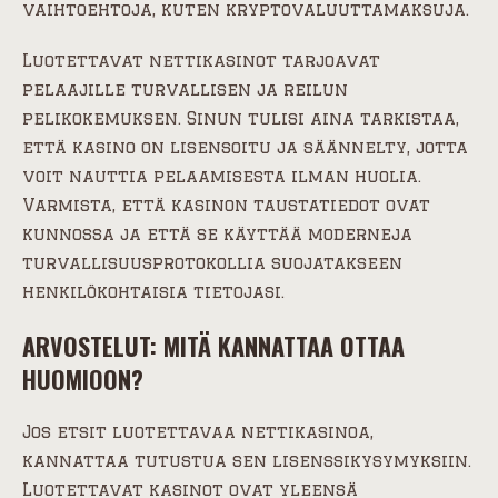
vaihtoehtoja, kuten kryptovaluuttamaksuja.
Luotettavat nettikasinot tarjoavat
pelaajille turvallisen ja reilun
pelikokemuksen. Sinun tulisi aina tarkistaa,
että kasino on lisensoitu ja säännelty, jotta
voit nauttia pelaamisesta ilman huolia.
Varmista, että kasinon taustatiedot ovat
kunnossa ja että se käyttää moderneja
turvallisuusprotokollia suojatakseen
henkilökohtaisia tietojasi.
ARVOSTELUT: MITÄ KANNATTAA OTTAA
HUOMIOON?
Jos etsit luotettavaa nettikasinoa,
kannattaa tutustua sen lisenssikysymyksiin.
Luotettavat kasinot ovat yleensä