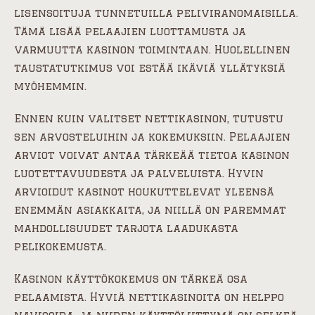
lisensoituja tunnetuilla peliviranomaisilla.
Tämä lisää pelaajien luottamusta ja
varmuutta kasinon toimintaan. Huolellinen
taustatutkimus voi estää ikäviä yllätyksiä
myöhemmin.
Ennen kuin valitset nettikasinon, tutustu
sen arvosteluihin ja kokemuksiin. Pelaajien
arviot voivat antaa tärkeää tietoa kasinon
luotettavuudesta ja palveluista. Hyvin
arvioidut kasinot houkuttelevat yleensä
enemmän asiakkaita, ja niillä on paremmat
mahdollisuudet tarjota laadukasta
pelikokemusta.
Kasinon käyttökokemus on tärkeä osa
pelaamista. Hyviä nettikasinoita on helppo