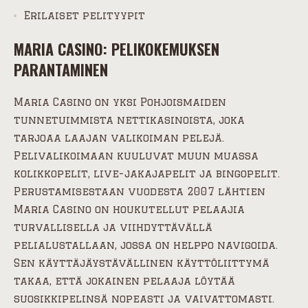
Erilaiset pelityypit
MARIA CASINO: PELIKOKEMUKSEN
PARANTAMINEN
Maria Casino on yksi Pohjoismaiden
tunnetuimmista nettikasinoista, joka
tarjoaa laajan valikoiman pelejä.
Pelivalikoimaan kuuluvat muun muassa
kolikkopelit, live-jakajapelit ja bingopelit.
Perustamisestaan vuodesta 2007 lähtien
Maria Casino on houkutellut pelaajia
turvallisella ja viihdyttävällä
pelialustallaan, jossa on helppo navigoida.
Sen käyttäjäystävällinen käyttöliittymä
takaa, että jokainen pelaaja löytää
suosikkipelinsä nopeasti ja vaivattomasti.