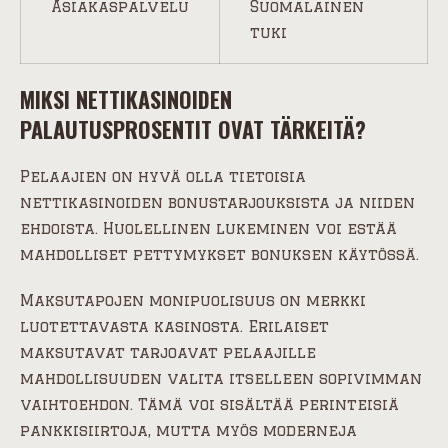
Asiakaspalvelu
Suomalainen
tuki
MIKSI NETTIKASINOIDEN
PALAUTUSPROSENTIT OVAT TÄRKEITÄ?
Pelaajien on hyvä olla tietoisia
nettikasinoiden bonustarjouksista ja niiden
ehdoista. Huolellinen lukeminen voi estää
mahdolliset pettymykset bonuksen käytössä.
Maksutapojen monipuolisuus on merkki
luotettavasta kasinosta. Erilaiset
maksutavat tarjoavat pelaajille
mahdollisuuden valita itselleen sopivimman
vaihtoehdon. Tämä voi sisältää perinteisiä
pankkisiirtoja, mutta myös moderneja