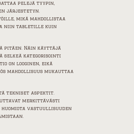
dattaa pelejä tyypin,
en järjestetyn.
öille, mikä mahdollistaa
a niin tabletille kuin
ä pitäen. Näin käyttäjä
ä selkeä kategorisointi
io on looginen, eikä
myös mahdollisuus mukauttaa
ä tekniset aspektit.
kuttavat merkittävästi
n huomiota vastuullisuuden
amistaan.