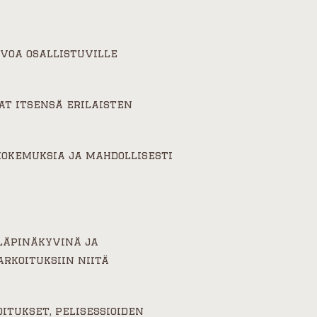
rvoa osallistuville
at itsensä erilaisten
kokemuksia ja mahdollisesti
 läpinäkyvinä ja
arkoituksiin niitä
itukset, pelisessioiden