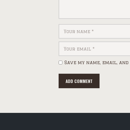
Save my name, email, and