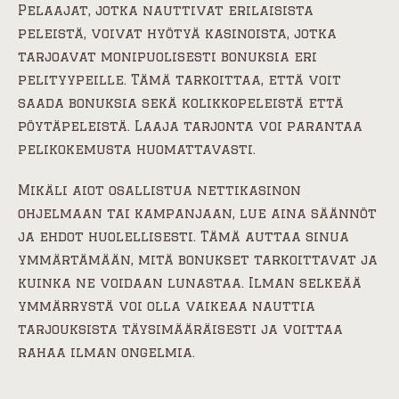
Pelaajat, jotka nauttivat erilaisista
peleistä, voivat hyötyä kasinoista, jotka
tarjoavat monipuolisesti bonuksia eri
pelityypeille. Tämä tarkoittaa, että voit
saada bonuksia sekä kolikkopeleistä että
pöytäpeleistä. Laaja tarjonta voi parantaa
pelikokemusta huomattavasti.
Mikäli aiot osallistua nettikasinon
ohjelmaan tai kampanjaan, lue aina säännöt
ja ehdot huolellisesti. Tämä auttaa sinua
ymmärtämään, mitä bonukset tarkoittavat ja
kuinka ne voidaan lunastaa. Ilman selkeää
ymmärrystä voi olla vaikeaa nauttia
tarjouksista täysimääräisesti ja voittaa
rahaa ilman ongelmia.