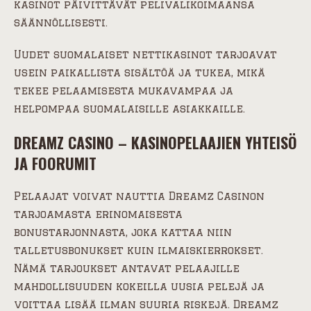
kasinot päivittävät pelivalikoimaansa
säännöllisesti.
Uudet suomalaiset nettikasinot tarjoavat
usein paikallista sisältöä ja tukea, mikä
tekee pelaamisesta mukavampaa ja
helpompaa suomalaisille asiakkaille.
DREAMZ CASINO – KASINOPELAAJIEN YHTEISÖ
JA FOORUMIT
Pelaajat voivat nauttia Dreamz Casinon
tarjoamasta erinomaisesta
bonustarjonnasta, joka kattaa niin
talletusbonukset kuin ilmaiskierrokset.
Nämä tarjoukset antavat pelaajille
mahdollisuuden kokeilla uusia pelejä ja
voittaa lisää ilman suuria riskejä. Dreamz