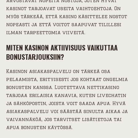
arvostavat nopeita nostoja, joten hyvät
kasinot tarjoavat useita vaihtoehtoja. On
myös tärkeää, että kasino käsittelee nostot
nopeasti ja että voitot saapuvat tilillesi
ilman tarpeettomia viiveitä.
MITEN KASINON AKTIIVISUUS VAIKUTTAA
BONUSTARJOUKSIIN?
Kasinon asiakaspalvelu on tärkeä osa
pelaamista, erityisesti jos kohtaat ongelmia
bonusten kanssa. Luotettava nettikasino
tarjoaa erilaisia kanavia, kuten livechatin
ja sähköpostin, joista voit saada apua. Hyvä
asiakaspalvelu voi säästää sinulta aikaa ja
vaivannäköä, jos tarvitset lisätietoja tai
apua bonusten käytössä.