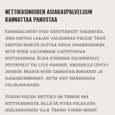
NETTIKASINOIDEN ASIAKASPALVELUUN
KANNATTAA PANOSTAA
Kasinoalustat ovat kehittäneet tarjontaa,
joka kattaa laajan valikoiman pelejä. Tämä
sektion sisältö auttaa sinua ymmärtämään,
mitä etsiä valitessasi luotettavaa
nettikasinoa. Olipa kyseessä kolikkopelit,
pöytäpelit tai live-kasinot, jokaiselle löytyy
jotakin. Muista myös tarkistaa bonukset ja
ilmaiskierrokset, jotta voit maksimoida
pelielämyksesi.
Uusien pelien esittely on tärkeä osa
nettikasinoita, sillä se pitää pelaajien
mielenkiinnon yllä. Tämän vuoksi monet