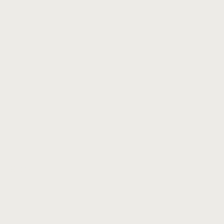
Mostbet
Azərbaycan Orc
Və Kazino
Bonus 550 Azn
Başlanğıc
Home
»
Mostbet Azərbaycan Orc Və Kazino
Bonus 550 Azn Başlanğıc