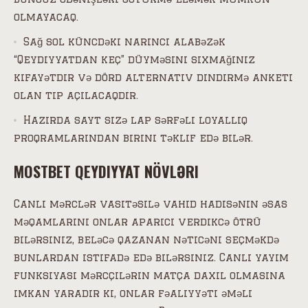
olmayacaq.
Sağ sol küncdəki narıncı alabəzək
“Qeydiyyatdan keç” düyməsini sıxmağınız
kifayətdir və dörd alternativ dindirmə anketi
olan tip açılacaqdır.
Hazırda sayt sizə lap sərfəli loyallıq
proqramlarından birini təklif edə bilər.
MOSTBET QEYDIYYAT NÖVLƏRI
Canlı mərclər vasitəsilə vahid hadisənin əsas
məqamlarını onlar aparici verdikcə ötrü
bilərsiniz, beləcə qazanan nəticəni seçməkdə
bunlardan istifadə edə bilərsiniz. Canlı yayım
funksiyası mərcçilərin matça daxil olmasına
imkan yaradır ki, onlar fəaliyyəti əməli