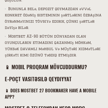
qoşulun.
Bununla belə, depozit qoymazdan əvvəl
konkret ödəniş sisteminin şərtlərini özbaşina
öyrənməyinizi tövsiyə edirik, çünki şərtlər
dəyişə bilər.
Mostbet AZ-90 bütün dünyadan olan
oyunçuların etimadını qazanmış möhkəm,
yüksək davamlı məhsul və müştəri xidmətləri
şirkəti kimi özünü təsdiq etmişdir.
📱 MOBIL PROQRAM MÖVCUDDURMU?
E-POÇT VASITƏSILƏ QEYDIYYAT
📱 DOES MOSTBET 27 BOOKMAKER HAVE A MOBILE
APP?