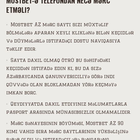
MOSTBET-Ə TELEFONDAN NECƏ MƏRC
ETMƏLI?
Mostbet AZ mərc saytı sizi müxtəlif
bölmələrə aparan xeyli kliklənə bilən keçidlər
və düymələrlə istifadəçi dostu naviqasiya
təklif edir.
Sayta daxil olmaq ötrü bu səhifədəki
keçiddən istifadə edin ki, bu da sizə
Azərbaycanda qanunvericiliyə görə indi
qüvvədə olan bloklamadan yörə keçməyə
imkan borc.
Qeydiyyatda daxil etdiyiniz məlumatlarla
pasport arasında münasibsizlik olmamalıdır.
Mərc sənayesinin böyüməsi, Mostbet AZ 90
kimi vahid sıra mərc saytlarının yüksəlişinə
səbəb oldu və istifadəçilərə rəngarəng