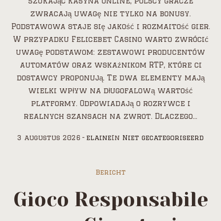
Szukając kasyna online, polscy gracze
zwracają uwagę nie tylko na bonusy.
Podstawowa staje się jakość i rozmaitość gier.
W przypadku Felicebet Casino warto zwrócić
uwagę podstawom: zestawowi producentów
automatów oraz wskaźnikom RTP, które ci
dostawcy proponują. Te dwa elementy mają
wielki wpływ na długofalową wartość
platformy. Odpowiadają o rozrywce i
realnych szansach na zwrot. Dlaczego...
3 augustus 2026
elaine
In
Niet gecategoriseerd
Bericht
Gioco Responsabile