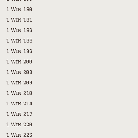
1 Win 180
1 Win 181
1 Win 186
1 Win 188
1 Win 196
1 Win 200
1 Win 203
1 Win 209
1 Win 210
1 Win 214
1 Win 217
1 Win 220
1 Win 225