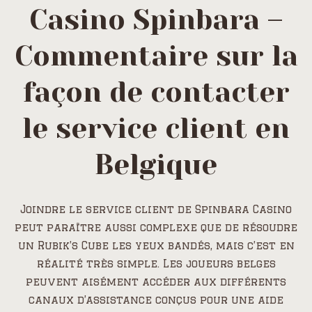
Casino Spinbara –
Commentaire sur la
façon de contacter
le service client en
Belgique
Joindre le service client de Spinbara Casino
peut paraître aussi complexe que de résoudre
un Rubik’s Cube les yeux bandés, mais c’est en
réalité très simple. Les joueurs belges
peuvent aisément accéder aux différents
canaux d’assistance conçus pour une aide