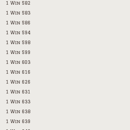
1 Win 582
1 Win 583
1 Win 586
1 Win 594
1 Win 598
1 Win 599
1 Win 603
1 Win 616
1 Win 626
1 Win 631
1 Win 633
1 Win 638
1 Win 639