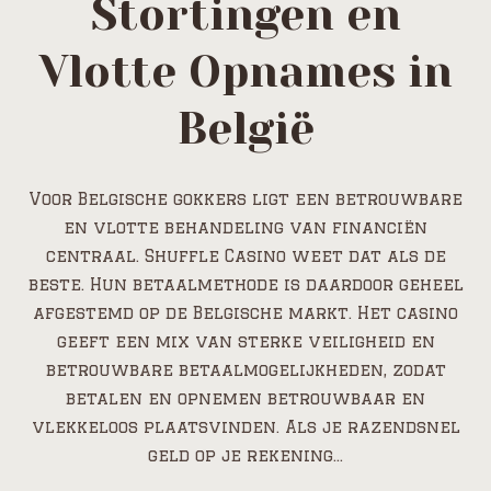
Stortingen en
Vlotte Opnames in
België
Voor Belgische gokkers ligt een betrouwbare
en vlotte behandeling van financiën
centraal. Shuffle Casino weet dat als de
beste. Hun betaalmethode is daardoor geheel
afgestemd op de Belgische markt. Het casino
geeft een mix van sterke veiligheid en
betrouwbare betaalmogelijkheden, zodat
betalen en opnemen betrouwbaar en
vlekkeloos plaatsvinden. Als je razendsnel
geld op je rekening...