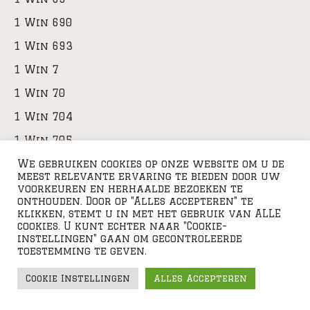
1 Win 690
1 Win 693
1 Win 7
1 Win 70
1 Win 704
1 Win 705
1 Win 708
We gebruiken cookies op onze website om u de
meest relevante ervaring te bieden door uw
1 Win 709
voorkeuren en herhaalde bezoeken te
onthouden. Door op "Alles accepteren" te
1 Win 728
klikken, stemt u in met het gebruik van ALLE
cookies. U kunt echter naar "Cookie-
1 Win 731
instellingen" gaan om gecontroleerde
toestemming te geven.
1 Win 734
Cookie Instellingen
Alles Accepteren
1 Win 735
1 Win 736