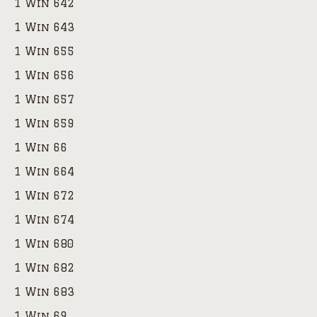
1 Win 642
1 Win 643
1 Win 655
1 Win 656
1 Win 657
1 Win 659
1 Win 66
1 Win 664
1 Win 672
1 Win 674
1 Win 680
1 Win 682
1 Win 683
1 Win 69