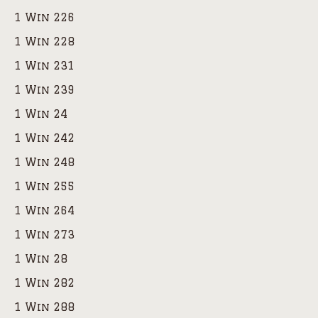
1 Win 226
1 Win 228
1 Win 231
1 Win 239
1 Win 24
1 Win 242
1 Win 248
1 Win 255
1 Win 264
1 Win 273
1 Win 28
1 Win 282
1 Win 288