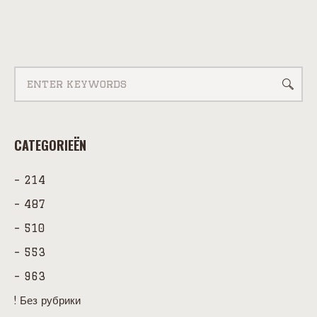
CATEGORIEËN
– 214
– 487
– 510
– 553
– 963
! Без рубрики