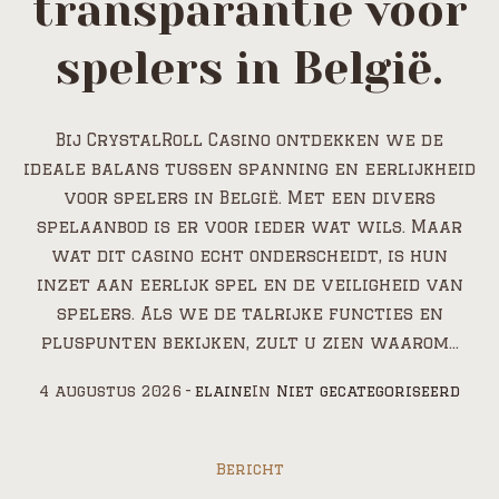
transparantie voor
spelers in België.
Bij CrystalRoll Casino ontdekken we de
ideale balans tussen spanning en eerlijkheid
voor spelers in België. Met een divers
spelaanbod is er voor ieder wat wils. Maar
wat dit casino echt onderscheidt, is hun
inzet aan eerlijk spel en de veiligheid van
spelers. Als we de talrijke functies en
pluspunten bekijken, zult u zien waarom...
4 augustus 2026
elaine
In
Niet gecategoriseerd
Bericht