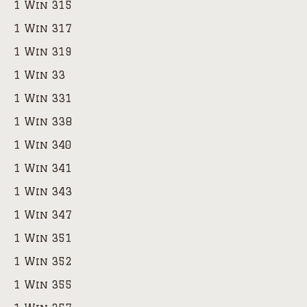
1 Win 315
1 Win 317
1 Win 319
1 Win 33
1 Win 331
1 Win 338
1 Win 340
1 Win 341
1 Win 343
1 Win 347
1 Win 351
1 Win 352
1 Win 355