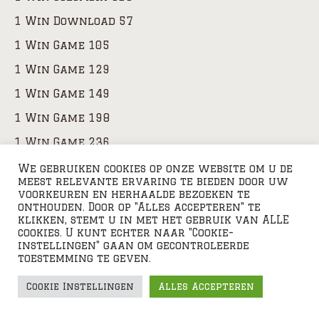
1 Win Download 57
1 Win Game 105
1 Win Game 129
1 Win Game 149
1 Win Game 198
1 Win Game 236
1 Win Game 300
We gebruiken cookies op onze website om u de
meest relevante ervaring te bieden door uw
1 Win Game 354
voorkeuren en herhaalde bezoeken te
onthouden. Door op "Alles accepteren" te
1 Win Game 491
klikken, stemt u in met het gebruik van ALLE
cookies. U kunt echter naar "Cookie-
1 Win Game 719
instellingen" gaan om gecontroleerde
toestemming te geven.
1 Win Game 738
1 Win Game 777
Cookie Instellingen
Alles Accepteren
1 Win Game 805