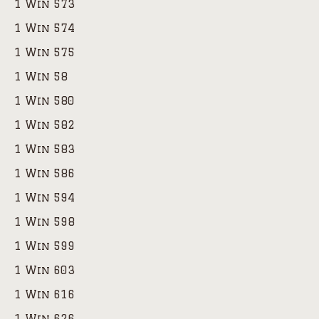
1 Win 573
1 Win 574
1 Win 575
1 Win 58
1 Win 580
1 Win 582
1 Win 583
1 Win 586
1 Win 594
1 Win 598
1 Win 599
1 Win 603
1 Win 616
1 Win 626