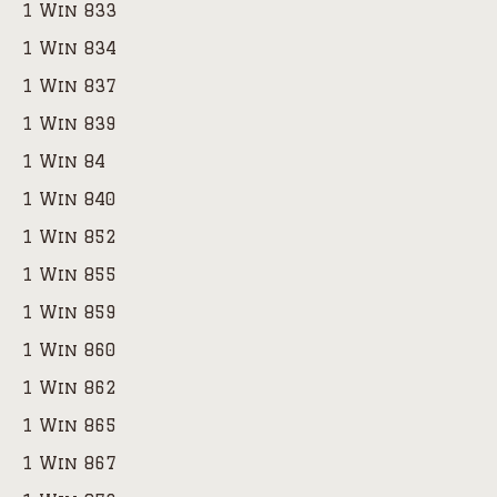
1 Win 833
1 Win 834
1 Win 837
1 Win 839
1 Win 84
1 Win 840
1 Win 852
1 Win 855
1 Win 859
1 Win 860
1 Win 862
1 Win 865
1 Win 867