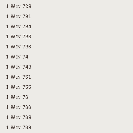
1 Win 728
1 Win 731
1 Win 734
1 Win 735
1 Win 736
1 Win 74
1 Win 743
1 Win 751
1 Win 755
1 Win 76
1 Win 766
1 Win 768
1 Win 769