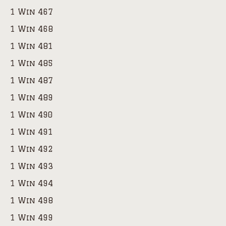
1 Win 467
1 Win 468
1 Win 481
1 Win 485
1 Win 487
1 Win 489
1 Win 490
1 Win 491
1 Win 492
1 Win 493
1 Win 494
1 Win 498
1 Win 499