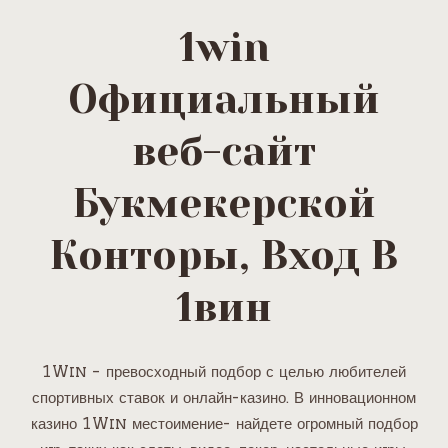
1win
Официальный
веб-сайт
Букмекерской
Конторы, Вход В
1вин
1Win – превосходный подбор с целью любителей
спортивных ставок и онлайн-казино. В инновационном
казино 1Win местоимение- найдете огромный подбор