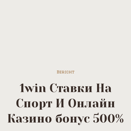
Categorie:
1 Win
984
Home
»
1 Win 984
Bericht
1win Ставки На
Спорт И Онлайн
Казино бонус 500%