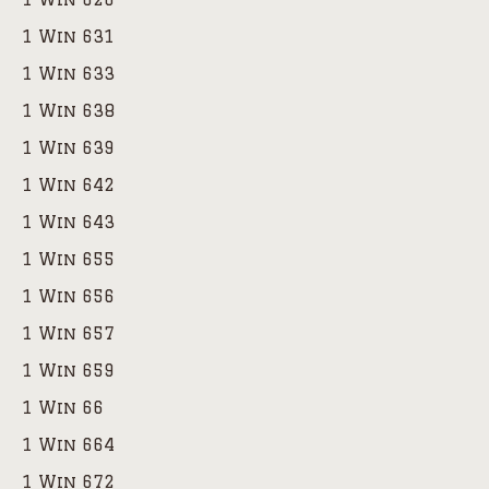
1 Win 631
1 Win 633
1 Win 638
1 Win 639
1 Win 642
1 Win 643
1 Win 655
1 Win 656
1 Win 657
1 Win 659
1 Win 66
1 Win 664
1 Win 672