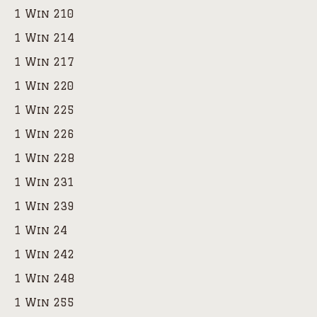
1 Win 210
1 Win 214
1 Win 217
1 Win 220
1 Win 225
1 Win 226
1 Win 228
1 Win 231
1 Win 239
1 Win 24
1 Win 242
1 Win 248
1 Win 255