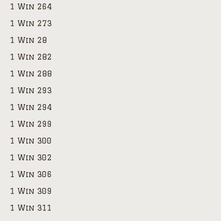
1 Win 264
1 Win 273
1 Win 28
1 Win 282
1 Win 288
1 Win 293
1 Win 294
1 Win 299
1 Win 300
1 Win 302
1 Win 306
1 Win 309
1 Win 311