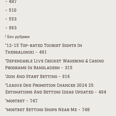
– 487
– 510
– 553
– 963
! Без рубрики
"12-15 Top-rated Tourist Sights In
Thessaloniki – 491
"Dependable Live Cricket Wagering & Casino
Programs In Bangladesh – 315
"Join And Start Betting – 916
"League One Promotion Chances 2024 25:
Estimations And Betting Ideas Updated – 494
"mostbet – 747
"mostbet Betting Shops Near Me – 748