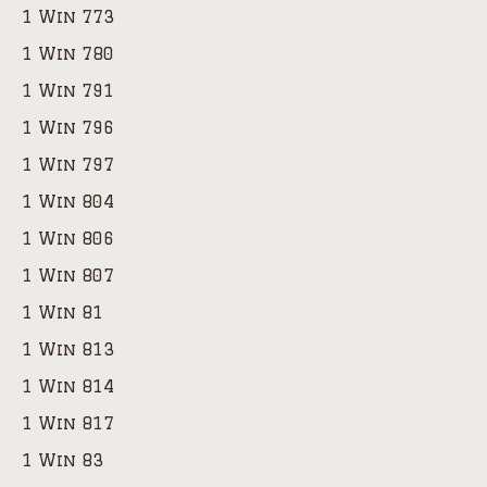
1 Win 773
1 Win 780
1 Win 791
1 Win 796
1 Win 797
1 Win 804
1 Win 806
1 Win 807
1 Win 81
1 Win 813
1 Win 814
1 Win 817
1 Win 83