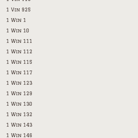
1 Vin 925
1 Win 1
1 Win 10
1 Win 111
1 Win 112
1 Win 115
1 Win 117
1 Win 123
1 Win 129
1 Win 130
1 Win 132
1 Win 143
1 Win 146