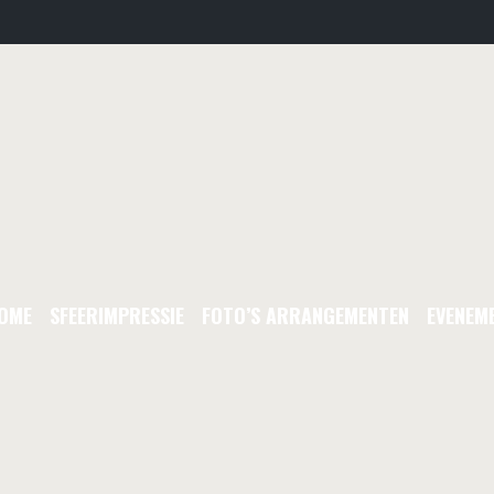
OME
SFEERIMPRESSIE
FOTO’S ARRANGEMENTEN
EVENEM