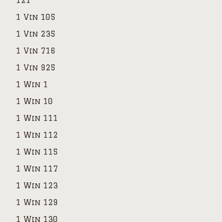
121
1 Vin 105
1 Vin 235
1 Vin 716
1 Vin 925
1 Win 1
1 Win 10
1 Win 111
1 Win 112
1 Win 115
1 Win 117
1 Win 123
1 Win 129
1 Win 130