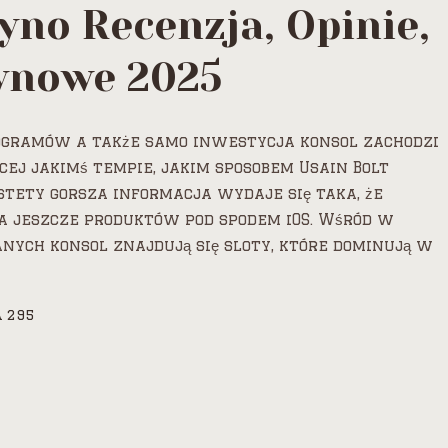
yno Recenzja, Opinie,
ynowe 2025
ogramów a także samo inwestycja konsol zachodzi
ej jakimś tempie, jakim sposobem Usain Bolt
stety gorsza informacja wydaje się taka, że
a jeszcze produktów pod spodem iOS. Wśród w
nych konsol znajdują się sloty, które dominują w
a 295