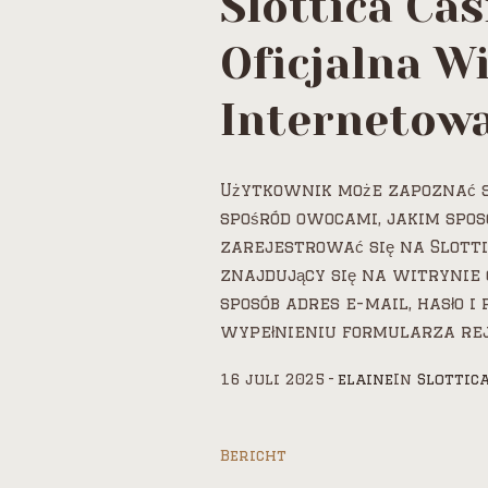
Slottica Ca
Oficjalna 
Internetowa
Użytkownik może zapoznać 
spośród owocami, jakim spo
zarejestrować się na Slottic
znajdujący się na witrynie 
sposób adres e-mail, hasło
wypełnieniu formularza rej
16 juli 2025
elaine
In
Slottic
Bericht