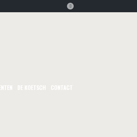
ENTEN
DE KOETSCH
CONTACT