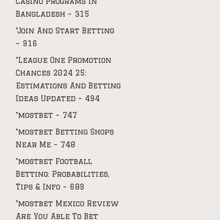
Casino Programs In
Bangladesh – 315
"Join And Start Betting
– 916
"League One Promotion
Chances 2024 25:
Estimations And Betting
Ideas Updated – 494
"mostbet – 747
"mostbet Betting Shops
Near Me – 748
"mostbet Football
Betting: Probabilities,
Tips & Info – 689
"mostbet Mexico Review
Are You Able To Bet