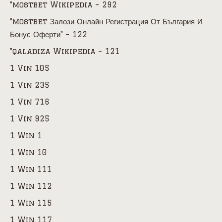
"mostbet Wikipedia – 292
"mostbet Залози Онлайн Регистрация От България И
Бонус Оферти" – 122
"qaladiza Wikipedia – 121
1 Vin 105
1 Vin 235
1 Vin 716
1 Vin 925
1 Win 1
1 Win 10
1 Win 111
1 Win 112
1 Win 115
1 Win 117