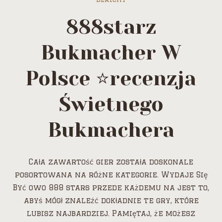
888starz
Bukmacher W
Polsce ⭐recenzja
Świetnego
Bukmachera
Cała zawartość gier została doskonale
posortowana na różne kategorie. Wydaje Się
Być owo 888 stars przede każdemu na jest to,
abyś mógł znaleźć dokładnie te gry, które
lubisz najbardziej. Pamiętaj, że możesz