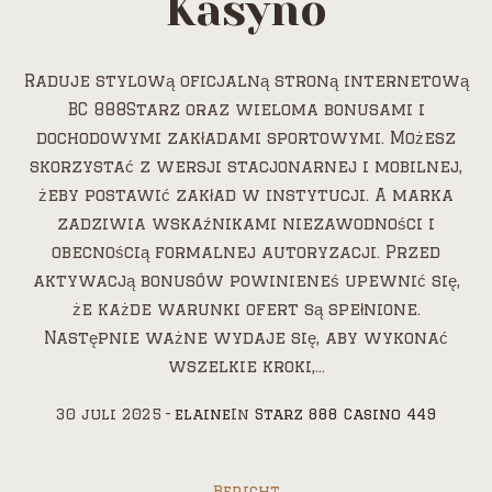
Kasyno
Raduje stylową oficjalną stroną internetową
BC 888Starz oraz wieloma bonusami i
dochodowymi zakładami sportowymi. Możesz
skorzystać z wersji stacjonarnej i mobilnej,
żeby postawić zakład w instytucji. A marka
zadziwia wskaźnikami niezawodności i
obecnością formalnej autoryzacji. Przed
aktywacją bonusów powinieneś upewnić się,
że każde warunki ofert są spełnione.
Następnie ważne wydaje się, aby wykonać
wszelkie kroki,...
30 juli 2025
elaine
In
Starz 888 Casino 449
Bericht