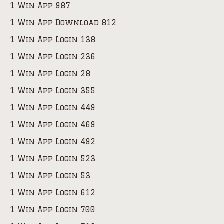
1 Win App 987
1 Win App Download 812
1 Win App Login 138
1 Win App Login 236
1 Win App Login 28
1 Win App Login 355
1 Win App Login 449
1 Win App Login 469
1 Win App Login 492
1 Win App Login 523
1 Win App Login 53
1 Win App Login 612
1 Win App Login 700