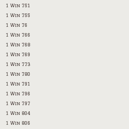
1 Win 751
1 Win 755
1 Win 76
1 Win 766
1 Win 768
1 Win 769
1 Win 773
1 Win 780
1 Win 791
1 Win 796
1 Win 797
1 Win 804
1 Win 806