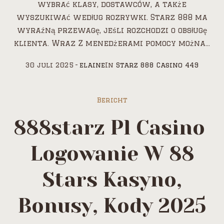
wybrać klasy, dostawców, a także
wyszukiwać według rozrywki. Starz 888 ma
wyraźną przewagę, jeśli rozchodzi o obsługę
klienta. Wraz Z menedżerami pomocy można...
30 juli 2025
elaine
In
Starz 888 Casino 449
Bericht
888starz Pl Casino ️
Logowanie W 88
Stars Kasyno,
Bonusy, Kody 2025