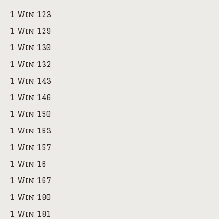
1 Win 123
1 Win 129
1 Win 130
1 Win 132
1 Win 143
1 Win 146
1 Win 150
1 Win 153
1 Win 157
1 Win 16
1 Win 167
1 Win 180
1 Win 181