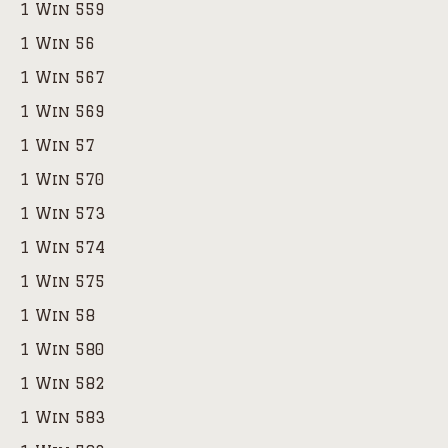
1 Win 559
1 Win 56
1 Win 567
1 Win 569
1 Win 57
1 Win 570
1 Win 573
1 Win 574
1 Win 575
1 Win 58
1 Win 580
1 Win 582
1 Win 583