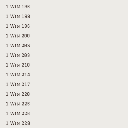
1 Win 186
1 Win 188
1 Win 196
1 Win 200
1 Win 203
1 Win 209
1 Win 210
1 Win 214
1 Win 217
1 Win 220
1 Win 225
1 Win 226
1 Win 228