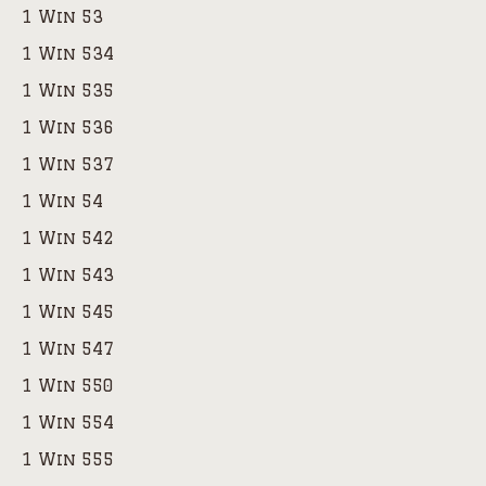
1 Win 53
1 Win 534
1 Win 535
1 Win 536
1 Win 537
1 Win 54
1 Win 542
1 Win 543
1 Win 545
1 Win 547
1 Win 550
1 Win 554
1 Win 555