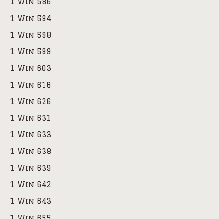
1 Win 586
1 Win 594
1 Win 598
1 Win 599
1 Win 603
1 Win 616
1 Win 626
1 Win 631
1 Win 633
1 Win 638
1 Win 639
1 Win 642
1 Win 643
1 Win 655