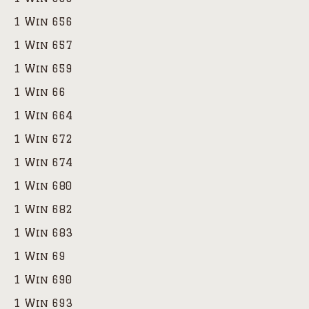
1 Win 656
1 Win 657
1 Win 659
1 Win 66
1 Win 664
1 Win 672
1 Win 674
1 Win 680
1 Win 682
1 Win 683
1 Win 69
1 Win 690
1 Win 693