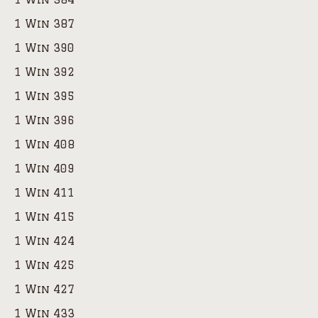
1 Win 387
1 Win 390
1 Win 392
1 Win 395
1 Win 396
1 Win 408
1 Win 409
1 Win 411
1 Win 415
1 Win 424
1 Win 425
1 Win 427
1 Win 433