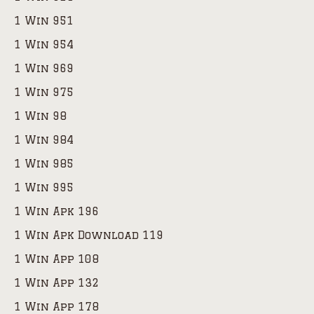
1 Win 951
1 Win 954
1 Win 969
1 Win 975
1 Win 98
1 Win 984
1 Win 985
1 Win 995
1 Win Apk 196
1 Win Apk Download 119
1 Win App 108
1 Win App 132
1 Win App 178