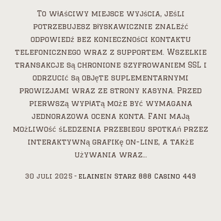
To właściwy miejsce wyjścia, jeśli
potrzebujesz błyskawicznie znaleźć
odpowiedź bez konieczności kontaktu
telefonicznego wraz z supportem. Wszelkie
transakcje są chronione szyfrowaniem SSL i
odrzucić są objęte suplementarnymi
prowizjami wraz ze strony kasyna. Przed
pierwszą wypłatą może być wymagana
jednorazowa ocena konta. Fani mają
możliwość śledzenia przebiegu spotkań przez
interaktywną grafikę on-line, a także
używania wraz...
30 juli 2025
elaine
In
Starz 888 Casino 449