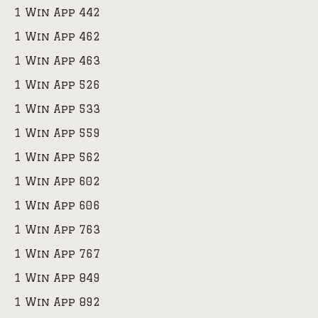
1 Win App 442
1 Win App 462
1 Win App 463
1 Win App 526
1 Win App 533
1 Win App 559
1 Win App 562
1 Win App 602
1 Win App 606
1 Win App 763
1 Win App 767
1 Win App 849
1 Win App 892