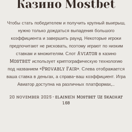
Казино Mostbet
Чтобы стать победителем и получить крупный выигрыш,
нужно только дождаться выпадения большого
коэффициента и завершить раунд. Некоторые игроки
предпочитают не рисковать, поэтому играют по низким
ставкам и множителям. Слот Aviator в казино
Mostbet использует криптографическую технологию
под названием «Provably Fair». Слева отображается
ваша ставка в деньгах, а справа-ваш коэффициент. Игра
Авиатор доступна на различных платформах,...
20 november 2025
elaine
In
Mostbet Uz Skachat
168