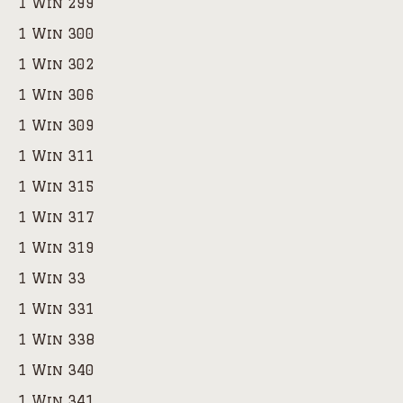
1 Win 299
1 Win 300
1 Win 302
1 Win 306
1 Win 309
1 Win 311
1 Win 315
1 Win 317
1 Win 319
1 Win 33
1 Win 331
1 Win 338
1 Win 340
1 Win 341