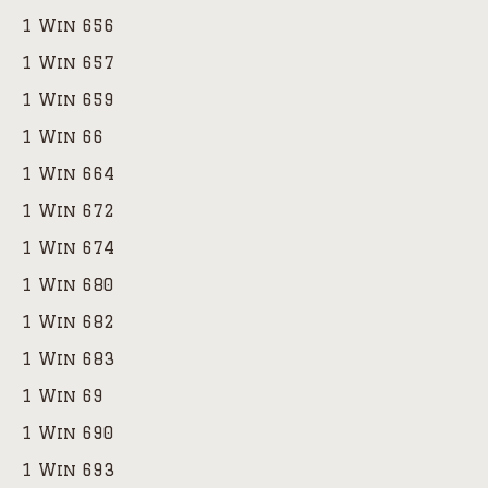
1 Win 656
1 Win 657
1 Win 659
1 Win 66
1 Win 664
1 Win 672
1 Win 674
1 Win 680
1 Win 682
1 Win 683
1 Win 69
1 Win 690
1 Win 693