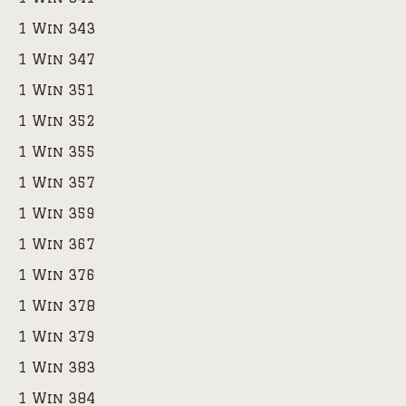
1 Win 343
1 Win 347
1 Win 351
1 Win 352
1 Win 355
1 Win 357
1 Win 359
1 Win 367
1 Win 376
1 Win 378
1 Win 379
1 Win 383
1 Win 384