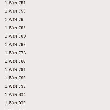
1 Win 751
1 Win 755
1 Win 76
1 Win 766
1 Win 768
1 Win 769
1 Win 773
1 Win 780
1 Win 791
1 Win 796
1 Win 797
1 Win 804
1 Win 806