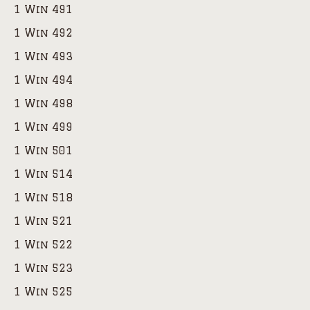
1 Win 491
1 Win 492
1 Win 493
1 Win 494
1 Win 498
1 Win 499
1 Win 501
1 Win 514
1 Win 518
1 Win 521
1 Win 522
1 Win 523
1 Win 525