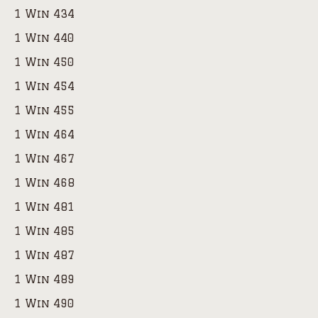
1 Win 434
1 Win 440
1 Win 450
1 Win 454
1 Win 455
1 Win 464
1 Win 467
1 Win 468
1 Win 481
1 Win 485
1 Win 487
1 Win 489
1 Win 490