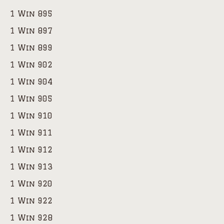
1 Win 895
1 Win 897
1 Win 899
1 Win 902
1 Win 904
1 Win 905
1 Win 910
1 Win 911
1 Win 912
1 Win 913
1 Win 920
1 Win 922
1 Win 928