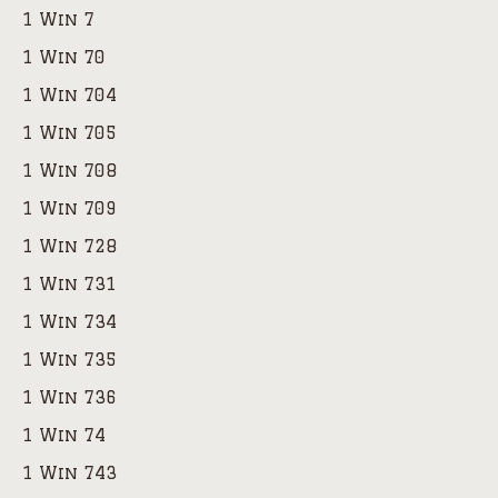
1 Win 7
1 Win 70
1 Win 704
1 Win 705
1 Win 708
1 Win 709
1 Win 728
1 Win 731
1 Win 734
1 Win 735
1 Win 736
1 Win 74
1 Win 743