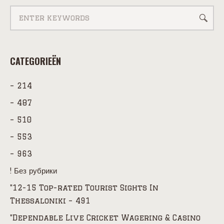
CATEGORIEËN
– 214
– 487
– 510
– 553
– 963
! Без рубрики
"12-15 Top-rated Tourist Sights In
Thessaloniki – 491
"Dependable Live Cricket Wagering & Casino