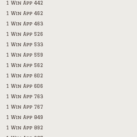
1 Win App 442
1 Win App 462
1 Win App 463
1 Win App 526
1 Win App 533
1 Win App 559
1 Win App 562
1 Win App 602
1 Win App 606
1 Win App 763
1 Win App 767
1 Win App 849
1 Win App 892