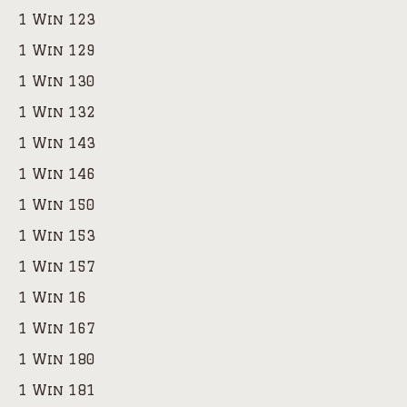
1 Win 123
1 Win 129
1 Win 130
1 Win 132
1 Win 143
1 Win 146
1 Win 150
1 Win 153
1 Win 157
1 Win 16
1 Win 167
1 Win 180
1 Win 181