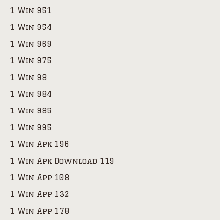
1 Win 951
1 Win 954
1 Win 969
1 Win 975
1 Win 98
1 Win 984
1 Win 985
1 Win 995
1 Win Apk 196
1 Win Apk Download 119
1 Win App 108
1 Win App 132
1 Win App 178