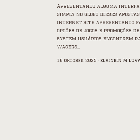
Apresentando alguma interfac
simply no globo dieses aposta
internet site apresentando fa
opções de jogos e promoções d
system usuários encontrem ra
Wagers...
16 oktober 2025
elaine
In
M Luva