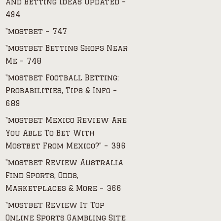
And Betting Ideas Updated –
494
"mostbet – 747
"mostbet Betting Shops Near
Me – 748
"mostbet Football Betting:
Probabilities, Tips & Info –
689
"mostbet Mexico Review Are
You Able To Bet With
Mostbet From Mexico?" – 396
"mostbet Review Australia
Find Sports, Odds,
Marketplaces & More – 366
"mostbet Review It Top
Online Sports Gambling Site