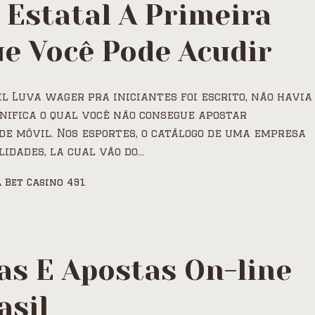
 Estatal A Primeira
e Você Pode Acudir
il Luva wager pra iniciantes foi escrito, não havia
gnifica o qual você não consegue apostar
e móvil. Nos esportes, o catálogo de uma empresa
dades, la cual vão do...
 Bet Casino 491
as E Apostas On-line
asil