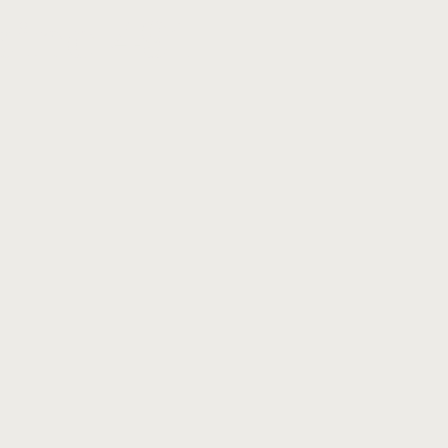
sino 491