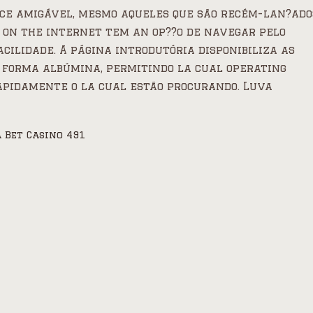
e amigável, mesmo aqueles que são recém-lan?ado
s on the internet tem an op??o de navegar pelo
cilidade. A página introdutória disponibiliza as
e forma albúmina, permitindo la cual operating
pidamente o la cual estão procurando. Luva
 Bet Casino 491