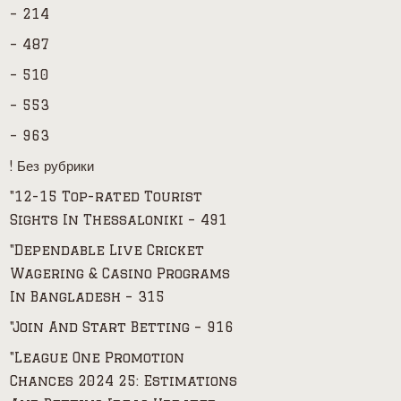
– 214
– 487
– 510
– 553
– 963
! Без рубрики
"12-15 Top-rated Tourist
Sights In Thessaloniki – 491
"Dependable Live Cricket
Wagering & Casino Programs
In Bangladesh – 315
"Join And Start Betting – 916
"League One Promotion
Chances 2024 25: Estimations