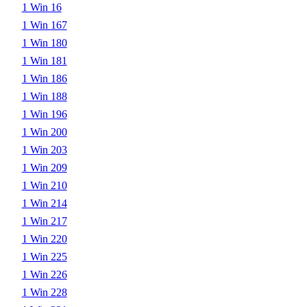
1 Win 16
1 Win 167
1 Win 180
1 Win 181
1 Win 186
1 Win 188
1 Win 196
1 Win 200
1 Win 203
1 Win 209
1 Win 210
1 Win 214
1 Win 217
1 Win 220
1 Win 225
1 Win 226
1 Win 228