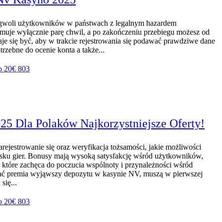
 gwoli użytkowników w państwach z legalnym hazardem
uje wyłącznie parę chwil, a po zakończeniu przebiegu możesz od
e się być, aby w trakcie rejestrowania się podawać prawdziwe dane
zebne do ocenie konta a także...
 20€ 803
5 Dla Polaków Najkorzystniejsze Oferty!
rejestrowanie się oraz weryfikacja tożsamości, jakie możliwości
sku gier. Bonusy mają wysoką satysfakcję wśród użytkowników,
które zachęca do poczucia wspólnoty i przynależności wśród
ać premia wyjąwszy depozytu w kasynie NV, muszą w pierwszej
się...
 20€ 803