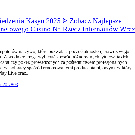
edzenia Kasyn 2025 ᐈ Zobacz Najlepsze
netowego Casino Na Rzecz Internautów Wra
mputerów na żywo, które pozwalają poczuć atmosferę prawdziwego
. Zawodnicy mogą wybierać spośród różnorodnych tytułów, takich
accarat czy poker, prowadzonych za pośrednictwem profesjonalnych
ki współpracy spośród renomowanymi producentami, owymi w który
ay Live oraz...
 20€ 803