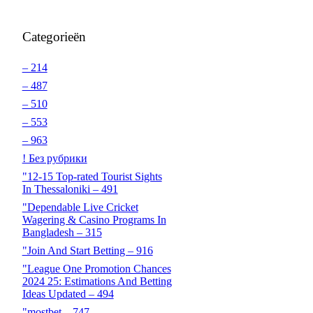
Categorieën
– 214
– 487
– 510
– 553
– 963
! Без рубрики
"12-15 Top-rated Tourist Sights
In Thessaloniki – 491
"Dependable Live Cricket
Wagering & Casino Programs In
Bangladesh – 315
"Join And Start Betting – 916
"League One Promotion Chances
2024 25: Estimations And Betting
Ideas Updated – 494
"mostbet – 747