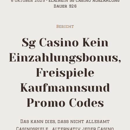
6 oktober 2025
elaine
In
Sg Casino Auszahlung
Dauer 926
Bericht
Sg Casino Kein
Einzahlungsbonus,
Freispiele
Kaufmannsund
Promo Codes
Das kann dies, dass nicht allesamt
Casinospiele , alternativ jeder Casino