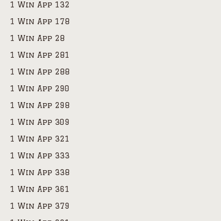
1 Win App 132
1 Win App 178
1 Win App 28
1 Win App 281
1 Win App 288
1 Win App 290
1 Win App 298
1 Win App 309
1 Win App 321
1 Win App 333
1 Win App 338
1 Win App 361
1 Win App 379