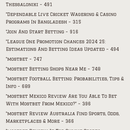
Thessaloniki – 491
"Dependable Live Cricket Wagering & Casino
Programs In Bangladesh – 315
"Join And Start Betting – 916
"League One Promotion Chances 2024 25:
Estimations And Betting Ideas Updated – 494
"mostbet – 747
"mostbet Betting Shops Near Me – 748
"mostbet Football Betting: Probabilities, Tips &
Info – 689
"mostbet Mexico Review Are You Able To Bet
With Mostbet From Mexico?" – 396
"mostbet Review Australia Find Sports, Odds,
Marketplaces & More – 366