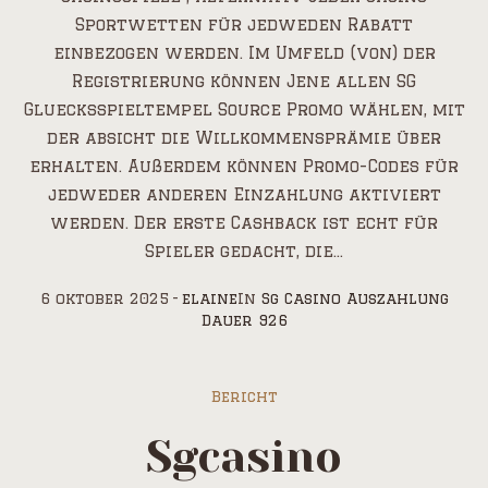
Sportwetten für jedweden Rabatt
einbezogen werden. Im Umfeld (von) der
Registrierung können Jene allen SG
Gluecksspieltempel Source Promo wählen, mit
der absicht die Willkommensprämie über
erhalten. Außerdem können Promo-Codes für
jedweder anderen Einzahlung aktiviert
werden. Der erste Cashback ist echt für
Spieler gedacht, die...
6 oktober 2025
elaine
In
Sg Casino Auszahlung
Dauer 926
Bericht
Sgcasino