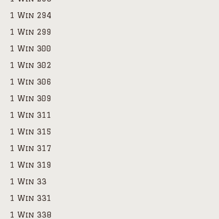
1 Win 294
1 Win 299
1 Win 300
1 Win 302
1 Win 306
1 Win 309
1 Win 311
1 Win 315
1 Win 317
1 Win 319
1 Win 33
1 Win 331
1 Win 338