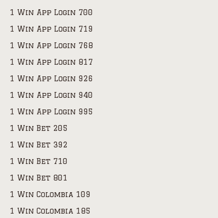
1 Win App Login 700
1 Win App Login 719
1 Win App Login 768
1 Win App Login 817
1 Win App Login 926
1 Win App Login 940
1 Win App Login 995
1 Win Bet 205
1 Win Bet 392
1 Win Bet 710
1 Win Bet 801
1 Win Colombia 109
1 Win Colombia 185