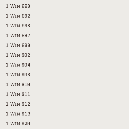
1 Win 889
1 Win 892
1 Win 895
1 Win 897
1 Win 899
1 Win 902
1 Win 904
1 Win 905
1 Win 910
1 Win 911
1 Win 912
1 Win 913
1 Win 920