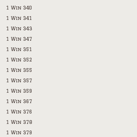
1 Win 340
1 Win 341
1 Win 343
1 Win 347
1 Win 351
1 Win 352
1 Win 355
1 Win 357
1 Win 359
1 Win 367
1 Win 376
1 Win 378
1 Win 379