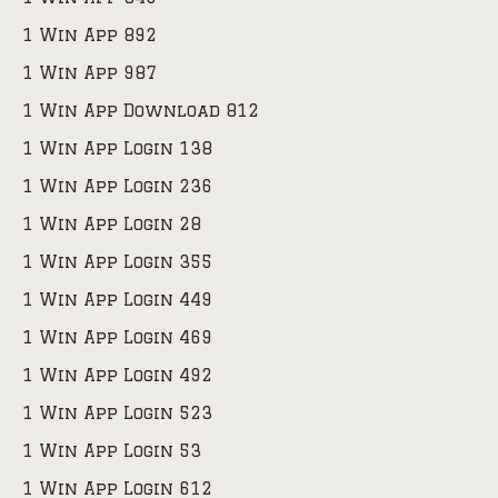
1 Win App 892
1 Win App 987
1 Win App Download 812
1 Win App Login 138
1 Win App Login 236
1 Win App Login 28
1 Win App Login 355
1 Win App Login 449
1 Win App Login 469
1 Win App Login 492
1 Win App Login 523
1 Win App Login 53
1 Win App Login 612