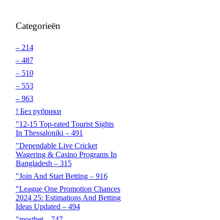
Categorieën
– 214
– 487
– 510
– 553
– 963
! Без рубрики
"12-15 Top-rated Tourist Sights
In Thessaloniki – 491
"Dependable Live Cricket
Wagering & Casino Programs In
Bangladesh – 315
"Join And Start Betting – 916
"League One Promotion Chances
2024 25: Estimations And Betting
Ideas Updated – 494
"mostbet – 747