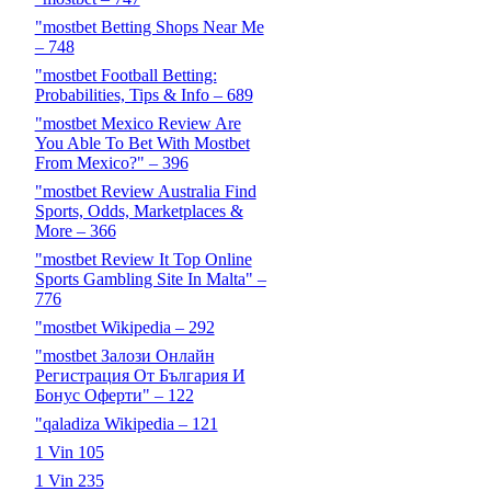
"mostbet Betting Shops Near Me
– 748
"mostbet Football Betting:
Probabilities, Tips & Info – 689
"mostbet Mexico Review Are
You Able To Bet With Mostbet
From Mexico?" – 396
"mostbet Review Australia Find
Sports, Odds, Marketplaces &
More – 366
"mostbet Review It Top Online
Sports Gambling Site In Malta" –
776
"mostbet Wikipedia – 292
"mostbet Залози Онлайн
Регистрация От България И
Бонус Оферти" – 122
"qaladiza Wikipedia – 121
1 Vin 105
1 Vin 235