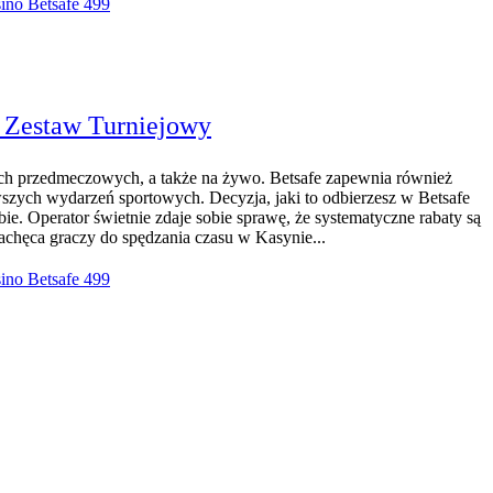
ino Betsafe 499
y Zestaw Turniejowy
ch przedmeczowych, a także na żywo. Betsafe zapewnia również
wszych wydarzeń sportowych. Decyzja, jaki to odbierzesz w Betsafe
ie. Operator świetnie zdaje sobie sprawę, że systematyczne rabaty są
achęca graczy do spędzania czasu w Kasynie...
ino Betsafe 499