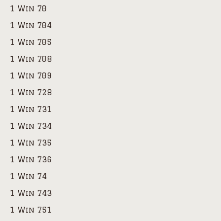
1 Win 70
1 Win 704
1 Win 705
1 Win 708
1 Win 709
1 Win 728
1 Win 731
1 Win 734
1 Win 735
1 Win 736
1 Win 74
1 Win 743
1 Win 751