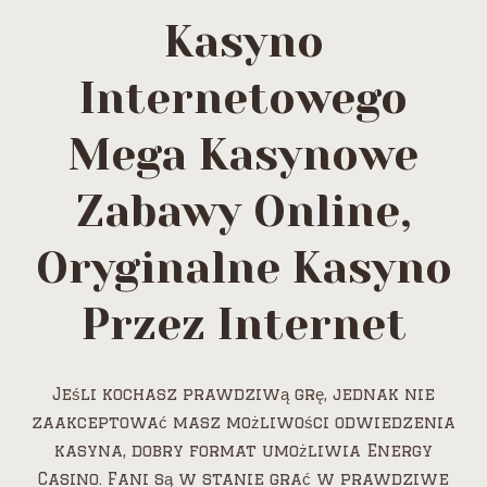
Kasyno
Internetowego
Mega Kasynowe
Zabawy Online,
Oryginalne Kasyno
Przez Internet
Jeśli kochasz prawdziwą grę, jednak nie
zaakceptować masz możliwości odwiedzenia
kasyna, dobry format umożliwia Energy
Casino. Fani są w stanie grać w prawdziwe