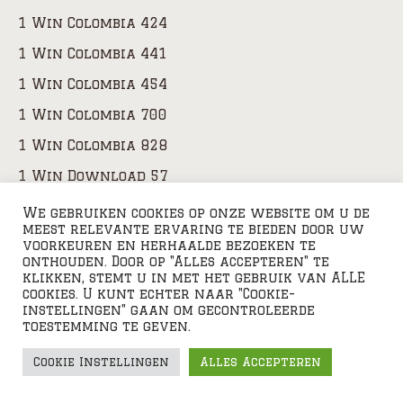
1 Win Colombia 424
1 Win Colombia 441
1 Win Colombia 454
1 Win Colombia 700
1 Win Colombia 828
1 Win Download 57
1 Win Game 105
We gebruiken cookies op onze website om u de
meest relevante ervaring te bieden door uw
1 Win Game 129
voorkeuren en herhaalde bezoeken te
onthouden. Door op "Alles accepteren" te
1 Win Game 149
klikken, stemt u in met het gebruik van ALLE
cookies. U kunt echter naar "Cookie-
1 Win Game 198
instellingen" gaan om gecontroleerde
toestemming te geven.
1 Win Game 236
1 Win Game 300
Cookie Instellingen
Alles Accepteren
1 Win Game 354