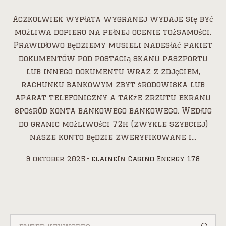
Aczkolwiek wypłata wygranej wydaje się być
możliwa dopiero na pełnej ocenie tożsamości.
Prawidłowo będziemy musieli nadesłać pakiet
dokumentów pod postacią skanu paszportu
lub innego dokumentu wraz z zdjęciem,
rachunku bankowym zbyt środowiska lub
aparat telefoniczny a także zrzutu ekranu
spośród konta bankowego bankowego. Według
do granic możliwości 72h (zwykle szybciej)
nasze konto będzie zweryfikowane i...
9 oktober 2025
elaine
In
Casino Energy 178