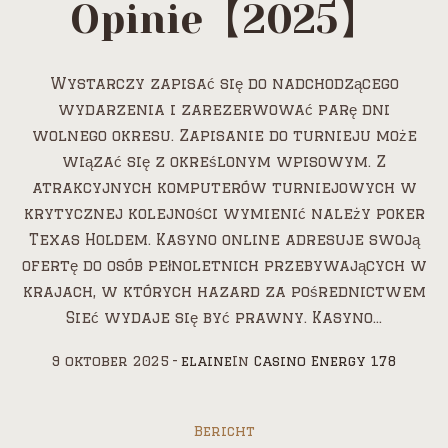
Opinie【2025】
Wystarczy zapisać się do nadchodzącego
wydarzenia i zarezerwować parę dni
wolnego okresu. Zapisanie do turnieju może
wiązać się z określonym wpisowym. Z
atrakcyjnych komputerów turniejowych w
krytycznej kolejności wymienić należy poker
Texas Holdem. Kasyno online adresuje swoją
ofertę do osób pełnoletnich przebywających w
krajach, w których hazard za pośrednictwem
Sieć wydaje się być prawny. Kasyno...
9 oktober 2025
elaine
In
Casino Energy 178
Bericht