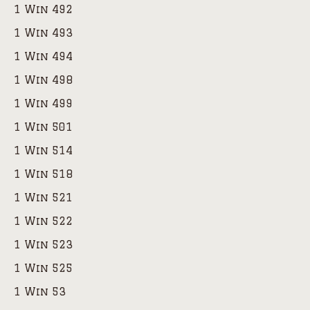
1 Win 492
1 Win 493
1 Win 494
1 Win 498
1 Win 499
1 Win 501
1 Win 514
1 Win 518
1 Win 521
1 Win 522
1 Win 523
1 Win 525
1 Win 53