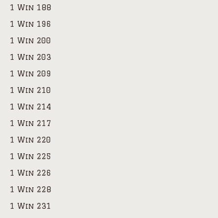
1 Win 188
1 Win 196
1 Win 200
1 Win 203
1 Win 209
1 Win 210
1 Win 214
1 Win 217
1 Win 220
1 Win 225
1 Win 226
1 Win 228
1 Win 231