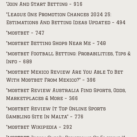
"Join And Start Betting – 916
"League One Promotion Chances 2024 25:
Estimations And Betting Ideas Updated – 494
"mostbet – 747
"mostbet Betting Shops Near Me – 748
"mostbet Football Betting: Probabilities, Tips &
Info – 689
"mostbet Mexico Review Are You Able To Bet
With Mostbet From Mexico?" – 396
"mostbet Review Australia Find Sports, Odds,
Marketplaces & More – 366
"mostbet Review It Top Online Sports
Gambling Site In Malta" – 776
"mostbet Wikipedia – 292