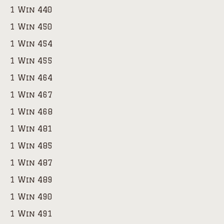
1 Win 440
1 Win 450
1 Win 454
1 Win 455
1 Win 464
1 Win 467
1 Win 468
1 Win 481
1 Win 485
1 Win 487
1 Win 489
1 Win 490
1 Win 491