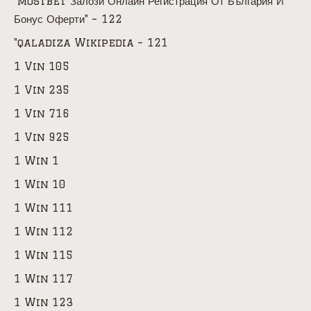
"mostbet Залози Онлайн Регистрация От България И
Бонус Оферти" – 122
"qaladiza Wikipedia – 121
1 Vin 105
1 Vin 235
1 Vin 716
1 Vin 925
1 Win 1
1 Win 10
1 Win 111
1 Win 112
1 Win 115
1 Win 117
1 Win 123