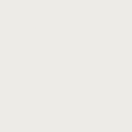
e:
Ice Kasyno Logo
Home
»
Ice Kasyno Logowanie 722