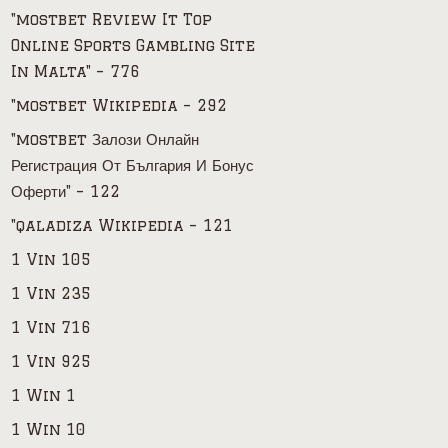
"mostbet Review It Top
Online Sports Gambling Site
In Malta" – 776
"mostbet Wikipedia – 292
"mostbet Залози Онлайн
Регистрация От България И Бонус
Оферти" – 122
"qaladiza Wikipedia – 121
1 Vin 105
1 Vin 235
1 Vin 716
1 Vin 925
1 Win 1
1 Win 10