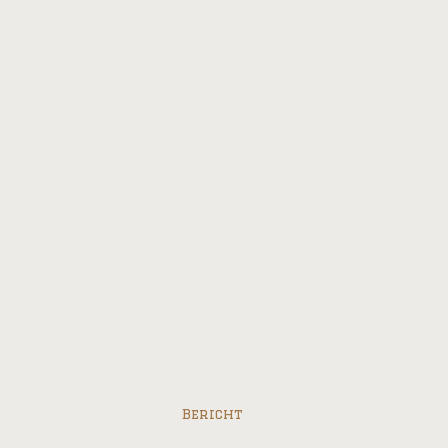
Categori
Bericht