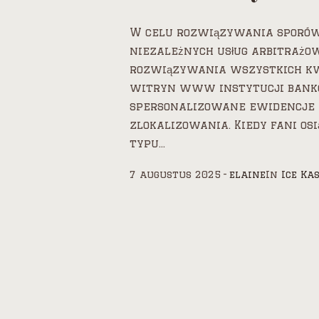
W celu rozwiązywania sporów
niezależnych usług arbitrażo
rozwiązywania wszystkich kwes
witryn www instytucji banko
spersonalizowane ewidencje 
zlokalizowania. Kiedy fani osi
typu...
7 augustus 2025
elaine
In
Ice Ka