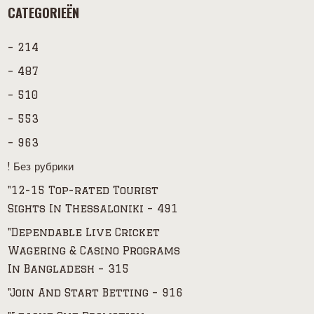
CATEGORIEËN
– 214
– 487
– 510
– 553
– 963
! Без рубрики
"12-15 Top-rated Tourist
Sights In Thessaloniki – 491
"Dependable Live Cricket
Wagering & Casino Programs
In Bangladesh – 315
"Join And Start Betting – 916