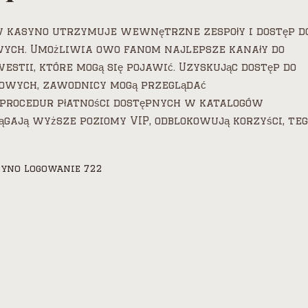
 kasyno utrzymuje wewnętrzne zespoły i dostęp d
wych. Umożliwia owo fanom najlepsze kanały do
tii, które mogą się pojawić. Uzyskując dostęp do
wych, zawodnicy mogą przeglądać
procedur płatności dostępnych w katalogów
ągają wyższe poziomy VIP, odblokowują korzyści, te
syno Logowanie 722