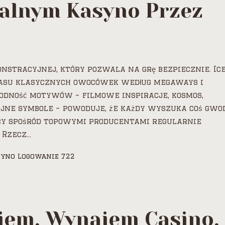
galnym Kasyno Przez
nstracyjnej, który pozwala na grę bezpiecznie. Ic
zasu klasycznych owocówek według megaways i
odność motywów – filmowe inspiracje, kosmos,
jne symbole – powoduje, że każdy wyszuka coś gwo
acy spośród topowymi producentami regularnie
Rzecz...
syno Logowanie 722
jem, Wynajem Casino,