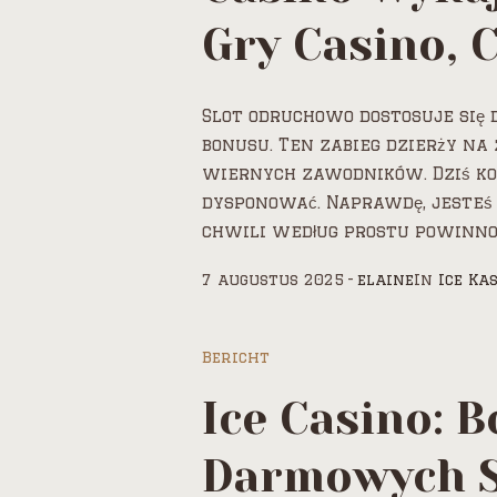
Gry Casino, 
Slot odruchowo dostosuje się
bonusu. Ten zabieg dzierży na
wiernych zawodników. Dziś ko
dysponować. Naprawdę, jesteś 
chwili według prostu powinno s
7 augustus 2025
elaine
In
Ice Ka
Bericht
Ice Casino: B
Darmowych 