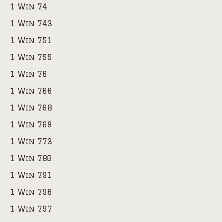
1 Win 74
1 Win 743
1 Win 751
1 Win 755
1 Win 76
1 Win 766
1 Win 768
1 Win 769
1 Win 773
1 Win 780
1 Win 791
1 Win 796
1 Win 797