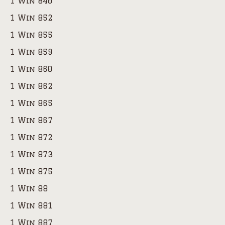
1 Win 840
1 Win 852
1 Win 855
1 Win 859
1 Win 860
1 Win 862
1 Win 865
1 Win 867
1 Win 872
1 Win 873
1 Win 875
1 Win 88
1 Win 881
1 Win 887