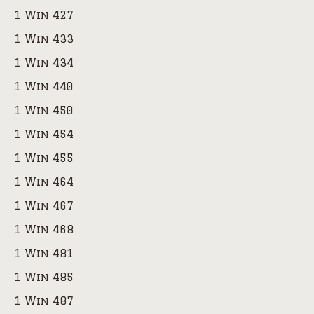
1 Win 427
1 Win 433
1 Win 434
1 Win 440
1 Win 450
1 Win 454
1 Win 455
1 Win 464
1 Win 467
1 Win 468
1 Win 481
1 Win 485
1 Win 487