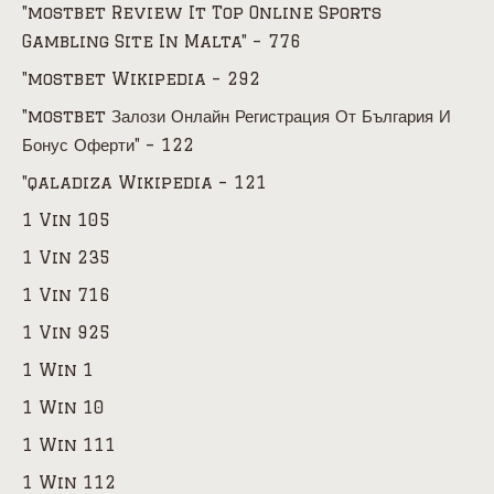
"mostbet Review It Top Online Sports
Gambling Site In Malta" – 776
"mostbet Wikipedia – 292
"mostbet Залози Онлайн Регистрация От България И
Бонус Оферти" – 122
"qaladiza Wikipedia – 121
1 Vin 105
1 Vin 235
1 Vin 716
1 Vin 925
1 Win 1
1 Win 10
1 Win 111
1 Win 112