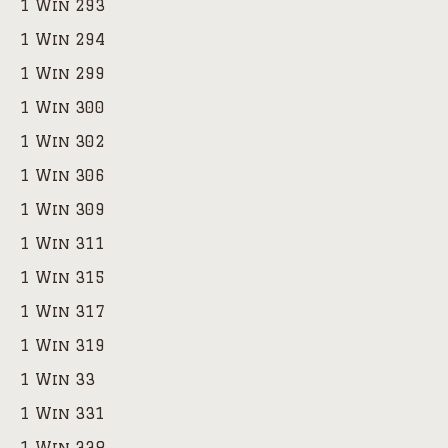
1 Win 293
1 Win 294
1 Win 299
1 Win 300
1 Win 302
1 Win 306
1 Win 309
1 Win 311
1 Win 315
1 Win 317
1 Win 319
1 Win 33
1 Win 331
1 Win 338