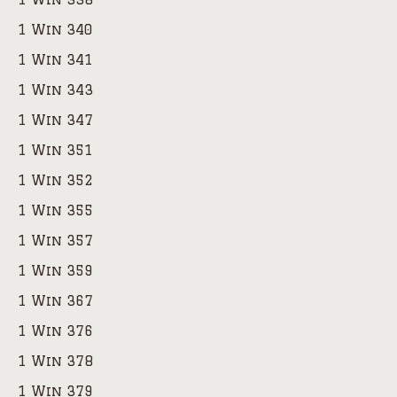
1 Win 340
1 Win 341
1 Win 343
1 Win 347
1 Win 351
1 Win 352
1 Win 355
1 Win 357
1 Win 359
1 Win 367
1 Win 376
1 Win 378
1 Win 379