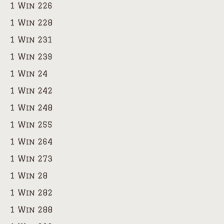
1 Win 226
1 Win 228
1 Win 231
1 Win 239
1 Win 24
1 Win 242
1 Win 248
1 Win 255
1 Win 264
1 Win 273
1 Win 28
1 Win 282
1 Win 288