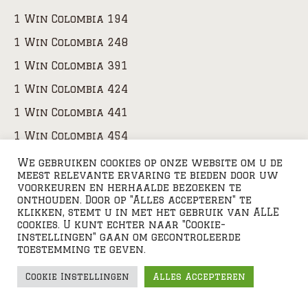
1 Win Colombia 194
1 Win Colombia 248
1 Win Colombia 391
1 Win Colombia 424
1 Win Colombia 441
1 Win Colombia 454
1 Win Colombia 700
We gebruiken cookies op onze website om u de
meest relevante ervaring te bieden door uw
1 Win Colombia 828
voorkeuren en herhaalde bezoeken te
onthouden. Door op "Alles accepteren" te
1 Win Download 57
klikken, stemt u in met het gebruik van ALLE
cookies. U kunt echter naar "Cookie-
1 Win Game 105
instellingen" gaan om gecontroleerde
toestemming te geven.
1 Win Game 129
1 Win Game 149
Cookie Instellingen
Alles Accepteren
1 Win Game 198