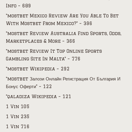
Info – 689
"mostbet Mexico Review Are You Able To Bet
With Mostbet From Mexico?" – 396
"mostbet Review Australia Find Sports, Odds,
Marketplaces & More – 366
"mostbet Review It Top Online Sports
Gambling Site In Malta" – 776
"mostbet Wikipedia – 292
"mostbet Залози Онлайн Регистрация От България И
Бонус Оферти" – 122
"qaladiza Wikipedia – 121
1 Vin 105
1 Vin 235
1 Vin 716