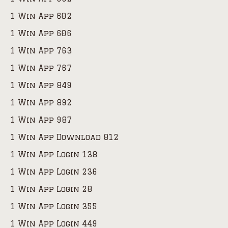
1 Win App 602
1 Win App 606
1 Win App 763
1 Win App 767
1 Win App 849
1 Win App 892
1 Win App 987
1 Win App Download 812
1 Win App Login 138
1 Win App Login 236
1 Win App Login 28
1 Win App Login 355
1 Win App Login 449