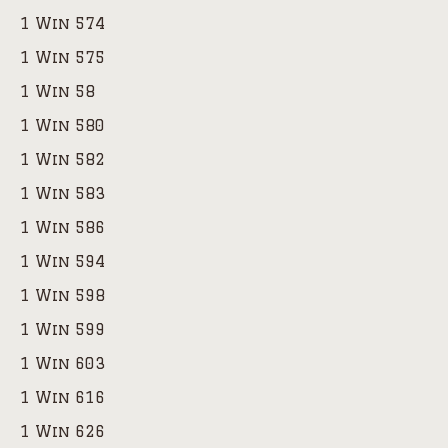
1 Win 574
1 Win 575
1 Win 58
1 Win 580
1 Win 582
1 Win 583
1 Win 586
1 Win 594
1 Win 598
1 Win 599
1 Win 603
1 Win 616
1 Win 626