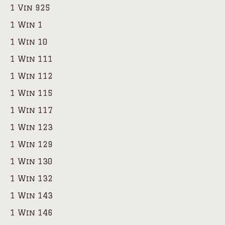
1 Vin 925
1 Win 1
1 Win 10
1 Win 111
1 Win 112
1 Win 115
1 Win 117
1 Win 123
1 Win 129
1 Win 130
1 Win 132
1 Win 143
1 Win 146