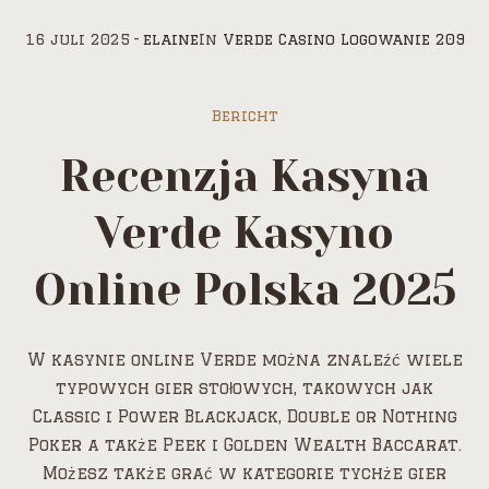
16 juli 2025
elaine
In
Verde Casino Logowanie 209
Bericht
Recenzja Kasyna
Verde Kasyno
Online Polska 2025
W kasynie online Verde można znaleźć wiele
typowych gier stołowych, takowych jak
Classic i Power Blackjack, Double or Nothing
Poker a także Peek i Golden Wealth Baccarat.
Możesz także grać w kategorie tychże gier