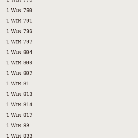
1 Win 780
1 Win 791
1 Win 796
1 Win 797
1 Win 804
1 Win 806
1 Win 807
1 Win 81
1 Win 813
1 Win 814
1 Win 817
1 Win 83
1 Win 833