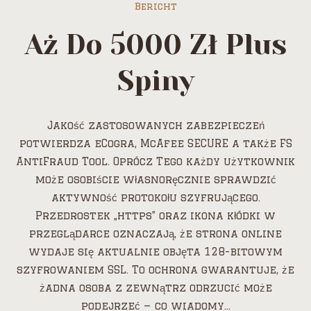
Bericht
Aż Do 5000 Zł Plus
Spiny
Jakość zastosowanych zabezpieczeń
potwierdza eCogra, McAfee SECURE a także FS
AntiFraud Tool. Oprócz Tego każdy użytkownik
może osobiście własnoręcznie sprawdzić
aktywność protokołu szyfrującego.
Przedrostek „https” oraz ikona kłódki w
przeglądarce oznaczają, że strona online
wydaje się aktualnie objęta 128-bitowym
szyfrowaniem SSL. To ochrona gwarantuje, że
żadna osoba z zewnątrz odrzucić może
podejrzeć — co wiadomy...