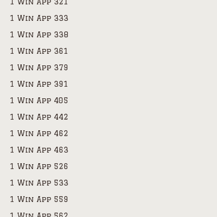
1 Win App 321
1 Win App 333
1 Win App 338
1 Win App 361
1 Win App 379
1 Win App 391
1 Win App 405
1 Win App 442
1 Win App 462
1 Win App 463
1 Win App 526
1 Win App 533
1 Win App 559
1 Win App 562