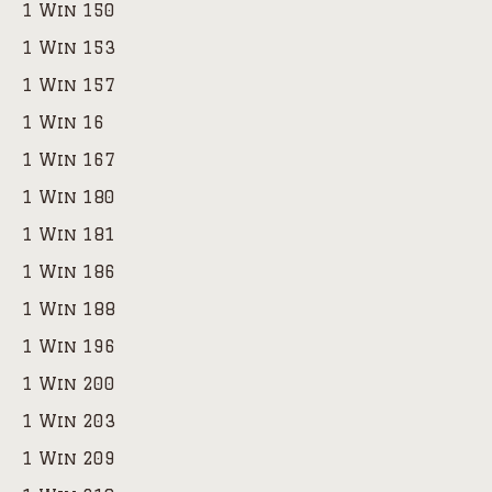
1 Win 150
1 Win 153
1 Win 157
1 Win 16
1 Win 167
1 Win 180
1 Win 181
1 Win 186
1 Win 188
1 Win 196
1 Win 200
1 Win 203
1 Win 209