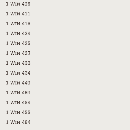
1 Win 409
1 Win 411
1 Win 415
1 Win 424
1 Win 425
1 Win 427
1 Win 433
1 Win 434
1 Win 440
1 Win 450
1 Win 454
1 Win 455
1 Win 464