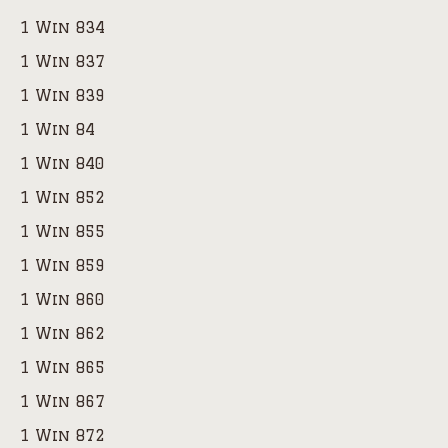
1 Win 834
1 Win 837
1 Win 839
1 Win 84
1 Win 840
1 Win 852
1 Win 855
1 Win 859
1 Win 860
1 Win 862
1 Win 865
1 Win 867
1 Win 872