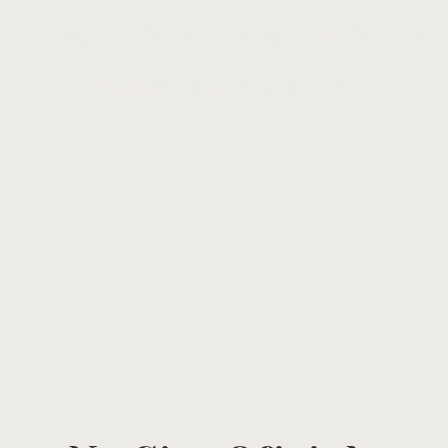
orie:
Novibet Ao V
Home
»
Novibet Ao Vivo 346