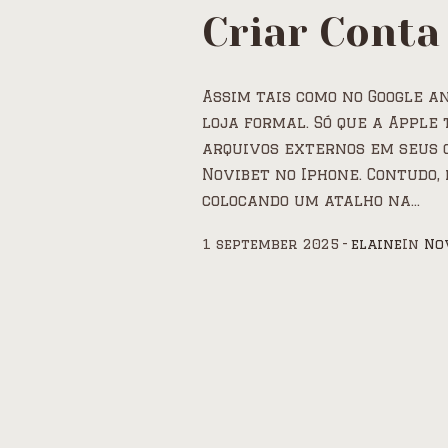
Criar Conta
Assim tais como no Google a
loja formal. Só que a Apple
arquivos externos em seus c
Novibet no Iphone. Contudo,
colocando um atalho na...
1 september 2025
elaine
In
No