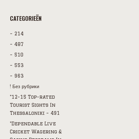
CATEGORIEËN
– 214
– 487
– 510
– 553
– 963
! Без рубрики
"12-15 Top-rated
Tourist Sights In
Thessaloniki – 491
"Dependable Live
Cricket Wagering &