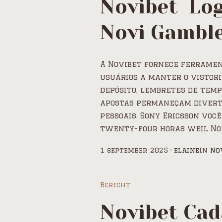
Novibet ️ Lo
Novi Gamble
A Novibet fornece ferramen
usuários a manter o vistori
depósito, lembretes de tem
apostas permaneçam diverti
pessoais. Sony Ericsson você
twenty-four horas weil Novi
1 september 2025
elaine
In
No
Bericht
Novibet Cad