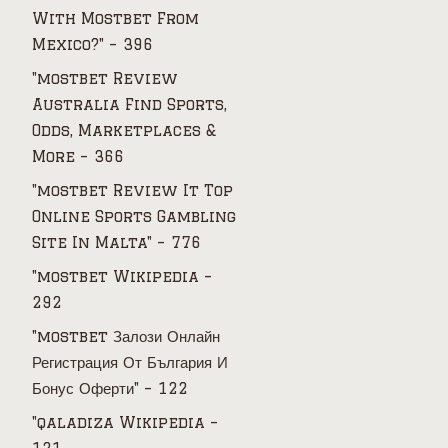
With Mostbet From
Mexico?" – 396
"mostbet Review
Australia Find Sports,
Odds, Marketplaces &
More – 366
"mostbet Review It Top
Online Sports Gambling
Site In Malta" – 776
"mostbet Wikipedia –
292
"mostbet Залози Онлайн
Регистрация От България И
Бонус Оферти" – 122
"qaladiza Wikipedia –