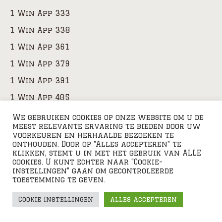
1 Win App 333
1 Win App 338
1 Win App 361
1 Win App 379
1 Win App 391
1 Win App 405
1 Win App 442
We gebruiken cookies op onze website om u de
meest relevante ervaring te bieden door uw
1 Win App 462
voorkeuren en herhaalde bezoeken te
onthouden. Door op "Alles accepteren" te
1 Win App 463
klikken, stemt u in met het gebruik van ALLE
cookies. U kunt echter naar "Cookie-
1 Win App 526
instellingen" gaan om gecontroleerde
toestemming te geven.
1 Win App 533
1 Win App 559
Cookie Instellingen
Alles Accepteren
1 Win App 562