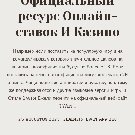
Официальный
ресурс Онлайн-
ставок И Казино
Например, если поставить на популярную игру и на
команду/игрока у которого значительнее шансов на
выигрыш, коэффициенты будут не более х1.5. Если
поставить на ничью, коэффициенты могут достигать х20
и выше. Чаще всего сие английский и русский, но к тому
же поддерживаются и другие языковые версии. Игры В
Стиле 1win Ежели перейти на официальный веб-сайт
1Win,...
25 augustus 2025
elaine
In
1win App 368