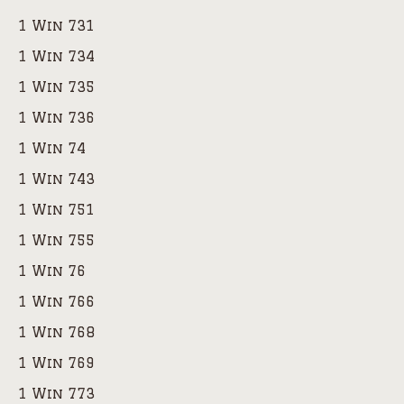
1 Win 731
1 Win 734
1 Win 735
1 Win 736
1 Win 74
1 Win 743
1 Win 751
1 Win 755
1 Win 76
1 Win 766
1 Win 768
1 Win 769
1 Win 773