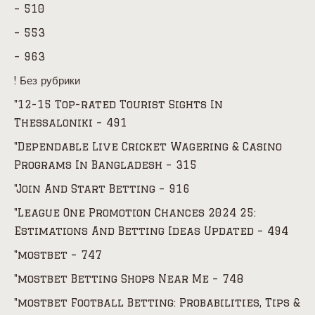
– 510
– 553
– 963
! Без рубрики
"12-15 Top-rated Tourist Sights In
Thessaloniki – 491
"Dependable Live Cricket Wagering & Casino
Programs In Bangladesh – 315
"Join And Start Betting – 916
"League One Promotion Chances 2024 25:
Estimations And Betting Ideas Updated – 494
"mostbet – 747
"mostbet Betting Shops Near Me – 748
"mostbet Football Betting: Probabilities, Tips &