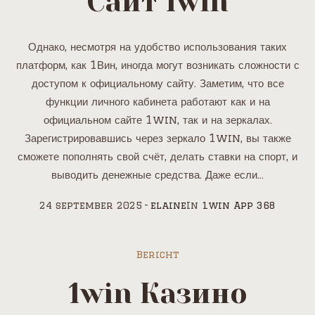
Сайт 1win
Однако, несмотря на удобство использования таких
платформ, как 1Вин, иногда могут возникать сложности с
доступом к официальному сайту. Заметим, что все
функции личного кабинета работают как и на
официальном сайте 1win, так и на зеркалах.
Зарегистрировавшись через зеркало 1win, вы также
сможете пополнять свой счёт, делать ставки на спорт, и
выводить денежные средства. Даже если...
24 september 2025
elaine
In
1win App 368
Bericht
1win Казино