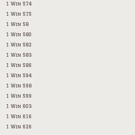
1 Win 574
1 Win 575
1 Win 58
1 Win 580
1 Win 582
1 Win 583
1 Win 586
1 Win 594
1 Win 598
1 Win 599
1 Win 603
1 Win 616
1 Win 626