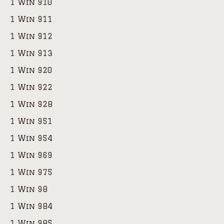
1 Win 910
1 Win 911
1 Win 912
1 Win 913
1 Win 920
1 Win 922
1 Win 928
1 Win 951
1 Win 954
1 Win 969
1 Win 975
1 Win 98
1 Win 984
1 Win 985