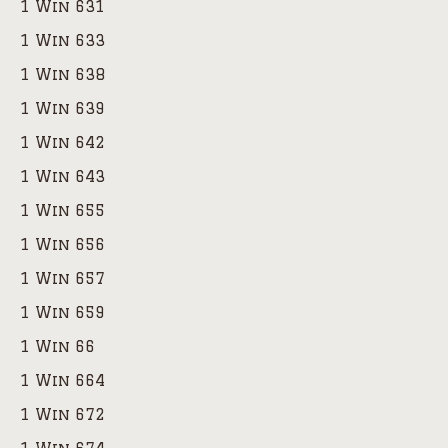
1 Win 631
1 Win 633
1 Win 638
1 Win 639
1 Win 642
1 Win 643
1 Win 655
1 Win 656
1 Win 657
1 Win 659
1 Win 66
1 Win 664
1 Win 672