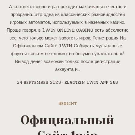
А соответственно игра проходит максимально честно и
прозрачно. Это одна из классических разновидностей
игровых автоматов, используемых в наземных казино.
Проще говоря, в 1win online casino есть абсолютно
всё, чего только может захотеть игрок. Регистрация На
Официальном Сайте 1win Собирать мультяшные
фрукты совсем не сложно, но безумно увлекательно!
Вывод денег возможен только после регистрации
аккаунта и...
24 september 2025
elaine
In
1win App 368
Bericht
Официальный