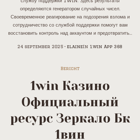
службу поддержки 1win. Здесь результаты
определяются генератором случайных чисел.
Своевременное реагирование на подозрения взлома и
сотрудничество со службой поддержки помогут вам
восстановить контроль над аккаунтом и предотвратить...
24 september 2025
elaine
In
1win App 368
Bericht
1win Казино
Официальный
ресурс Зеркало Бк
1вин