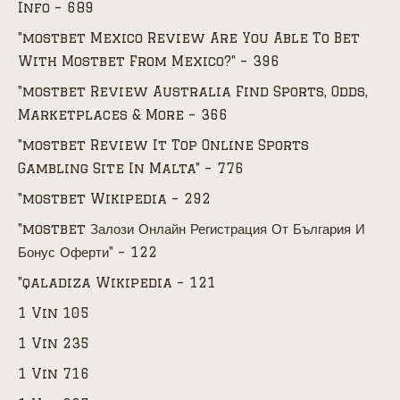
Info – 689
"mostbet Mexico Review Are You Able To Bet
With Mostbet From Mexico?" – 396
"mostbet Review Australia Find Sports, Odds,
Marketplaces & More – 366
"mostbet Review It Top Online Sports
Gambling Site In Malta" – 776
"mostbet Wikipedia – 292
"mostbet Залози Онлайн Регистрация От България И
Бонус Оферти" – 122
"qaladiza Wikipedia – 121
1 Vin 105
1 Vin 235
1 Vin 716