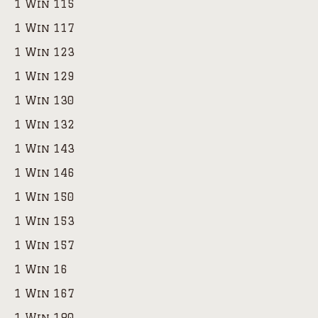
1 Win 115
1 Win 117
1 Win 123
1 Win 129
1 Win 130
1 Win 132
1 Win 143
1 Win 146
1 Win 150
1 Win 153
1 Win 157
1 Win 16
1 Win 167
1 Win 180