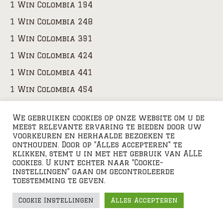
1 Win Colombia 194
1 Win Colombia 248
1 Win Colombia 391
1 Win Colombia 424
1 Win Colombia 441
1 Win Colombia 454
1 Win Colombia 700
We gebruiken cookies op onze website om u de
1 Win Colombia 828
meest relevante ervaring te bieden door uw
voorkeuren en herhaalde bezoeken te
1 Win Download 57
onthouden. Door op "Alles accepteren" te
klikken, stemt u in met het gebruik van ALLE
1 Win Game 105
cookies. U kunt echter naar "Cookie-
instellingen" gaan om gecontroleerde
1 Win Game 129
toestemming te geven.
1 Win Game 149
Cookie Instellingen
Alles Accepteren
1 Win Game 198