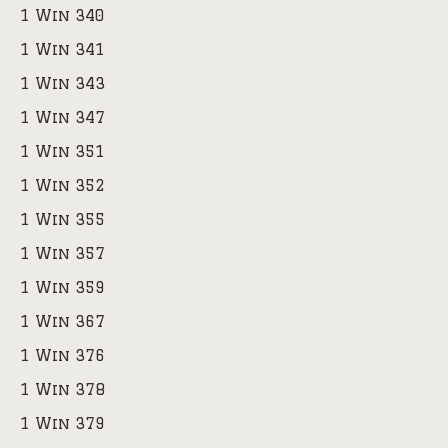
1 Win 340
1 Win 341
1 Win 343
1 Win 347
1 Win 351
1 Win 352
1 Win 355
1 Win 357
1 Win 359
1 Win 367
1 Win 376
1 Win 378
1 Win 379