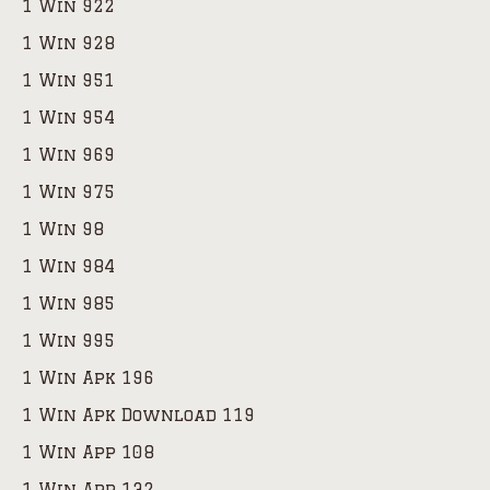
1 Win 922
1 Win 928
1 Win 951
1 Win 954
1 Win 969
1 Win 975
1 Win 98
1 Win 984
1 Win 985
1 Win 995
1 Win Apk 196
1 Win Apk Download 119
1 Win App 108
1 Win App 132