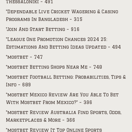
Thessaloniki – 491
"Dependable Live Cricket Wagering & Casino
Programs In Bangladesh – 315
"Join And Start Betting – 916
"League One Promotion Chances 2024 25:
Estimations And Betting Ideas Updated – 494
"mostbet – 747
"mostbet Betting Shops Near Me – 748
"mostbet Football Betting: Probabilities, Tips &
Info – 689
"mostbet Mexico Review Are You Able To Bet
With Mostbet From Mexico?" – 396
"mostbet Review Australia Find Sports, Odds,
Marketplaces & More – 366
"mostbet Review It Top Online Sports