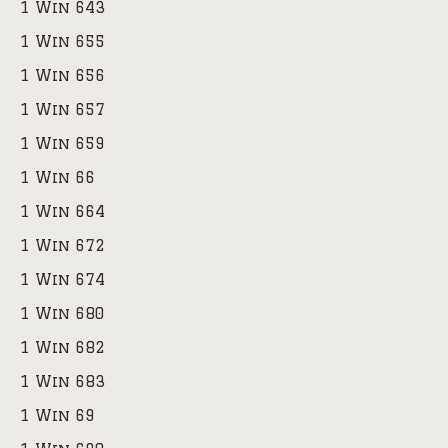
1 Win 643
1 Win 655
1 Win 656
1 Win 657
1 Win 659
1 Win 66
1 Win 664
1 Win 672
1 Win 674
1 Win 680
1 Win 682
1 Win 683
1 Win 69