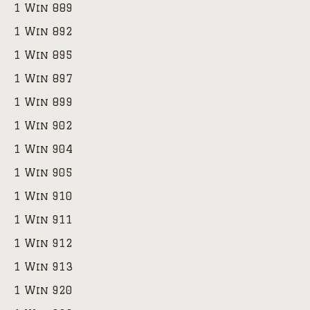
1 Win 889
1 Win 892
1 Win 895
1 Win 897
1 Win 899
1 Win 902
1 Win 904
1 Win 905
1 Win 910
1 Win 911
1 Win 912
1 Win 913
1 Win 920