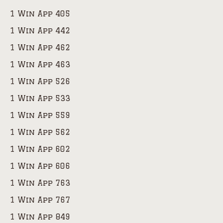
1 Win App 405
1 Win App 442
1 Win App 462
1 Win App 463
1 Win App 526
1 Win App 533
1 Win App 559
1 Win App 562
1 Win App 602
1 Win App 606
1 Win App 763
1 Win App 767
1 Win App 849