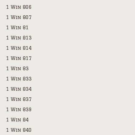
1 Win 806
1 Win 807
1 Win 81
1 Win 813
1 Win 814
1 Win 817
1 Win 83
1 Win 833
1 Win 834
1 Win 837
1 Win 839
1 Win 84
1 Win 840