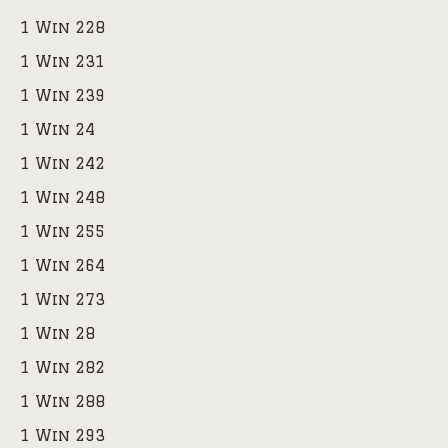
1 Win 228
1 Win 231
1 Win 239
1 Win 24
1 Win 242
1 Win 248
1 Win 255
1 Win 264
1 Win 273
1 Win 28
1 Win 282
1 Win 288
1 Win 293