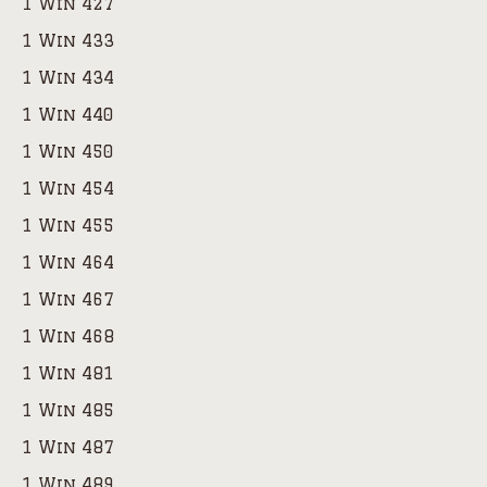
1 Win 427
1 Win 433
1 Win 434
1 Win 440
1 Win 450
1 Win 454
1 Win 455
1 Win 464
1 Win 467
1 Win 468
1 Win 481
1 Win 485
1 Win 487
1 Win 489