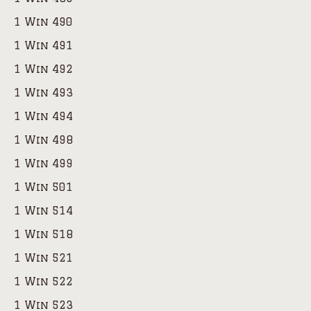
1 Win 490
1 Win 491
1 Win 492
1 Win 493
1 Win 494
1 Win 498
1 Win 499
1 Win 501
1 Win 514
1 Win 518
1 Win 521
1 Win 522
1 Win 523