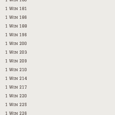
1 Win 181
1 Win 186
1 Win 188
1 Win 196
1 Win 200
1 Win 203
1 Win 209
1 Win 210
1 Win 214
1 Win 217
1 Win 220
1 Win 225
1 Win 226