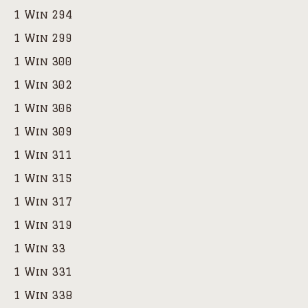
1 Win 294
1 Win 299
1 Win 300
1 Win 302
1 Win 306
1 Win 309
1 Win 311
1 Win 315
1 Win 317
1 Win 319
1 Win 33
1 Win 331
1 Win 338