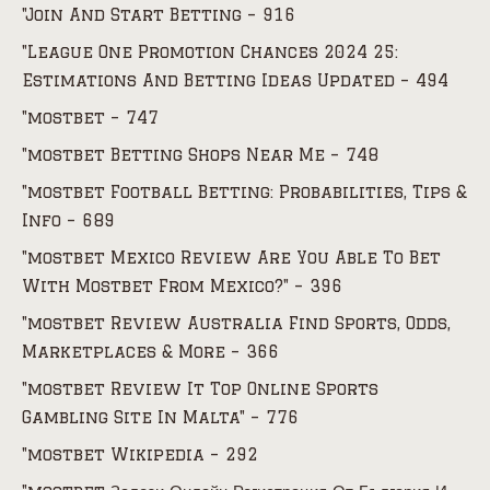
"Join And Start Betting – 916
"League One Promotion Chances 2024 25:
Estimations And Betting Ideas Updated – 494
"mostbet – 747
"mostbet Betting Shops Near Me – 748
"mostbet Football Betting: Probabilities, Tips &
Info – 689
"mostbet Mexico Review Are You Able To Bet
With Mostbet From Mexico?" – 396
"mostbet Review Australia Find Sports, Odds,
Marketplaces & More – 366
"mostbet Review It Top Online Sports
Gambling Site In Malta" – 776
"mostbet Wikipedia – 292