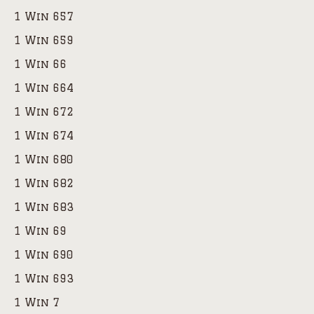
1 Win 657
1 Win 659
1 Win 66
1 Win 664
1 Win 672
1 Win 674
1 Win 680
1 Win 682
1 Win 683
1 Win 69
1 Win 690
1 Win 693
1 Win 7