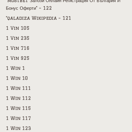
"mostbet Залози Онлайн Регистрация От България И
Бонус Оферти" – 122
"qaladiza Wikipedia – 121
1 Vin 105
1 Vin 235
1 Vin 716
1 Vin 925
1 Win 1
1 Win 10
1 Win 111
1 Win 112
1 Win 115
1 Win 117
1 Win 123