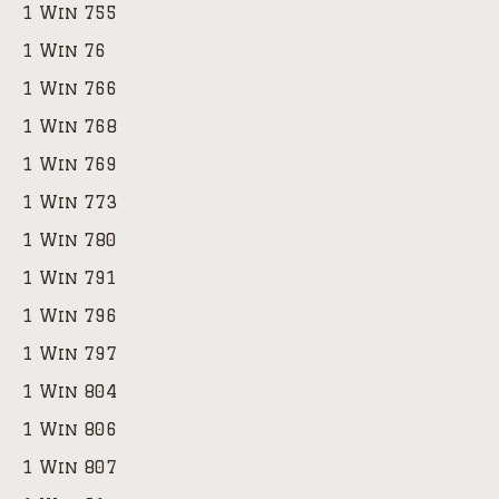
1 Win 755
1 Win 76
1 Win 766
1 Win 768
1 Win 769
1 Win 773
1 Win 780
1 Win 791
1 Win 796
1 Win 797
1 Win 804
1 Win 806
1 Win 807