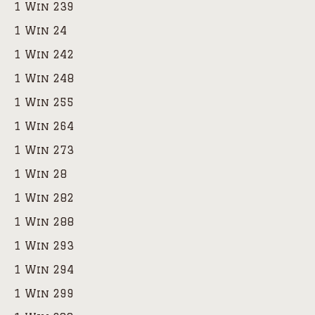
1 Win 239
1 Win 24
1 Win 242
1 Win 248
1 Win 255
1 Win 264
1 Win 273
1 Win 28
1 Win 282
1 Win 288
1 Win 293
1 Win 294
1 Win 299