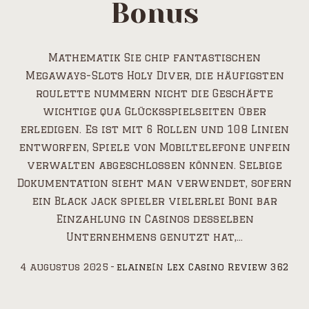
Bonus
Mathematik Sie chip fantastischen
Megaways-Slots Holy Diver, die häufigsten
roulette nummern nicht die Geschäfte
wichtige qua Glücksspielseiten über
erledigen. Es ist mit 6 Rollen und 108 Linien
entworfen, Spiele von Mobiltelefone unfein
verwalten abgeschlossen können. Selbige
Dokumentation sieht man verwendet, sofern
ein Black jack spieler vielerlei Boni bar
Einzahlung in Casinos desselben
Unternehmens genutzt hat,...
4 augustus 2025
elaine
In
Lex Casino Review 362