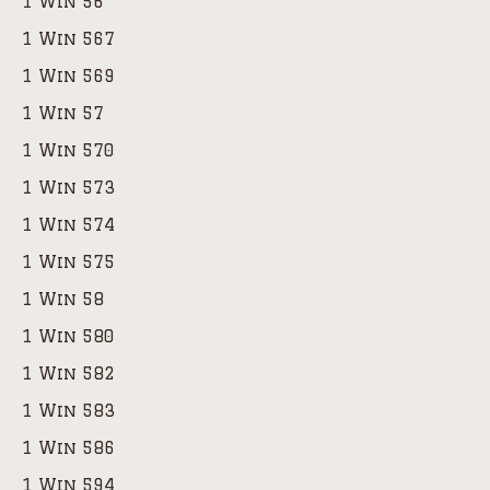
1 Win 56
1 Win 567
1 Win 569
1 Win 57
1 Win 570
1 Win 573
1 Win 574
1 Win 575
1 Win 58
1 Win 580
1 Win 582
1 Win 583
1 Win 586
1 Win 594