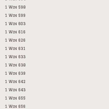
1 Win 598
1 Win 599
1 Win 603
1 Win 616
1 Win 626
1 Win 631
1 Win 633
1 Win 638
1 Win 639
1 Win 642
1 Win 643
1 Win 655
1 Win 656