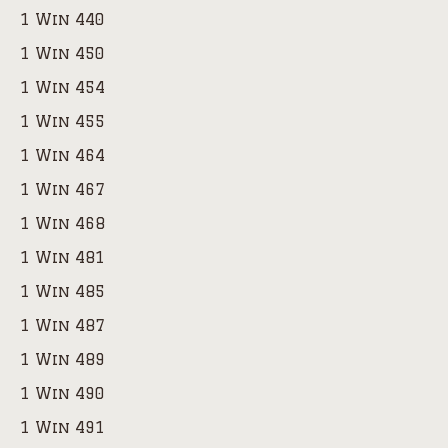
1 Win 440
1 Win 450
1 Win 454
1 Win 455
1 Win 464
1 Win 467
1 Win 468
1 Win 481
1 Win 485
1 Win 487
1 Win 489
1 Win 490
1 Win 491