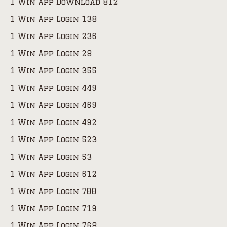
1 Win App Download 812
1 Win App Login 138
1 Win App Login 236
1 Win App Login 28
1 Win App Login 355
1 Win App Login 449
1 Win App Login 469
1 Win App Login 492
1 Win App Login 523
1 Win App Login 53
1 Win App Login 612
1 Win App Login 700
1 Win App Login 719
1 Win App Login 768