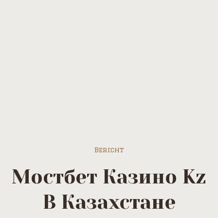
Categorie:
Mostbet Vhod
63
Home
»
Mostbet Vhod 63
Bericht
Мостбет Казино Kz
В Казахстане