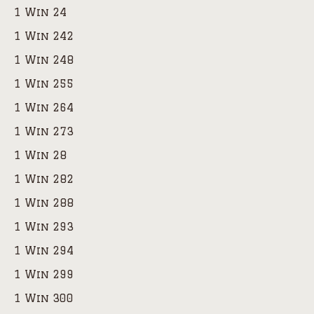
1 Win 24
1 Win 242
1 Win 248
1 Win 255
1 Win 264
1 Win 273
1 Win 28
1 Win 282
1 Win 288
1 Win 293
1 Win 294
1 Win 299
1 Win 300