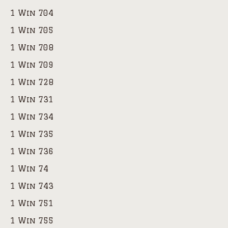
1 Win 704
1 Win 705
1 Win 708
1 Win 709
1 Win 728
1 Win 731
1 Win 734
1 Win 735
1 Win 736
1 Win 74
1 Win 743
1 Win 751
1 Win 755