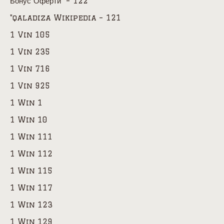
Бонус Оферти" – 122
"qaladiza Wikipedia – 121
1 Vin 105
1 Vin 235
1 Vin 716
1 Vin 925
1 Win 1
1 Win 10
1 Win 111
1 Win 112
1 Win 115
1 Win 117
1 Win 123
1 Win 129