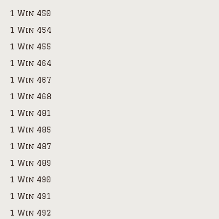
1 Win 450
1 Win 454
1 Win 455
1 Win 464
1 Win 467
1 Win 468
1 Win 481
1 Win 485
1 Win 487
1 Win 489
1 Win 490
1 Win 491
1 Win 492