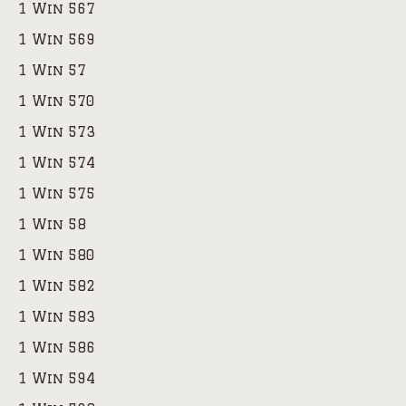
1 Win 567
1 Win 569
1 Win 57
1 Win 570
1 Win 573
1 Win 574
1 Win 575
1 Win 58
1 Win 580
1 Win 582
1 Win 583
1 Win 586
1 Win 594