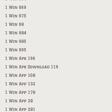
1 Win 969
1 Win 975
1 Win 98
1 Win 984
1 Win 985
1 Win 995
1 Win Apk 196
1 Win Apk Download 119
1 Win App 108
1 Win App 132
1 Win App 178
1 Win App 28
1 Win App 281