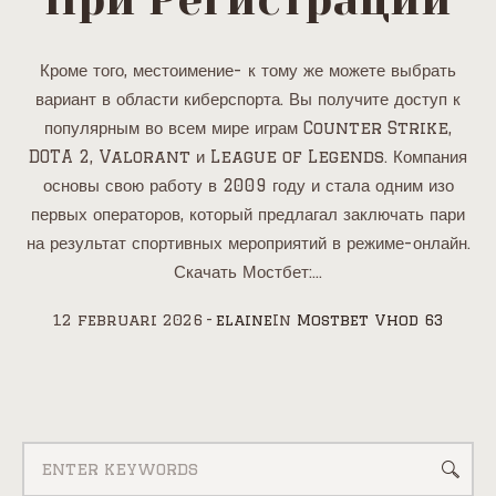
Кроме того, местоимение- к тому же можете выбрать
вариант в области киберспорта. Вы получите доступ к
популярным во всем мире играм Counter Strike,
DOTA 2, Valorant и League of Legends. Компания
основы свою работу в 2009 году и стала одним изо
первых операторов, который предлагал заключать пари
на результат спортивных мероприятий в режиме-онлайн.
Скачать Мостбет:...
12 februari 2026
elaine
In
Mostbet Vhod 63