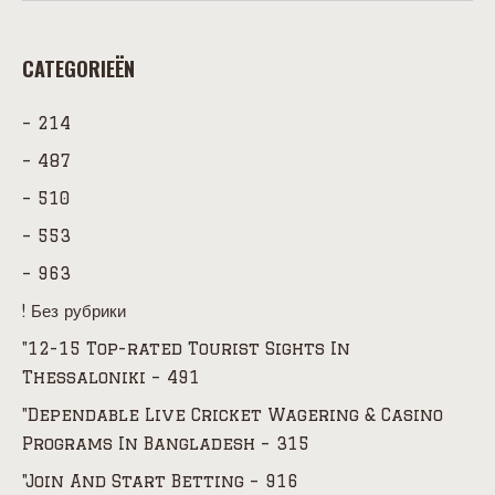
CATEGORIEËN
– 214
– 487
– 510
– 553
– 963
! Без рубрики
"12-15 Top-rated Tourist Sights In
Thessaloniki – 491
"Dependable Live Cricket Wagering & Casino
Programs In Bangladesh – 315
"Join And Start Betting – 916