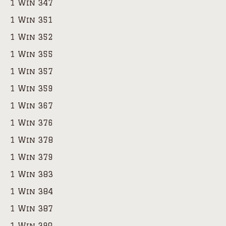
1 Win 347
1 Win 351
1 Win 352
1 Win 355
1 Win 357
1 Win 359
1 Win 367
1 Win 376
1 Win 378
1 Win 379
1 Win 383
1 Win 384
1 Win 387
1 Win 390