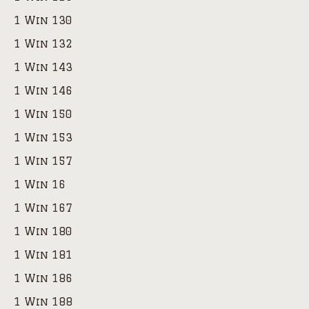
1 Win 130
1 Win 132
1 Win 143
1 Win 146
1 Win 150
1 Win 153
1 Win 157
1 Win 16
1 Win 167
1 Win 180
1 Win 181
1 Win 186
1 Win 188