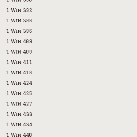
1 Win 392
1 Win 395
1 Win 396
1 Win 408
1 Win 409
1 Win 411
1 Win 415
1 Win 424
1 Win 425
1 Win 427
1 Win 433
1 Win 434
1 Win 440