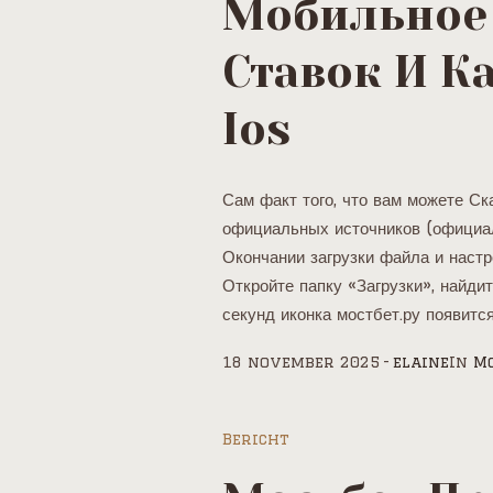
Мобильное
Ставок И К
Ios
Сам факт того, что вам можете С
официальных источников (официал
Окончании загрузки файла и настр
Откройте папку «Загрузки», найд
секунд иконка мостбет.ру появится
18 november 2025
elaine
In
Mo
Bericht