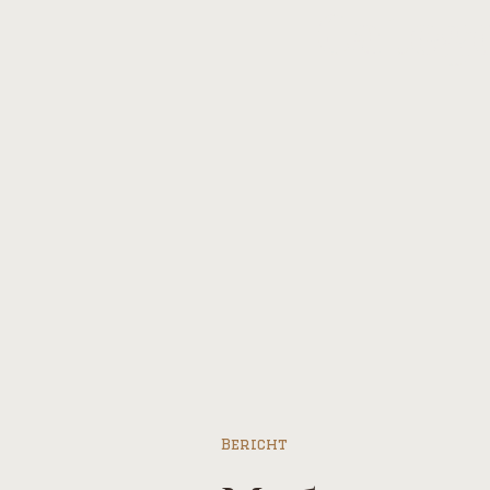
Categ
Bericht