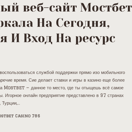
ый веб-сайт Мостбет
ркала На Сегодня,
я И Вход На ресурс
 воспользоваться службой поддержки прямо изо мобильного
аречие время. Сие делает ставки и игры в казино еще более
а Mostbet — данное то место, где ты отыщешь всё самое
ы. Игорное онлайн предприятие представлено в 97 странах
Турции,...
stbet Casino 786