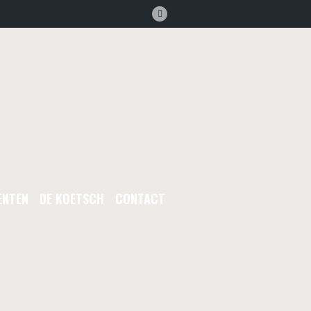
ENTEN
DE KOETSCH
CONTACT