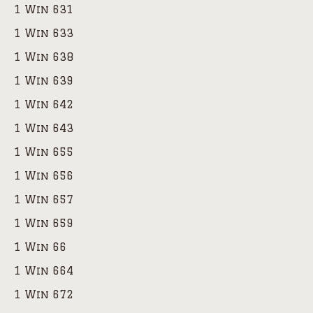
1 Win 631
1 Win 633
1 Win 638
1 Win 639
1 Win 642
1 Win 643
1 Win 655
1 Win 656
1 Win 657
1 Win 659
1 Win 66
1 Win 664
1 Win 672