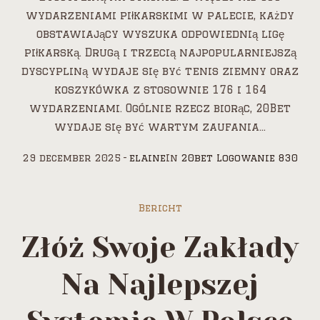
wydarzeniami piłkarskimi w palecie, każdy
obstawiający wyszuka odpowiednią ligę
piłkarską. Drugą i trzecią najpopularniejszą
dyscypliną wydaje się być tenis ziemny oraz
koszykówka z stosownie 176 i 164
wydarzeniami. Ogólnie rzecz biorąc, 20Bet
wydaje się być wartym zaufania...
29 december 2025
elaine
In
20bet Logowanie 830
Bericht
Złóż Swoje Zakłady
Na Najlepszej