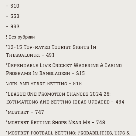
– 510
– 553
– 963
! Без рубрики
"12-15 Top-rated Tourist Sights In
Thessaloniki – 491
"Dependable Live Cricket Wagering & Casino
Programs In Bangladesh – 315
"Join And Start Betting – 916
"League One Promotion Chances 2024 25:
Estimations And Betting Ideas Updated – 494
"mostbet – 747
"mostbet Betting Shops Near Me – 748
"mostbet Football Betting: Probabilities, Tips &