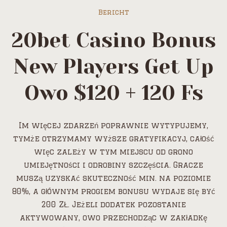
Bericht
20bet Casino Bonus
New Players Get Up
Owo $120 + 120 Fs
Im więcej zdarzeń poprawnie wytypujemy,
tymże otrzymamy wyższe gratyfikacyj, całość
więc zależy w tym miejscu od grono
umiejętności i odrobiny szczęścia. Gracze
muszą uzyskać skuteczność min. na poziomie
80%, a głównym progiem bonusu wydaje się być
200 ZŁ. Jeżeli dodatek pozostanie
aktywowany, owo przechodząc w zakładkę