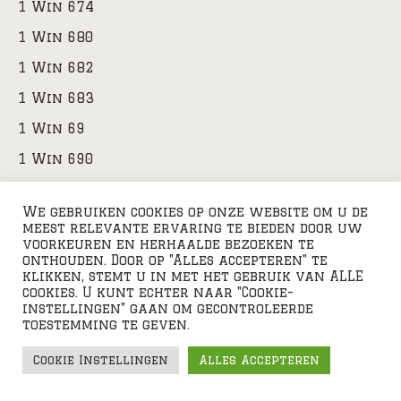
1 Win 674
1 Win 680
1 Win 682
1 Win 683
1 Win 69
1 Win 690
1 Win 693
We gebruiken cookies op onze website om u de
1 Win 7
meest relevante ervaring te bieden door uw
voorkeuren en herhaalde bezoeken te
1 Win 70
onthouden. Door op "Alles accepteren" te
klikken, stemt u in met het gebruik van ALLE
1 Win 704
cookies. U kunt echter naar "Cookie-
instellingen" gaan om gecontroleerde
1 Win 705
toestemming te geven.
1 Win 708
Cookie Instellingen
Alles Accepteren
1 Win 709