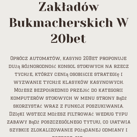
Zakładów
Bukmacherskich W
20bet
Oprócz automatów, kasyno 20Bet proponuje
dużą różnorodność konsol stołowych na rzecz
tychże, którzy cenią osobiście strategię i
wyzwanie tychże klasyków kasynowych.
Możesz bezpośrednio przejść do kategorii
komputerów stołowych w menu strony bądź
skorzystać wraz z funkcji poszukiwania.
Dzięki wstecz możesz filtrować według typu
zabawy bądź poszczególnego tytułu, co ułatwia
szybkie zlokalizowanie pożądanej odmiany i