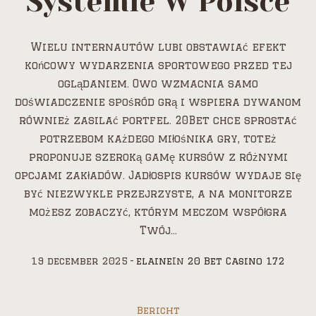
Systemie W Polsce
Wielu internautów lubi obstawiać efekt
końcowy wydarzenia sportowego przed tej
oglądaniem. Owo wzmacnia samo
doświadczenie spośród grą i wspiera dywanom
również zasilać portfel. 20Bet chce sprostać
potrzebom każdego miłośnika gry, toteż
proponuje szeroką gamę kursów z różnymi
opcjami zakładów. Jadłospis kursów wydaje się
być niezwykle przejrzyste, a na monitorze
możesz zobaczyć, którym meczom współgra
Twój...
19 december 2025
elaine
In
20 Bet Casino 172
Bericht