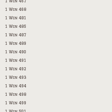
1 Win 467
1 Win 468
1 Win 481
1 Win 485
1 Win 487
1 Win 489
1 Win 490
1 Win 491
1 Win 492
1 Win 493
1 Win 494
1 Win 498
1 Win 499
1 Win 501