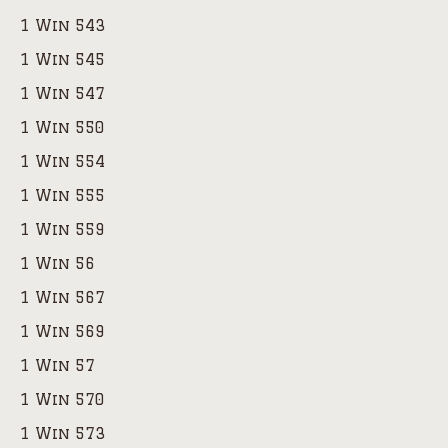
1 Win 543
1 Win 545
1 Win 547
1 Win 550
1 Win 554
1 Win 555
1 Win 559
1 Win 56
1 Win 567
1 Win 569
1 Win 57
1 Win 570
1 Win 573