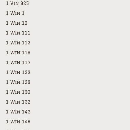
1 Vin 925
1 Win 1
1 Win 10
1 Win 111
1 Win 112
1 Win 115
1 Win 117
1 Win 123
1 Win 129
1 Win 130
1 Win 132
1 Win 143
1 Win 146