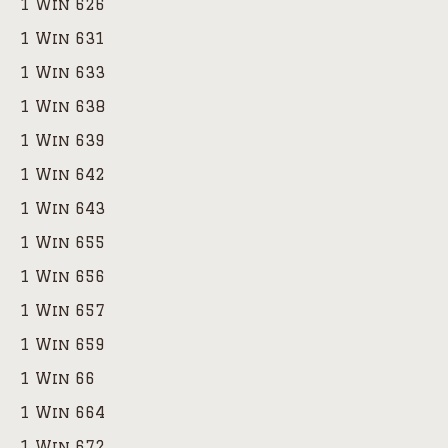
1 Win 626
1 Win 631
1 Win 633
1 Win 638
1 Win 639
1 Win 642
1 Win 643
1 Win 655
1 Win 656
1 Win 657
1 Win 659
1 Win 66
1 Win 664
1 Win 672