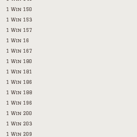
1 Win 150
1 Win 153
1 Win 157
1 Win 16
1 Win 167
1 Win 180
1 Win 181
1 Win 186
1 Win 188
1 Win 196
1 Win 200
1 Win 203
1 Win 209