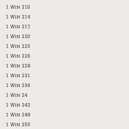
1 Win 210
1 Win 214
1 Win 217
1 Win 220
1 Win 225
1 Win 226
1 Win 228
1 Win 231
1 Win 239
1 Win 24
1 Win 242
1 Win 248
1 Win 255