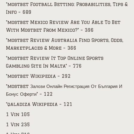
"mostbet Football Betting: Probabilities, Tips &
Info – 689
"mostbet Mexico Review Are You Able To Bet
With Mostbet From Mexico?" – 396
"mostbet Review Australia Find Sports, Odds,
Marketplaces & More – 366
"mostbet Review It Top Online Sports
Gambling Site In Malta" – 776
"mostbet Wikipedia – 292
"mostbet Залози Онлайн Регистрация От България И
Бонус Оферти" – 122
"qaladiza Wikipedia – 121
1 Vin 105
1 Vin 235