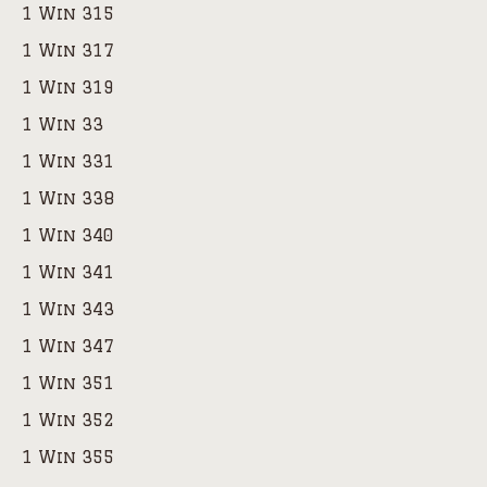
1 Win 315
1 Win 317
1 Win 319
1 Win 33
1 Win 331
1 Win 338
1 Win 340
1 Win 341
1 Win 343
1 Win 347
1 Win 351
1 Win 352
1 Win 355