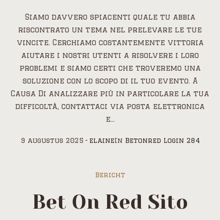
Siamo davvero spiacenti quale tu abbia
riscontrato un tema nel prelevare le tue
vincite. Cerchiamo costantemente vittoria
aiutare i nostri utenti a risolvere i loro
problemi e siamo certi che troveremo una
soluzione con lo scopo di il tuo evento. A
Causa Di analizzare più in particolare la tua
difficoltà, contattaci via posta elettronica
e...
9 augustus 2025
elaine
In
Betonred Login 284
Bericht
Bet On Red️ Sito