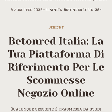
9 augustus 2025
elaine
In
Betonred Login 284
Bericht
Betonred Italia: La
Tua Piattaforma Di
Riferimento Per Le
Scommesse
Negozio Online
Qualunque sessione è trasmessa da studi