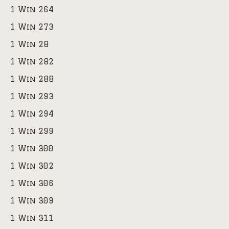
1 Win 264
1 Win 273
1 Win 28
1 Win 282
1 Win 288
1 Win 293
1 Win 294
1 Win 299
1 Win 300
1 Win 302
1 Win 306
1 Win 309
1 Win 311