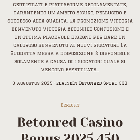
certificati e piattaforme regolamentate,
garantendo un ambito sicuro, pellucido e
successo alta qualità. La promozione vittoria
benvenuto vittoria BetOnRed Confusione è
un’ottima piacevole disegno per dare un
caloroso benvenuto ai nuovi giocatori. La
Suddetta messa a disposizione è disponibile
solamente a causa di i giocatori quale si
vengono effettuate...
3 augustus 2025
elaine
In
Betonred Sport 333
Bericht
Betonred Casino
Bonus 2025 450