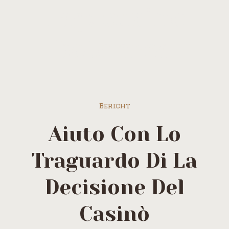
Tag:
casino
betonred
Bericht
Aiuto Con Lo
Traguardo Di La
Decisione Del
Casinò