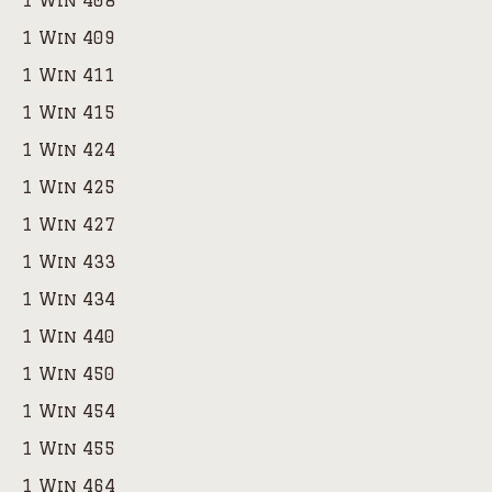
1 Win 408
1 Win 409
1 Win 411
1 Win 415
1 Win 424
1 Win 425
1 Win 427
1 Win 433
1 Win 434
1 Win 440
1 Win 450
1 Win 454
1 Win 455
1 Win 464