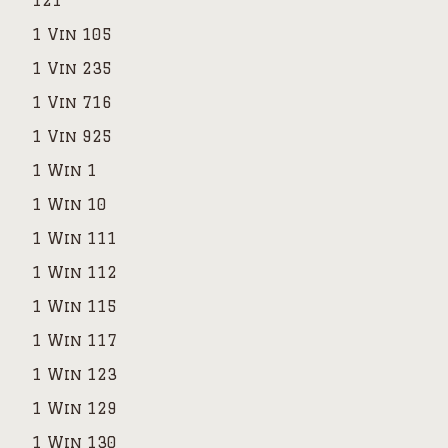
121
1 Vin 105
1 Vin 235
1 Vin 716
1 Vin 925
1 Win 1
1 Win 10
1 Win 111
1 Win 112
1 Win 115
1 Win 117
1 Win 123
1 Win 129
1 Win 130