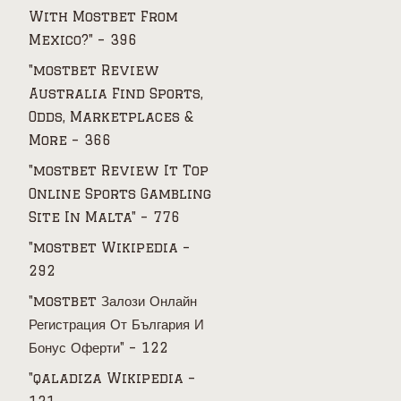
With Mostbet From
Mexico?" – 396
"mostbet Review
Australia Find Sports,
Odds, Marketplaces &
More – 366
"mostbet Review It Top
Online Sports Gambling
Site In Malta" – 776
"mostbet Wikipedia –
292
"mostbet Залози Онлайн
Регистрация От България И
Бонус Оферти" – 122
"qaladiza Wikipedia –