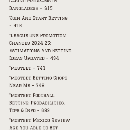
Casino Programs In
Bangladesh – 315
"Join And Start Betting
– 916
"League One Promotion
Chances 2024 25:
Estimations And Betting
Ideas Updated – 494
"mostbet – 747
"mostbet Betting Shops
Near Me – 748
"mostbet Football
Betting: Probabilities,
Tips & Info – 689
"mostbet Mexico Review
Are You Able To Bet