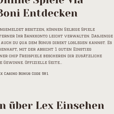
Boni Entdecken
ngemeldet besitzen, können Selbige Spiele
ferner Ihr Bankkonto leicht verwalten. Dasjenige
s auch du qua dem Bonus direkt loslegen kannst. Es
enhaft, mit der absicht 1 guten Einstieg
ner chip Freispiele bescheren dir zusätzliche
Gewinne. Offizielle Seite...
ex Casino Bonus Code 581
n über Lex Einsehen