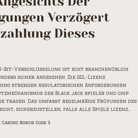
Angesichts Der
gungen Verzögert
szahlung Dieses
6-Bit-Verschlüsselung ist echt branchenüblich
nders sicher angesehen. Die GGL-Lizenz
asino strengen regulatorischen Anforderungen
utzmechanismus der Black jack spieler und chip
rge tragen. Das umfasst regelmäßige Prüfungen des
icht, sicherzustellen, falls alle Spiele lizenz...
x Casino Bonus Code 3